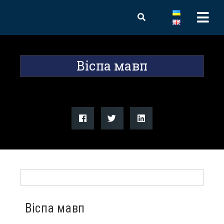
Віспа мавп
Віспа мавп