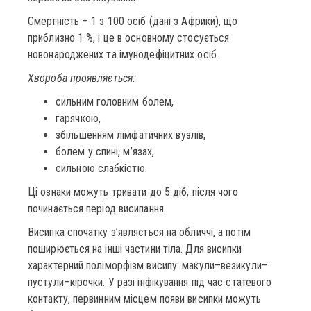
Смертність – 1 з 100 осіб (дані з Африки), що
приблизно 1 %, і це в основному стосується
новонароджених та імунодефіцитних осіб.
Хвороба проявляється:
сильним головним болем,
гарячкою,
збільшенням лімфатичних вузлів,
болем у спині, м’язах,
сильною слабкістю.
Ці ознаки можуть тривати до 5 діб, після чого
починається період висипання.
Висипка спочатку з’являється на обличчі, а потім
поширюється на інші частини тіла. Для висипки
характерний поліморфізм висипу: макули–везикули–
пустули–кірочки. У разі інфікування під час статевого
контакту, первинним місцем появи висипки можуть