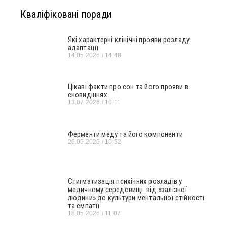
Кваліфіковані поради
Які характерні клінічні прояви розладу
адаптації
14.05.2026
14:48
Цікаві факти про сон та його прояви в
сновидіннях
13.07.2026
10:11
Ферменти меду та його компоненти
26.06.2026
10:52
Стигматизація психічних розладів у
медичному середовищі: від «залізної
людини» до культури ментальної стійкості
та емпатії
18.05.2026
11:07