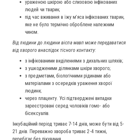
ураженою шкірою або слизовою інфікованих
людей чи тварин;
під час вживання в їжу м’яса інфікованих тварин,
яке не було термічно оброблене належним
чином.
В
ід людини до людини
віспа мавп може передаватися
від хворого внаслідок тісного контакту:
з інфікованими виділеннями з дихальних шляхів;
з ушкодженими ділянками шкіри хворого;
з предметами, біологічними рідинами або
матеріалами з осередків ураження хворої
людини;
через плаценту. Усі підтверджені випадки
зареєстровані серед чоловіків гомо- або
бісексуалів.
Інкубаційний період триває 7-14 днів, може бути від 5-
21 днів. Переважно хвороба триває 2-4 тижні,
перебігає без лікування.