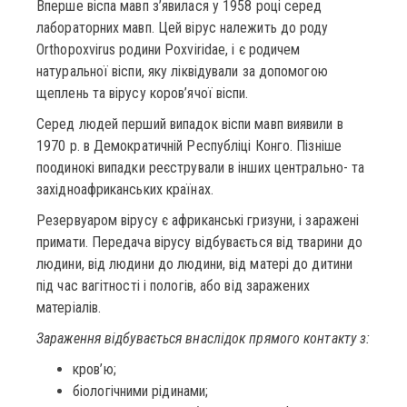
Вперше віспа мавп з’явилася у 1958 році серед
лабораторних мавп. Цей вірус належить до роду
Orthopoxvirus родини Poxviridae, і є родичем
натуральної віспи, яку ліквідували за допомогою
щеплень та вірусу коров’ячої віспи.
Серед людей перший випадок віспи мавп виявили в
1970 р. в Демократичній Республіці Конго. Пізніше
поодинокі випадки реєстрували в інших центрально- та
західноафриканських країнах.
Резервуаром вірусу є африканські гризуни, і заражені
примати. Передача вірусу відбувається від тварини до
людини, від людини до людини, від матері до дитини
під час вагітності і пологів, або від заражених
матеріалів.
Зараження
відбувається в
наслідок
прямого контакту з:
кров’ю;
біологічними рідинами;