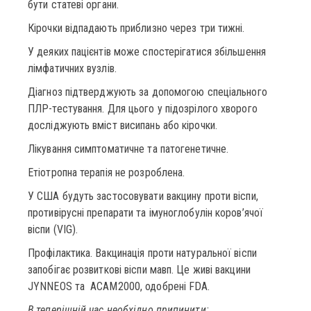
бути статеві органи.
Кірочки відпадають приблизно через три тижні.
У деяких пацієнтів може спостерігатися збільшення
лімфатичних вузлів.
Діагноз підтверджують за допомогою спеціального
ПЛР-тестування. Для цього у підозрілого хворого
досліджують вміст висипань або кірочки.
Лікування симптоматичне та патогенетичне.
Етіотропна терапія не розроблена.
У США будуть застосовувати вакцину проти віспи,
противірусні препарати та імуноглобулін коров’ячої
віспи (VIG).
Профілактика. Вакцинація проти натуральної віспи
запобігає розвиткові віспи мавп. Це живі вакцини
JYNNEOS та ACAM2000, одобрені FDA.
В теперішній час необхідно припинити: