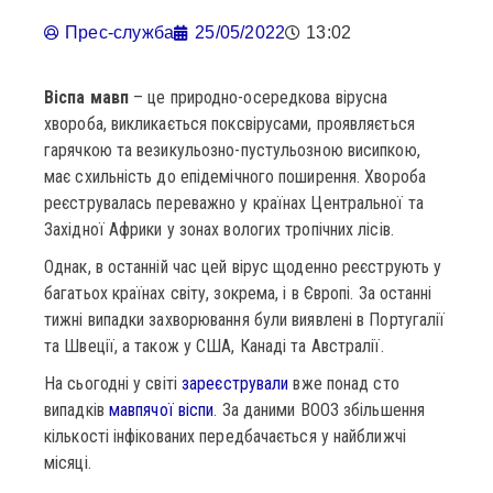
Прес-служба
25/05/2022
13:02
Віспа мавп
– це природно-осередкова вірусна
хвороба, викликається поксвірусами, проявляється
гарячкою та везикульозно-пустульозною висипкою,
має схильність до епідемічного поширення. Хвороба
реєструвалась переважно у країнах Центральної та
Західної Африки у зонах вологих тропічних лісів.
Однак, в останній час цей вірус щоденно реєструють у
багатьох країнах світу, зокрема, і в Європі. За останні
тижні випадки захворювання були виявлені в Португалії
та Швеції, а також у США, Канаді та Австралії.
На сьогодні у світі
зареєстрували
вже понад сто
випадків
мавпячої віспи
. За даними ВООЗ збільшення
кількості інфікованих передбачається у найближчі
місяці.