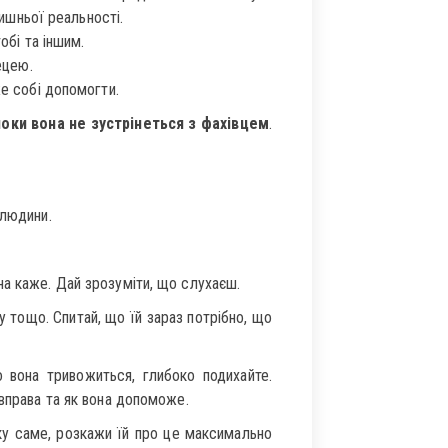
ишньої реальності.
обі та іншим.
ецею.
е собі допомогти.
оки вона не зустрінеться з фахівцем
.
 людини.
на каже. Дай зрозуміти, що слухаєш.
 тощо. Спитай, що їй зараз потрібно, що
вона тривожиться, глибоко подихайте.
 вправа та як вона допоможе.
у саме, розкажи їй про це максимально