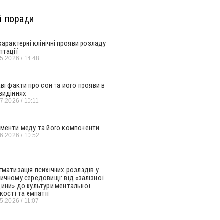
і поради
 характерні клінічні прояви розладу
птації
05.2026
14:48
аві факти про сон та його прояви в
видіннях
07.2026
10:11
менти меду та його компоненти
06.2026
10:52
гматизація психічних розладів у
ичному середовищі: від «залізної
ини» до культури ментальної
кості та емпатії
05.2026
11:07