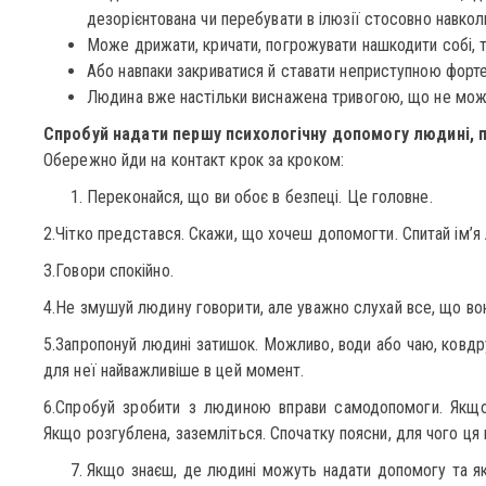
дезорієнтована чи перебувати в ілюзії стосовно навкол
Може дрижати, кричати, погрожувати нашкодити собі, т
Або навпаки закриватися й ставати неприступною форт
Людина вже настільки виснажена тривогою, що не мож
Спробуй надати першу психологічну допомогу людині, п
Обережно йди на контакт крок за кроком:
Переконайся, що ви обоє в безпеці. Це головне.
2.Чітко представся. Скажи, що хочеш допомогти. Спитай ім’я
3.Говори спокійно.
4.Не змушуй людину говорити, але уважно слухай все, що во
5.Запропонуй людині затишок. Можливо, води або чаю, ковдру
для неї найважливіше в цей момент.
6.Спробуй зробити з людиною вправи самодопомоги. Якщо 
Якщо розгублена, заземліться. Спочатку поясни, для чого ця
Якщо знаєш, де людині можуть надати допомогу та як