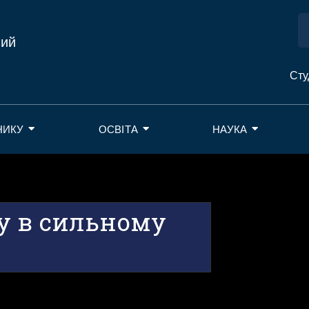
ний
Сту
НИКУ
ОСВІТА
НАУКА
у в сильному