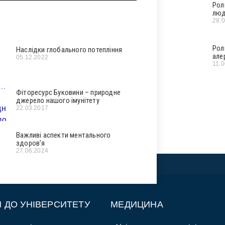
Рол
люд
28.
Рол
Наслідки глобального потепління
але
05.12.2022
11.
Фіторесурс Буковини – природне
джерело нашого імунітету
22.03.2017
Важливі аспекти ментального
здоров’я
27.06.2024
П ДО УНІВЕРСИТЕТУ
МЕДИЦИНА