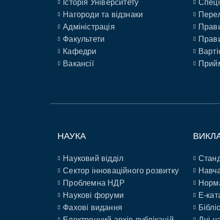
Історія Університету
Спеці
Нагороди та відзнаки
Перел
Адміністрація
Прави
Факультети
Прави
Кафедри
Варті
Вакансії
Прийм
НАУКА
ВИКЛ
Науковий відділ
Станд
Сектор інноваційного розвитку
Навча
Проблемна НДР
Норм
Наукові форуми
E-кат
Фахові видання
Біблі
Електронний архів публікацій
Дні н