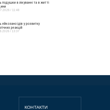
ь подушки в лікуванні та в житті
ини
07.2026
11:48
ь ейкозаноїдів у розвитку
ргічних реакцій
06.2026
13:37
КОНТАКТИ