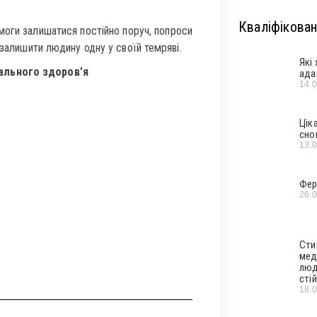
Кваліфікован
моги залишатися постійно поруч, попроси
 залишити людину одну у своїй темряві.
Які
ального здоров’я
ада
14.
Цік
сно
13.
Фер
26.
Сти
мед
люд
стій
18.