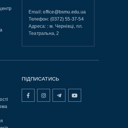
центр
Email:
office@bsmu.edu.ua
Телефон:
(0372) 55-37-54
Адреса: : м. Чернівці, пл.
а
Театральна, 2
ПІДПИСАТИСЬ
ості
рма
ня
иків