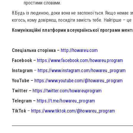
простими словами.
8.Будь із людиною, доки вона не заспокоїться. Якщо немає з
когось, кому довіряєш, посидіти замість тебе. Найгірше – це
Комунікаційні платформи всеукраїнської програми мент
Спеціальна сторінка –
http://howareu.com
Facebook –
https://www.facebook.com/howareu.program
Instagram
–
https://www.instagram.com/howareu_program
YouTube –
https://www.youtube.com/@howareu_program
Twitter –
https://twitter.com/howareuprogram
Telegram –
https://t.me/howareu_program
TikTok
–
https://www.tiktok.com/@howareu_program