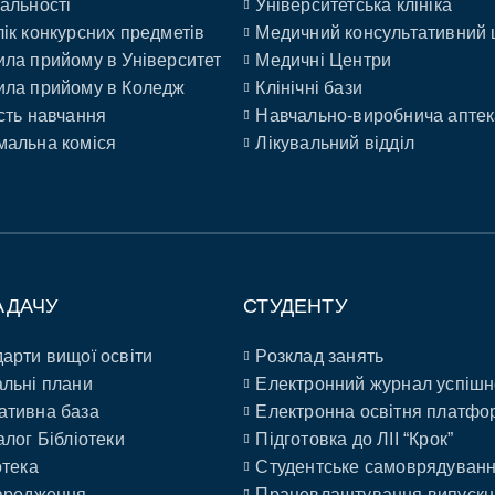
альності
Університетська клініка
ік конкурсних предметів
Медичний консультативний 
ла прийому в Університет
Медичні Центри
ла прийому в Коледж
Клінічні бази
сть навчання
Навчально-виробнича аптек
альна коміся
Лікувальний відділ
АДАЧУ
СТУДЕНТУ
арти вищої освіти
Розклад занять
льні плани
Електронний журнал успішн
ативна база
Електронна освітня платфо
алог Бібліотеки
Підготовка до ЛІІ “Крок”
отека
Студентське самоврядуван
ародження
Працевлаштування випускн