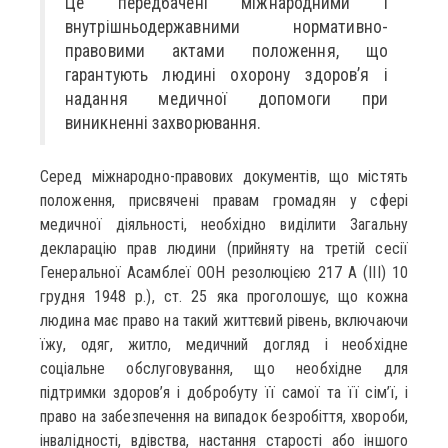
Це передбачені міжнародними і
внутрішньодержавними нормативно-
правовими актами положення, що
гарантують людині охорону здоров’я і
надання медичної допомоги при
виникненні захворювання.
Серед міжнародно-правових документів, що містять
положення, присвячені правам громадян у сфері
медичної діяльності, необхідно виділити Загальну
декларацію прав людини (прийняту на третій сесії
Генеральної Асамблеї ООН резолюцією 217 А (III) 10
грудня 1948 p.), ст. 25 яка проголошує, що кожна
людина має право на такий життєвий рівень, включаючи
їжу, одяг, житло, медичний догляд і необхідне
соціальне обслуговування, що необхідне для
підтримки здоров’я і добробуту її самої та її сім’ї, і
право на забезпечення на випадок безробіття, хвороби,
інвалідності, вдівства, настання старості або іншого