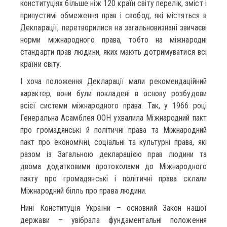
конституціях більше ніж 120 країн світу перелік, зміст і
припустимі обмеження прав і свобод, які містяться в
Декларації, перетворилися на загальновизнані звичаєві
норми міжнародного права, тобто на міжнародні
стандарти прав людини, яких мають дотримуватися всі
країни світу.
І хоча положення Декларації мали рекомендаційний
характер, вони були покладені в основу розбудови
всієї системи міжнародного права. Так, у 1966 році
Генеральна Асамблея ООН ухвалила Міжнародний пакт
про громадянські й політичні права та Міжнародний
пакт про економічні, соціальні та культурні права, які
разом із Загальною декларацією прав людини та
двома додатковими протоколами до Міжнародного
пакту про громадянські і політичні права склали
Міжнародний білль про права людини.
Нині Конституція України – основний Закон нашої
держави – увібрала фундаментальні положення