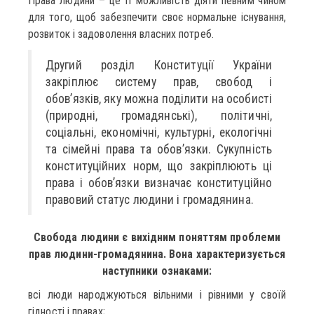
Права людини – це її можливість діяти певним чином
для того, щоб забезпечити своє нормальне існування,
розвиток і задоволення власних потреб.
Другий розділ Конституції України
закріплює систему прав, свобод і
обов’язків, яку можна поділити на особисті
(природні, громадянські), політичні,
соціальні, економічні, культурні, екологічні
та сімейні права та обов’язки. Сукупність
конституційних норм, що закріплюють ці
права і обов’язки визначає конституційно
правовий статус людини і громадянина.
Свобода людини є вихідним поняттям проблеми
прав людини-громадянина. Вона характеризується
наступники ознаками:
всі люди народжуються вільними і рівними у своїй
гідності і правах;