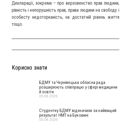
Декларації, зокрема – про верховенство прав людини,
рівність і непорушність прав, права людини на свободу і
особисту недоторканість, на достатній рівень життя
тощо.
Корисно знати
БДМУ та Чернівецька обласна рада
розширюють співпрацю у сфері медицини
й освіти
05.08.2026
Студентку БДМУ відзначили за найвищий
результат НМТ на Буковині
05.08.2026