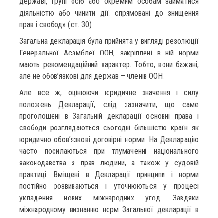
державі, групі осіб або окремим особам займатися
діяльністю або чинити дії, спрямовані до знищення
прав і свобод» (ст. 30).
Загальна декларація була прийнята у вигляді резолюції
Генеральної Асамблеї ООН, закріплені в ній норми
мають рекомендаційний характер. Тобто, вони бажані,
але не обов’язкові для держав – членів ООН.
Але все ж, оцінюючи юридичне значення і силу
положень Декларації, слід зазначити, що саме
проголошені в Загальній декларації основні права і
свободи розглядаються сьогодні більшістю країн як
юридично обов’язкові договірні норми. На Декларацію
часто посилаються при тлумаченні національного
законодавства з прав людини, а також у судовій
практиці. Вміщені в Декларації принципи і норми
постійно розвиваються і уточнюються у процесі
укладення нових міжнародних угод. Завдяки
міжнародному визнанню норм Загальної декларації в