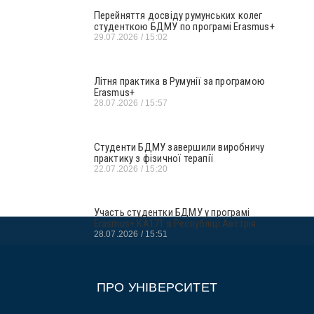
Перейняття досвіду румунських колег
студенткою БДМУ по програмі Erasmus+
29.07.2026
15:02
Літня практика в Румунії за програмою
Erasmus+
28.07.2026
15:57
Студенти БДМУ завершили виробничу
практику з фізичної терапії
22.07.2026
15:20
Участь студентки БДМУ у програмі
Erasmus+ KA171 в Республіці Австрія
28.07.2026
15:51
ПРО УНІВЕРСИТЕТ