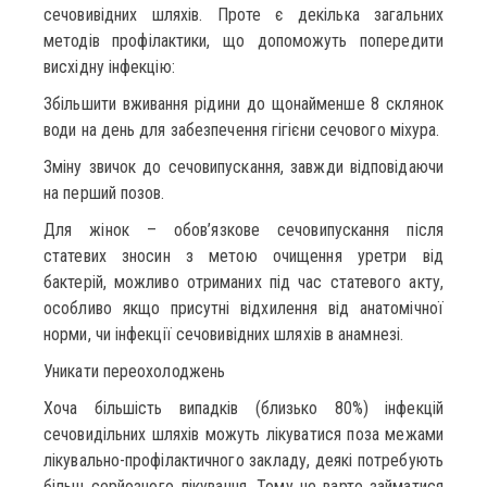
сечовивідних шляхів. Проте є декілька загальних
методів профілактики, що допоможуть попередити
висхідну інфекцію:
Збільшити вживання рідини до щонайменше 8 склянок
води на день для забезпечення гігієни сечового міхура.
Зміну звичок до сечовипускання, завжди відповідаючи
на перший позов.
Для жінок – обов’язкове сечовипускання після
статевих зносин з метою очищення уретри від
бактерій, можливо отриманих під час статевого акту,
особливо якщо присутні відхилення від анатомічної
норми, чи інфекції сечовивідних шляхів в анамнезі.
Уникати переохолоджень
Хоча більшість випадків (близько 80%) інфекцій
сечовидільних шляхів можуть лікуватися поза межами
лікувально-профілактичного закладу, деякі потребують
більш серйозного лікування. Тому не варто займатися