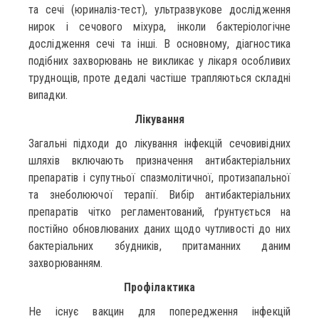
та сечі (юриналіз-тест), ультразвукове дослідження
нирок і сечового міхура, інколи бактеріологічне
дослідження сечі та інші. В основному, діагностика
подібних захворювань не викликає у лікаря особливих
труднощів, проте дедалі частіше трапляються складні
випадки.
Лікування
Загальні підходи до лікування інфекцій сечовивідних
шляхів включають призначення антибактеріальних
препаратів і супутньої спазмолітичної, протизапальної
та знеболюючої терапії. Вибір антибактеріальних
препаратів чітко регламентований, ґрунтується на
постійно обновлюваних даних щодо чутливості до них
бактеріальних збудників, притаманних даним
захворюванням.
Профілактика
Не існує вакцин для попередження інфекцій