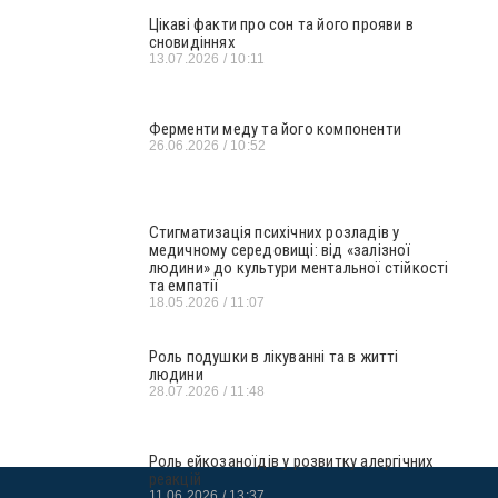
Цікаві факти про сон та його прояви в
сновидіннях
13.07.2026
10:11
Ферменти меду та його компоненти
26.06.2026
10:52
Стигматизація психічних розладів у
медичному середовищі: від «залізної
людини» до культури ментальної стійкості
та емпатії
18.05.2026
11:07
Роль подушки в лікуванні та в житті
людини
28.07.2026
11:48
Роль ейкозаноїдів у розвитку алергічних
реакцій
11.06.2026
13:37