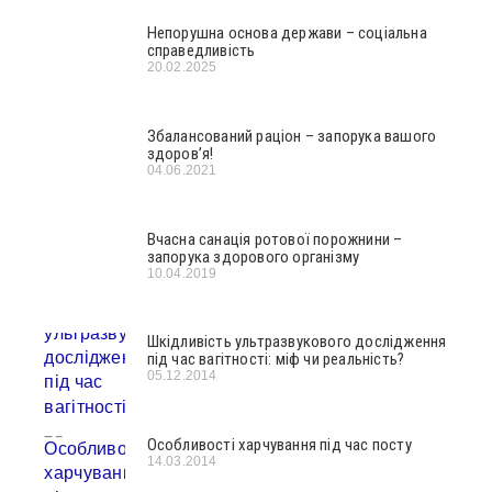
Непорушна основа держави – соціальна
справедливість
20.02.2025
Збалансований раціон – запорука вашого
здоров’я!
04.06.2021
Вчасна санація ротової порожнини –
запорука здорового організму
10.04.2019
Шкідливість ультразвукового дослідження
під час вагітності: міф чи реальність?
05.12.2014
Особливості харчування під час посту
14.03.2014