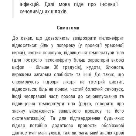
інфекцій. Далі мова піде про інфекції
сечовивідних шляхів.
Симптоми
До ознак, що дозволяють запідозрити пієлонефрит
відносяться: біль у попереку (у проекції ураженої
нирки), частий сечопуск, підвищення температури тіла
(для гострого пієлонефриту більш характерні високі
цифри – більше 38 градусів), нудота, блювота,
виражена загальна слабкість та інші. До таких, що
спрямовують підозри лікаря на гострий цистит,
відносяться: біль на лоном, частий болючий сечопуск,
іноді несправжні часті позови до сечовипускання та
підвищення температури тіла (рідко, говорить про
значну вираженість запального процесу та його
систематизацію). Та для підтвердження будь-яких
підозр потрібно додатково провести обов’язкові
діагностичні маніпуляції, такі як: загальний аналіз крові