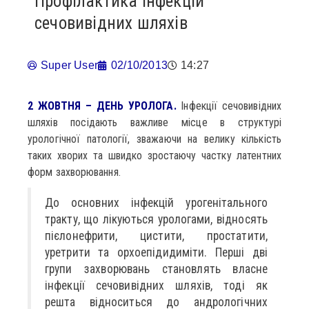
Профілактика інфекцій
сечовивідних шляхів
Super User
02/10/2013
14:27
2 ЖОВТНЯ – ДЕНЬ УРОЛОГА.
Інфекції сечовивідних
шляхів посідають важливе місце в структурі
урологічної патології, зважаючи на велику кількість
таких хворих та швидко зростаючу частку латентних
форм захворювання.
До основних інфекцій урогенітального
тракту, що лікуються урологами, відносять
пієлонефрити, цистити, простатити,
уретрити та орхоепідидиміти. Перші дві
групи захворювань становлять власне
інфекції сечовивідних шляхів, тоді як
решта відноситься до андрологічних