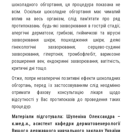
шоколадного обгортання, ця процедура показана не
всім. Оскільки шоколадне обгортання має чималий
вплив на весь організм, слід пам’ятати про ряд
протипоказань: будь-які захворювання в гострій стадії;
алергічні дерматози; грибкові, гнійничкові та вірусні
захворювання шкіри; пошкодження шкіри; деякі
гінекологічні захворювання; серцево-судинні
захворювання, гіпертонія; тромбофлебіт, варикозне
розширення вен; ендокринні захворювання; вагітність,
критичні дні тощо.
Отже, попри незаперечні позитивні ефекти шоколадних
обгортань, перед їх застосовуванням слід неодмінно
отримати фахову консультацію лікаря щодо
відсутності у Вас протипоказів до проведення таких
процедур.
Матеріали підготувала: Шуленіна Олександра –
к.мед.н., асистент кафедри дерматовенерології
Вищого державного навчального закладу України