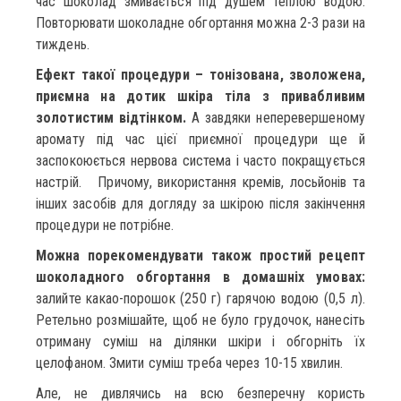
час шоколад змивається під душем теплою водою.
Повторювати шоколадне обгортання можна 2-3 рази на
тиждень.
Ефект такої процедури – тонізована, зволожена,
приємна на дотик шкіра тіла з привабливим
золотистим відтінком.
А завдяки неперевершеному
аромату під час цієї приємної процедури ще й
заспокоюється нервова система і часто покращується
настрій. Причому, використання кремів, лосьйонів та
інших засобів для догляду за шкірою після закінчення
процедури не потрібне.
Можна порекомендувати також простий рецепт
шоколадного обгортання в домашніх умовах:
залийте какао-порошок (250 г) гарячою водою (0,5 л).
Ретельно розмішайте, щоб не було грудочок, нанесіть
отриману суміш на ділянки шкіри і обгорніть їх
целофаном. Змити суміш треба через 10-15 хвилин.
Але, не дивлячись на всю безперечну користь