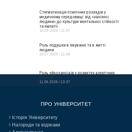
Стигматизація психічних розладів у
медичному середовищі: від «залізної
людини» до культури ментальної стійкості
та емпатії
18.05.2026
11:07
Роль подушки в лікуванні та в житті
людини
28.07.2026
11:48
Роль ейкозаноїдів у розвитку алергічних
реакцій
11.06.2026
13:37
ПРО УНІВЕРСИТЕТ
Історія Університету
Нагороди та відзнаки