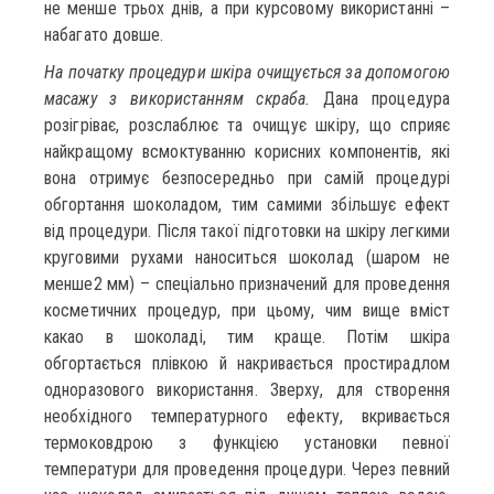
не менше трьох днів, а при курсовому використанні –
набагато довше.
На початку процедури шкіра очищується за допомогою
масажу з використанням скраба.
Дана процедура
розігріває, розслаблює та очищує шкіру, що сприяє
найкращому всмоктуванню корисних компонентів, які
вона отримує безпосередньо при самій процедурі
обгортання шоколадом, тим самими збільшує ефект
від процедури. Після такої підготовки на шкіру легкими
круговими рухами наноситься шоколад (шаром не
менше2 мм) – спеціально призначений для проведення
косметичних процедур, при цьому, чим вище вміст
какао в шоколаді, тим краще. Потім шкіра
обгортається плівкою й накривається простирадлом
одноразового використання. Зверху, для створення
необхідного температурного ефекту, вкривається
термоковдрою з функцією установки певної
температури для проведення процедури. Через певний