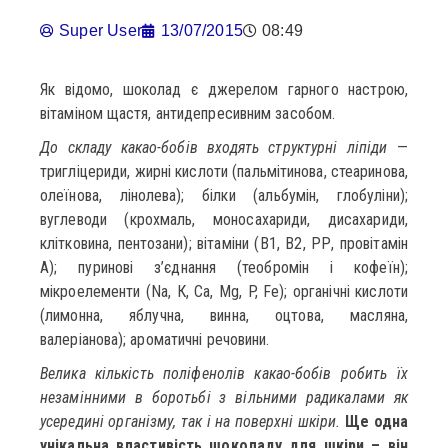
Super User
13/07/2015
08:49
Як відомо, шоколад є джерелом гарного настрою,
вітаміном щастя, антидепресивним засобом.
До складу какао-бобів входять структурні ліпіди
—
тригліцериди, жирні кислоти (пальмітинова, стеаринова,
олеїнова, лінолева); білки (альбумін, глобуліни);
вуглеводи (крохмаль, моносахариди, дисахариди,
клітковина, пентозани); вітаміни (В1, В2, РР, провітамін
А); пуринові з’єднання (теобромін і кофеїн);
мікроелементи (Na, К, Са, Mg, P, Fe); органічні кислоти
(лимонна, яблучна, винна, оцтова, масляна,
валеріанова); ароматичні речовини.
Велика кількість поліфенолів какао-бобів робить їх
незамінними в боротьбі з вільними радикалами як
усередині організму, так і на поверхні шкіри.
Ще одна
унікальна властивість шоколаду для шкіри – він