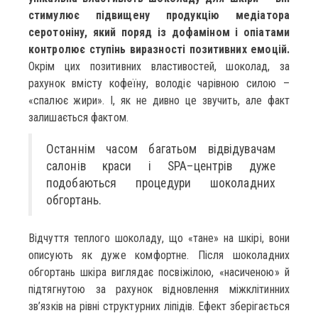
стимулює підвищену продукцію медіатора
серотоніну, який поряд із дофаміном і опіатами
контролює ступінь виразності позитивних емоцій.
Окрім цих позитивних властивостей, шоколад, за
рахунок вмісту кофеїну, володіє чарівною силою –
«спалює жири». І, як не дивно це звучить, але факт
залишається фактом.
Останнім часом багатьом відвідувачам
салонів краси і SPA–центрів дуже
подобаються процедури шоколадних
обгортань.
Відчуття теплого шоколаду, що «тане» на шкірі, вони
описують як дуже комфортне. Після шоколадних
обгортань шкіра виглядає посвіжілою, «насиченою» й
підтягнутою за рахунок відновлення міжклітинних
зв’язків на рівні структурних ліпідів. Ефект зберігається