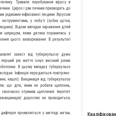
печінку. Тривале перебування вірусу в
чінки. Цироз і рак печінки призводять до
ими рідинами інфікованої людини. Вірусом
інструментами, у побуті (зубна щітка,
 людина). Відомі випадки зараження дітей
ми шприцом, яким дитина поранилась у
ження цього захворювання. В результаті
емовлят захист від туберкульозу дуже
 перший рік життя існує високий ризик
 оболонки. В цьому випадку туберкульоз
аслідки. Інфекція передається повітряно-
ні, кашлі). Вакцинація від туберкульозу
ли, що діти, яким не робили щеплень,
о своєчасно отримав щеплення. Імунітет
ревакцинація) дорослих не проводиться,
дифтерія проявляється у вигляді ангіни,
Кваліфікован