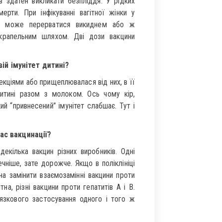
ів здатен викликати безпліддя. У рідких
рти. При інфікуванні вагітної жінки у
сть може перерватися викиднем або ж
-крапельним шляхом. Дві дози вакцини
ій імунітет дитині?
екціями або прищеплювалася від них, в її
 дитині разом з молоком. Ось чому кір,
кий “привнесений” імунітет слабшає. Тут і
ас вакцинації?
екілька вакцин різних виробників. Одні
ечніше, зате дорожче. Якщо в поліклініці
на замінити взаємозамінні вакцини проти
на, різні вакцини проти гепатитів А і В.
язкового застосування одного і того ж