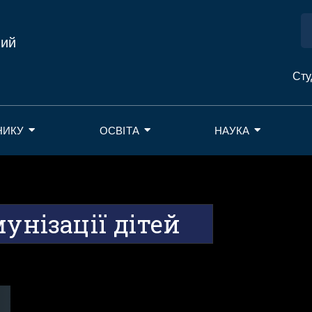
ний
Сту
НИКУ
ОСВІТА
НАУКА
унізації дітей