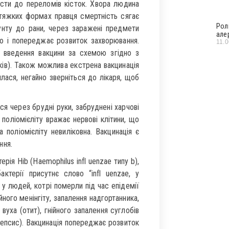
сти до переломів кісток. Хвора людина
 тяжких формах правця смертність сягає
Рол
унту до рани, через заражені предмети
але
ою і попереджає розвиток захворювання.
11.
е введення вакцини за схемою згідно з
ів). Також можлива екстрена вакцинація
лася, негайно зверніться до лікаря, щоб
ся через брудні руки, забруднені харчові
 поліомієліту вражає нервові клітини, що
а поліомієліту невиліковна. Вакцинація є
ння.
рія Hib (Haemophilus infl uenzae типу b),
ктерії присутнє слово “infl uenzae, у
у людей, котрі померли під час епідемії
ійного менінгіту, запалення надгортанника,
вуха (отит), гнійного запалення суглобів
(сепсис). Вакцинація попереджає розвиток