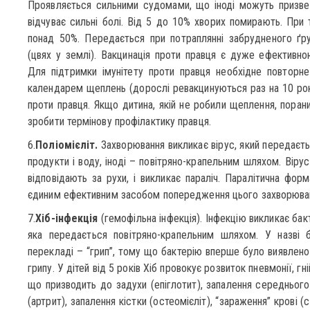
Проявляється сильними судомами, що іноді можуть призве
відчуває сильні болі. Від 5 до 10% хворих помирають. При
понад 50%. Передається при потраплянні забрудненого ґр
(цвях у землі). Вакцинація проти правця є дуже ефективн
Для підтримки імунітету проти правця необхідне повторн
календарем щеплень (дорослі ревакцинуються раз на 10 рок
проти правця. Якщо дитина, якій не робили щеплення, порани
зробити термінову профілактику правця.
6.
Поліомієліт.
Захворювання викликає вірус, який передаєть
продукти і воду, іноді – повітряно-крапельним шляхом. Вірус
відповідають за рухи, і викликає параліч. Паралітична форм
єдиним ефективним засобом попередження цього захворюва
7.
Хіб-інфекція
(гемофільна інфекція). Інфекцію викликає бакте
яка передається повітряно-крапельним шляхом. У назві ба
перекладі – “грип”, тому що бактерію вперше було виявлено 
грипу. У дітей від 5 років Хіб провокує розвиток пневмонії, гн
що призводить до задухи (епіглотит), запалення середнього 
(артрит), запалення кістки (остеомієліт), “зараження” крові 