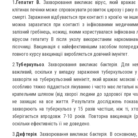
1
.Гепатит В.
Захворювання викликає вірус, який вражає 
клітинах печінки може спровокувати розвиток цирозу і раку пе
смерті. Зараження відбувається при контакті з кров’ю чи інш
можна заразитися при контакті з інфікованими медичними 
залізний гребінець, ножиці, якими користувалася інфікована
вірусом гепатиту В після уколу використаним наркомана
пісочниці. Вакцинація є найефективнішим засобом поперед
повного курсу вакцинації виробляється довічний імунітет.
2.
Туберкульоз
. Захворювання викликає бактерія. Для н
важливий, оскільки у випадку зараження туберкульозом у
захворіти на туберкульозний менінгіт, який вражає мозкові
особливо тяжко піддається лікуванню і часто має летальні н
крапельним шляхом (від хворої людини до здорової при чхан
не захищає на все життя. Результати досліджень показа
захворюють на туберкульоз у 15 разів частіше, ніж ті, хт
зберігається впродовж 7-10 років. Повторна вакцинація (
оскільки ефективність її не доведено.
3.
Дифтерія
. Захворювання викликає бактерія. В основному, 