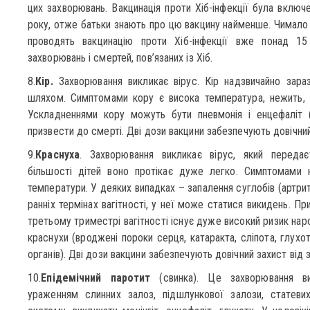
цих захворювань. Вакцинація проти Хіб-інфекції була вклю
року, отже батьки знають про цю вакцину найменше. Чимало 
проводять вакцинацію проти Хіб-інфекції вже понад 15
захворювань і смертей, пов’язаних із Хіб.
8.
Кір.
Захворювання викликає вірус. Кір надзвичайно зараз
шляхом. Симптомами кору є висока температура, нежить, к
Ускладненнями кору можуть бути пневмонія і енцефаліт 
призвести до смерті. Дві дози вакцини забезпечують довічний
9.
Краснуха
. Захворювання викликає вірус, який переда
більшості дітей воно протікає дуже легко. Симптомами к
температури. У деяких випадках – запалення суглобів (артри
ранніх термінах вагітності, у неї може статися викидень. П
третьому триместрі вагітності існує дуже високий ризик на
краснухи (вроджені пороки серця, катаракта, сліпота, глухо
органів). Дві дози вакцини забезпечують довічний захист від 
10.
Епідемічний паротит
(свинка). Це захворювання ви
ураженням слинних залоз, підшлункової залози, статев