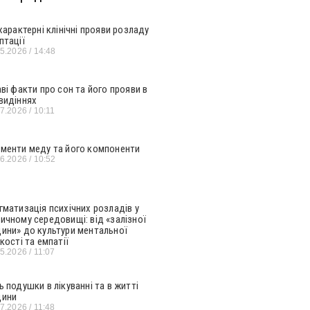
 характерні клінічні прояви розладу
птації
05.2026
14:48
аві факти про сон та його прояви в
видіннях
07.2026
10:11
менти меду та його компоненти
06.2026
10:52
гматизація психічних розладів у
ичному середовищі: від «залізної
ини» до культури ментальної
кості та емпатії
05.2026
11:07
ь подушки в лікуванні та в житті
ини
07.2026
11:48