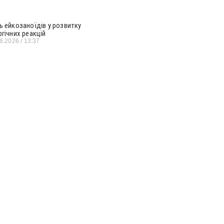
ь ейкозаноїдів у розвитку
ргічних реакцій
06.2026
13:37