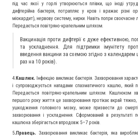
під час якої у горлі утворюються плівки, що іноді утру
дифтерійна бактерія, потрапляє у кров і вражає різні о
міокардит), нервову систему, нирки. Навіть попри своєчасне
Передається повітряно-крапельним шляхом.
Вакцинація проти дифтерії є дуже ефективною, п
та ускладнення. Для підтримки імунітету прот
введення вакцини за схемою згідно з календарем 
раз на 10 років).
4.
Кашлюк.
Інфекцію викликає бактерія. Захворювання харак
і супроводжується нападами спазматичного кашлю, який п
Передається повітряно-крапельним шляхом. Кашлюком хво
першого року життя це захворювання протікає вкрай тяжко, в
ушкодження головного мозку, може призвести до смерті
захворювання і ускладнення. Сформований в результаті по
кашлюка зберігається впродовж 5–7 років.
5
.Правець.
Захворювання викликає бактерія, яка виробля