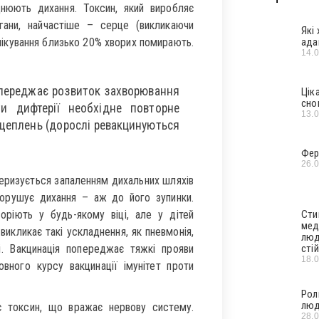
днюють дихання. Токсин, який виробляє
ргани, найчастіше – серце (викликаючи
Які
 лікування близько 20% хворих помирають.
ада
14.
опереджає розвиток захворювання
Цік
сно
и дифтерії необхідне повторне
13.
щеплень (дорослі ревакцинуються
Фер
26.
теризується запаленням дихальних шляхів
орушує дихання – аж до його зупинки.
ріють у будь-якому віці, але у дітей
Сти
мед
икликає такі ускладнення, як пневмонія,
люд
. Вакцинація попереджає тяжкі прояви
стій
18.
вного курсу вакцинації імунітет проти
Рол
люд
є токсин, що вражає нервову систему.
28.