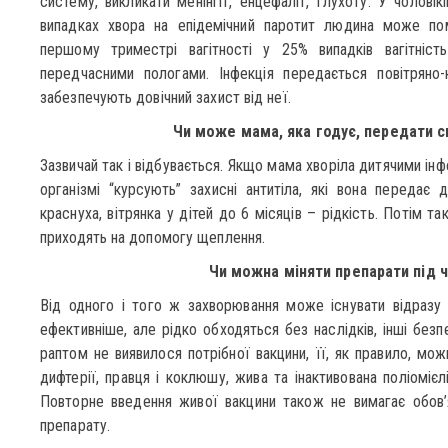
систему, викликати менінгіт, енцефаліт, глухоту. У чоловік
випадках хвора на епідемічний паротит людина може поме
першому триместрі вагітності у 25% випадків вагітні
передчасними пологами. Інфекція передається повітряно
забезпечують довічний захист від неї.
Чи може мама, яка годує, передати св
Зазвичай так і відбувається. Якщо мама хворіла дитячими інф
організмі “курсують” захисні антитіла, які вона передає
краснуха, вітрянка у дітей до 6 місяців – рідкість. Потім та
приходять на допомогу щеплення.
Чи можна міняти препарати під ч
Від одного і того ж захворювання може існувати відразу д
ефективніше, але рідко обходяться без наслідків, інші безп
раптом не виявилося потрібної вакцини, її, як правило, мож
дифтерії, правця і коклюшу, жива та інактивована поліомієліт
Повторне введення живої вакцини також не вимагає обов’
препарату.