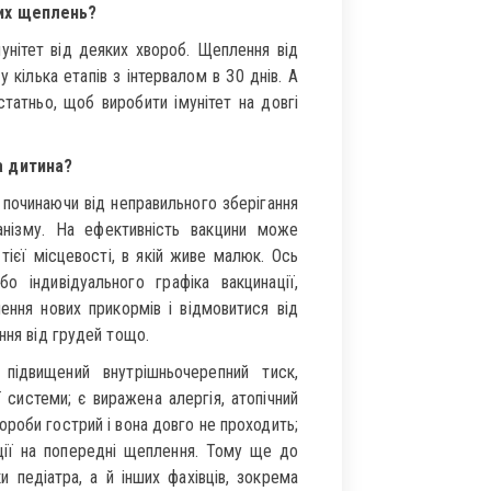
вих щеплень?
мунітет від деяких хвороб. Щеплення від
у кілька етапів з інтервалом в 30 днів. А
татньо, щоб виробити імунітет на довгі
а дитина?
починаючи від неправильного зберігання
анізму. На ефективність вакцини може
т тієї місцевості, в якій живе малюк. Ось
 індивідуального графіка вакцинації,
ення нових прикормів і відмовитися від
ння від грудей тощо.
 підвищений внутрішньочерепний тиск,
 системи; є виражена алергія, атопічний
вороби гострий і вона довго не проходить;
кції на попередні щеплення. Тому ще до
и педіатра, а й інших фахівців, зокрема