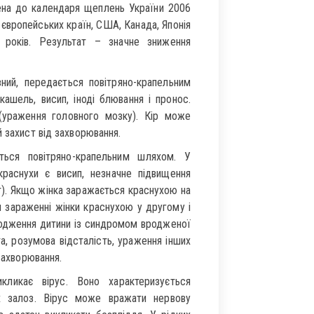
чена до календаря щеплень України 2006
європейських країн, США, Канада, Японія
 років. Результат – значне зниження
ний, передається повітряно-крапельним
ашель, висип, іноді блювання і пронос.
(ураження головного мозку). Кір може
 захист від захворювання.
ється повітряно-крапельним шляхом. У
раснухи є висип, незначне підвищення
т). Якщо жінка заражається краснухою на
ри зараженні жінки краснухою у другому і
родження дитини із синдромом вродженої
та, розумова відсталість, ураження інших
захворювання.
кликає вірус. Воно характеризується
их залоз. Вірус може вражати нервову