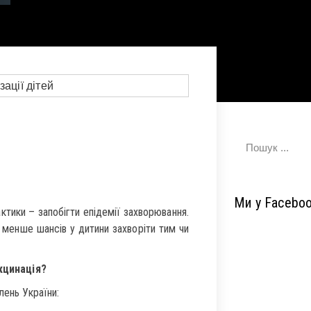
Ми у Facebo
тики – запобігти епідемії захворювання.
м менше шансів у дитини захворіти тим чи
кцинація?
лень України: