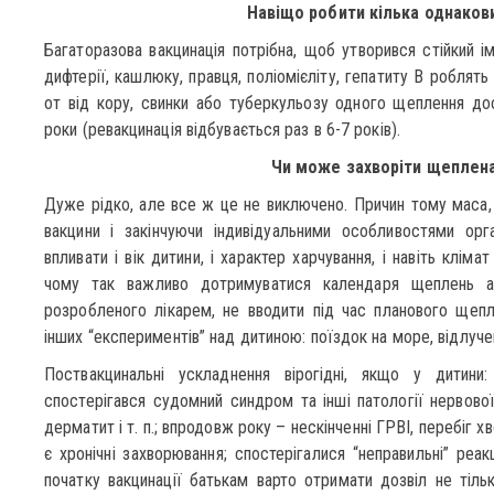
Навіщо робити кілька однако
Багаторазова вакцинація потрібна, щоб утворився стійкий і
дифтерії, кашлюку, правця, поліомієліту, гепатиту В роблять 
от від кору, свинки або туберкульозу одного щеплення дос
роки (ревакцинація відбувається раз в 6-7 років).
Чи може захворіти щеплен
Дуже рідко, але все ж це не виключено. Причин тому маса, 
вакцини і закінчуючи індивідуальними особливостями орг
впливати і вік дитини, і характер харчування, і навіть кліма
чому так важливо дотримуватися календаря щеплень або
розробленого лікарем, не вводити під час планового щепл
інших “експериментів” над дитиною: поїздок на море, відлуче
Поствакцинальні ускладнення вірогідні, якщо у дитини:
спостерігався судомний синдром та інші патології нервової
дерматит і т. п.; впродовж року – нескінченні ГРВІ, перебіг х
є хронічні захворювання; спостерігалися “неправильні” реа
початку вакцинації батькам варто отримати дозвіл не тільк