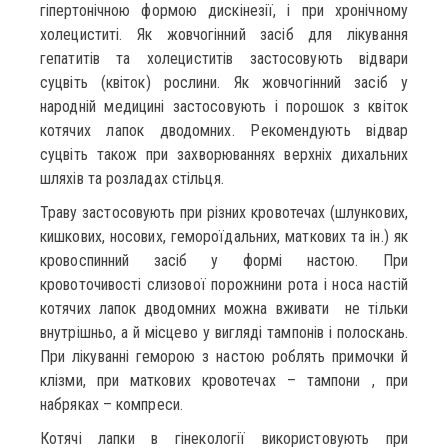
гіпертонічною формою дискінезії, і при хронічному
холециститі. Як жовчогінний засіб для лікування
гепатитів та холециститів застосовують відвари
суцвіть (квіток) рослини. Як жовчогінний засіб у
народній медицині застосовують і порошок з квіток
котячих лапок дводомних. Рекомендують відвар
суцвіть також при захворюваннях верхніх дихальних
шляхів та розладах стільця.
Траву застосовують при різних кровотечах (шлункових,
кишкових, носових, гемороїдальних, маткових та ін.) як
кровоспинний засіб у формі настою. При
кровоточивості слизової порожнини рота і носа настій
котячих лапок дводомних можна вживати не тільки
внутрішньо, а й місцево у вигляді тампонів і полоскань.
При лікуванні геморою з настою роблять примочки й
клізми, при маткових кровотечах – тампони , при
набряках – компреси.
Котячі лапки в гінекології використовують при