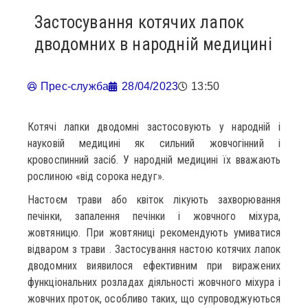
Застосування котячих лапок
дводомних в народній медицині
Прес-служба
28/04/2023
13:50
Котячі лапки дводомні застосовують у народній і
науковій медицині як сильний жовчогінний і
кровоспинний засіб. У народній медицині їх вважають
рослиною «від сорока недуг».
Настоєм трави або квіток лікують захворювання
печінки, запалення печінки і жовчного міхура,
жовтяницю. При жовтяниці рекомендують умиватися
відваром з трави . Застосування настою котячих лапок
дводомних виявилося ефективним при виражених
функціональних розладах діяльності жовчного міхура і
жовчних проток, особливо таких, що супроводжуються