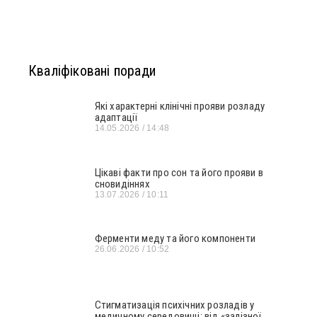
Кваліфіковані поради
Які характерні клінічні прояви розладу
адаптації
14.05.2026
14:48
Цікаві факти про сон та його прояви в
сновидіннях
13.07.2026
10:11
Ферменти меду та його компоненти
26.06.2026
10:52
Стигматизація психічних розладів у
медичному середовищі: від «залізної