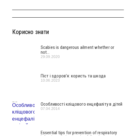
Корисно знати
Scabies is dangerous ailment whether or
not…
29.09.2020
Піст і здоров’я: користь та шкода
10.06.2023
Особливості кліщового енцефаліту в дітей
07.04.2014
Essential tips for prevention of respiratory