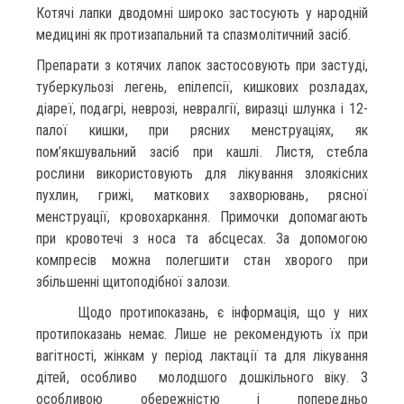
Котячі лапки дводомні широко застосують у народній
медицині як протизапальний та спазмолітичний засіб.
Препарати з котячих лапок застосовують при застуді,
туберкульозі легень, епілепсії, кишкових розладах,
діареї, подагрі, неврозі, невралгії, виразці шлунка і 12-
палої кишки, при рясних менструаціях, як
пом’якшувальний засіб при кашлі. Листя, стебла
рослини використовують для лікування злоякісних
пухлин, грижі, маткових захворювань, рясної
менструації, кровохаркання. Примочки допомагають
при кровотечі з носа та абсцесах. За допомогою
компресів можна полегшити стан хворого при
збільшенні щитоподібної залози.
Щодо протипоказань, є інформація, що у них
протипоказань немає. Лише не рекомендують їх при
вагітності, жінкам у період лактації та для лікування
дітей, особливо молодшого дошкільного віку. З
особливою обережністю і попередньо