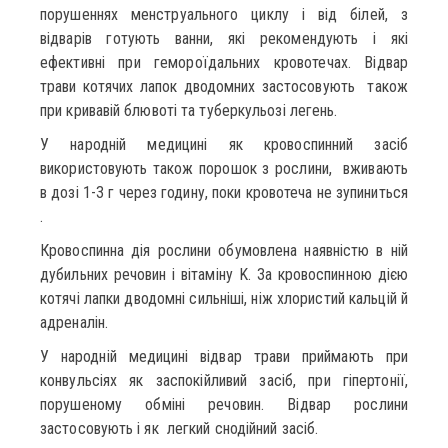
порушеннях менструального циклу і від білей, з
відварів готують ванни, які рекомендують і які
ефективні при гемороїдальних кровотечах. Відвар
трави котячих лапок дводомних застосовують також
при кривавій блювоті та туберкульозі легень.
У народній медицині як кровоспинний засіб
використовують також порошок з рослини, вживають
в дозі 1-3 г через годину, поки кровотеча не зупиниться
.
Кровоспинна дія рослини обумовлена наявністю в ній
дубильних речовин і вітаміну K. За кровоспинною дією
котячі лапки дводомні сильніші, ніж хлористий кальцій й
адреналін.
У народній медицині відвар трави приймають при
конвульсіях як заспокійливий засіб, при гіпертонії,
порушеному обміні речовин. Відвар рослини
застосовують і як легкий снодійний засіб.