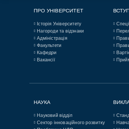
ПРО УНІВЕРСИТЕТ
ВСТУ
Історія Університету
Спеці
Нагороди та відзнаки
Перел
Адміністрація
Прави
Факультети
Прави
Кафедри
Варті
Вакансії
Прийм
НАУКА
ВИКЛ
Науковий відділ
Станд
Сектор інноваційного розвитку
Навча