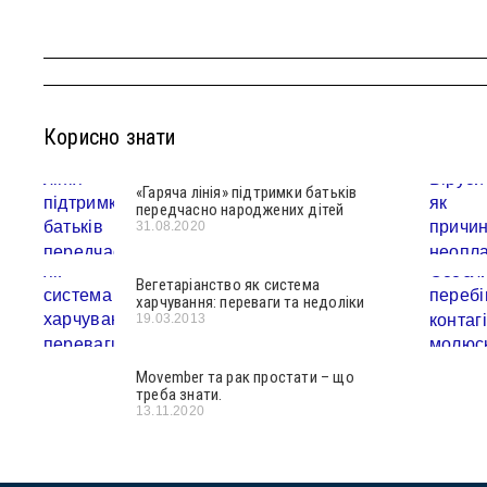
Корисно знати
«Гаряча лінія» підтримки батьків
передчасно народжених дітей
31.08.2020
Вегетаріанство як система
харчування: переваги та недоліки
19.03.2013
Movember та рак простати – що
треба знати.
13.11.2020