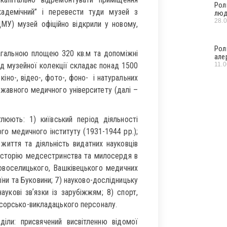
Рол
кадемічний” і перевести туди музей з
люд
28.
МУ) музей офіційно відкрили у новому,
Рол
загальною площею 320 кв.м та допоміжні
але
11.
онд музейної колекції складає понад 1500
кіно-, відео-, фото-, фоно- і натуральних
ржавного медичного університету (далі –
тлюють: 1) київський період діяльності
го медичного інституту (1931-1944 рр.);
 життя та діяльність видатних науковців
4) історію медсестринства та милосердя в
Новоселицького, Вашківецького медичних
їни та Буковини; 7) науково-дослідницьку
наукові звʼязки із зарубіжжям; 8) спорт,
есорсько-викладацького персоналу.
діли: присвячений висвітленню відомої