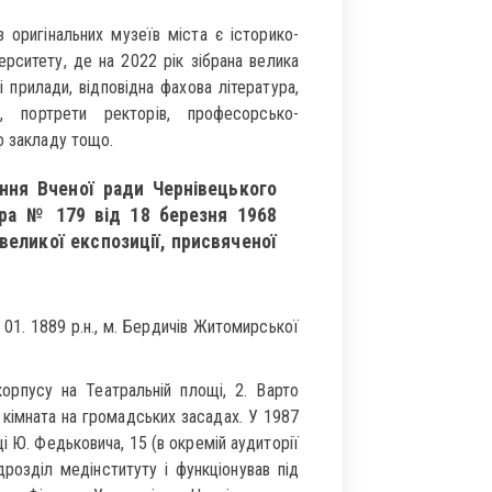
 оригінальних музеїв міста є історико-
рситету, де на 2022 рік зібрана велика
і прилади, відповідна фахова література,
в, портрети ректорів, професорсько-
о закладу тощо.
ення Вченої ради Чернівецького
ора № 179 від 18 березня 1968
великої експозиції, присвяченої
1. 1889 р.н., м. Бердичів Житомирської
орпусу на Театральній площі, 2. Варто
 кімната на громадських засадах. У 1987
і Ю. Федьковича, 15 (в окремій аудиторії
розділ медінституту і функціонував під