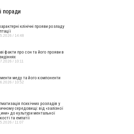
і поради
 характерні клінічні прояви розладу
птації
05.2026
14:48
аві факти про сон та його прояви в
видіннях
07.2026
10:11
менти меду та його компоненти
06.2026
10:52
гматизація психічних розладів у
ичному середовищі: від «залізної
ини» до культури ментальної
кості та емпатії
05.2026
11:07