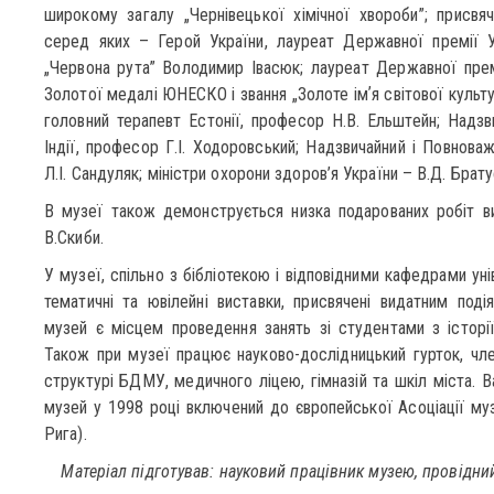
широкому загалу „Чернівецької хімічної хвороби”; присв
серед яких – Герой України, лауреат Державної премії Ук
„Червона рута” Володимир Івасюк; лауреат Державної прем
Золотої медалі ЮНЕСКО і звання „Золоте імʼя світової культу
головний терапевт Естонії, професор Н.В. Ельштейн; Надз
Індії, професор Г.І. Ходоровський; Надзвичайний і Повнова
Л.І. Сандуляк; міністри охорони здоров’я України – В.Д. Брат
В музеї також демонструється низка подарованих робіт ви
В.Скиби.
У музеї, спільно з бібліотекою і відповідними кафедрами у
тематичні та ювілейні виставки, присвячені видатним под
музей є місцем проведення занять зі студентами з історі
Також при музеї працює науково-дослідницький гурток, чле
структурі БДМУ, медичного ліцею, гімназій та шкіл міста. 
музей у 1998 році включений до європейської Асоціації муз
Рига).
Матеріал підготував: науковий працівник музею, провідний