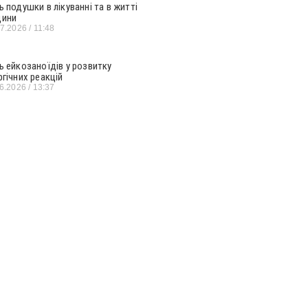
ь подушки в лікуванні та в житті
ини
07.2026
11:48
ь ейкозаноїдів у розвитку
ргічних реакцій
06.2026
13:37