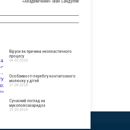
«Академічний» Іван Сандуляк
Віруси як причина неопластичного
процесу
04.02.2016
Особливості перебігу контагіозного
молюску у дітей
27.06.2018
Сучасний погляд на
мукополісахаридоз
15.05.2024