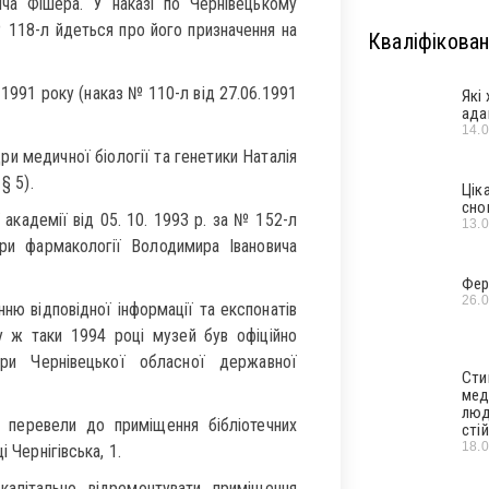
ча Фішера. У наказі по Чернівецькому
 118-л йдеться про його призначення на
Кваліфікован
 1991 року (наказ № 110-л від 27.06.1991
Які
ада
14.
 медичної біології та генетики Наталія
§ 5).
Цік
сно
академії від 05. 10. 1993 р. за № 152-л
13.
ри фармакології Володимира Івановича
Фер
26.
ню відповідної інформації та експонатів
 ж таки 1994 році музей був офіційно
ури Чернівецької обласної державної
Сти
мед
люд
 перевели до приміщення бібліотечних
стій
18.
 Чернігівська, 1.
пітально відремонтувати приміщення