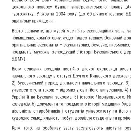
цокольного поверху будівлі університетського палацу „А
гуртожитку. У жовтні 2004 року (до 60-річного ювілею БД
ошатному приміщенні.
Варто зазначити, що музей має п’ять експозиційних залів, 
приміщення, комп’ютерну, аудіо і відео техніку. Основний ф
оригінальних експонатів – скульптурних, речових, письмових, 
предметів, муляжів, репродукцій з історії Буковинського де
БДМУ).
Вісім основних розділів постійно діючої експозиції висві
навчального закладу в статусі Другого Київського державно
2) буковинський період діяльності навчального закладу; 3)
університету, а також – відомих у світі його випускників; 
Україні й на Буковині зокрема; 5) історію Чернівецького, 
коледжів; 6) документи та предмети з історії медицини Укра
діяльність співробітників і студентів університету та його 
художню самодіяльність, побут, дозвілля студентів та проф
Крім того, на особливу увагу заслуговують наступні роз