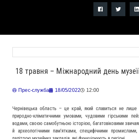
18 травня – Міжнародний день музеї
Прес-служба
18/05/2022
12:00
Чернівецька область – це край, який славиться не лише 
природно-кліматичними умовами, чудовими гірськими пе
водами, своєю самобутньою історією, багатовіковими звичаям
й археологічними пам’ятками, специфічними промислами
палітрою музейних закладів, які функціонують в регіоні.