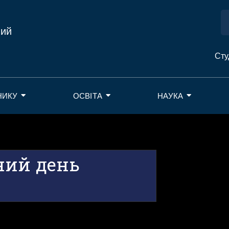
ний
Сту
НИКУ
ОСВІТА
НАУКА
ний день