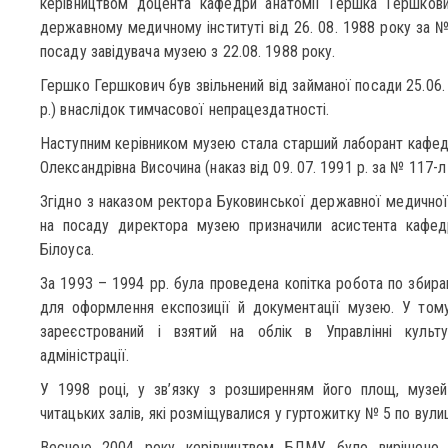
керівництвом доцента кафедри анатомії Гершка Гершкови
державному медичному інституті від 26. 08. 1988 року за №
посаду завідувача музею з 22.08. 1988 року.
Гершко Гершкович був звільнений від займаної посади 25.06.
р.) внаслідок тимчасової непрацездатності.
Наступним керівником музею стала старший лаборант кафедри
Олександрівна Височина (наказ від 09. 07. 1991 р. за № 117-л 
Згідно з наказом ректора Буковинської державної медичної 
на посаду директора музею призначили асистента кафед
Білоуса.
За 1993 – 1994 рр. була проведена копітка робота по збиран
для оформлення експозиції й документації музею. У тому
зареєстрований і взятий на облік в Управлінні культ
адміністрації.
У 1998 році, у зв’язку з розширенням його площ, музей
читацьких залів, які розміщувалися у гуртожитку № 5 по вулиці
Весною 2004 року керівництвом БДМУ було вирішено ка