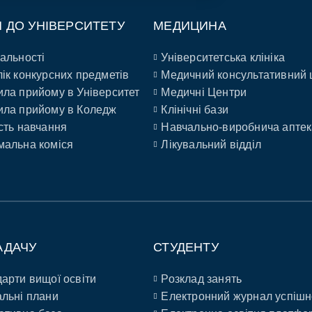
П ДО УНІВЕРСИТЕТУ
МЕДИЦИНА
альності
Університетська клініка
ік конкурсних предметів
Медичний консультативний 
ла прийому в Університет
Медичні Центри
ла прийому в Коледж
Клінічні бази
сть навчання
Навчально-виробнича аптек
альна коміся
Лікувальний відділ
АДАЧУ
СТУДЕНТУ
арти вищої освіти
Розклад занять
льні плани
Електронний журнал успішн