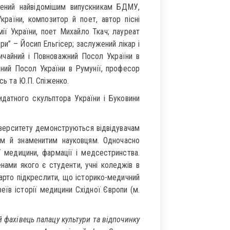
ячений найвідомішим випускникам БДМУ,
раїни, композитор й поет, автор пісні
ії України, поет Михайло Ткач; лауреат
ри” – Йосип Ельгісер; заслужений лікар і
вичайний і Повноважний Посол України в
жний Посол України в Румунії, професор
усь та Ю.П. Спіженко.
датного скульптора України і Буковини
ніверситету демонструються відвідувачам
іям й знаменитим науковцям. Одночасно
ї медицини, фармації і медсестринства.
нами якого є студенти, учні коледжів в
Варто підкреслити, що історико-медичний
еїв історії медицини Східної Європи (м.
 фахівець палацу культури та відпочинку