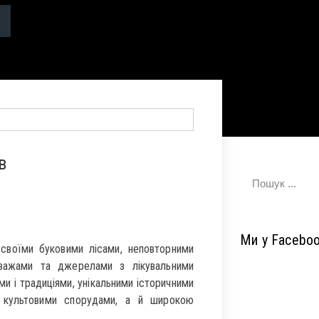
в
Ми у Facebo
своїми буковими лісами, неповторними
йзажами та джерелами з лікувальними
и і традиціями, унікальними історичними
, культовими спорудами, а й широкою