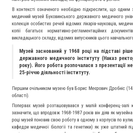
В контексті означеного необхідно підкреслити, що одним з
медичний музей Буковинського державного медичного уніве
колекція особистих речей відомих лікарів-науковців, медичн
копії багатьох нормативно-регламентаційних документі
викладацького складу, відомих випускників цього навчальног
Музей заснований у 1968 році на підставі ріш
державного медичного інституту (Наказ рект
року). Його робота розпочалася з презентації не
25-річчю діяльності інституту.
Першим очільником музею був Борис Меєрович Дробніс (14 0
області).
Попервах музей розташовувався у малій конференц-залі к
зазначити, що впродовж 1968-1987 років він діяв як музейна
році музей поновив свою роботу в одному з корпусів по вулиц
кафедри медичної біології та генетики) як уже штатний під