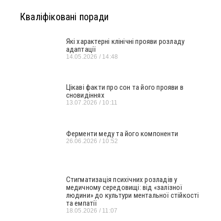
Кваліфіковані поради
Які характерні клінічні прояви розладу
адаптації
14.05.2026
14:48
Цікаві факти про сон та його прояви в
сновидіннях
13.07.2026
10:11
Ферменти меду та його компоненти
26.06.2026
10:52
Стигматизація психічних розладів у
медичному середовищі: від «залізної
людини» до культури ментальної стійкості
та емпатії
18.05.2026
11:07