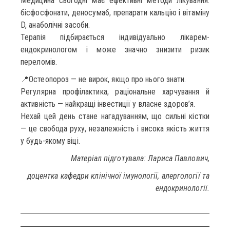
Медицина сьогодні має ефективні методи лікування:
бісфосфонати, деносумаб, препарати кальцію і вітаміну
D, анаболічні засоби.
Терапія підбирається індивідуально лікарем-
ендокринологом і може значно знизити ризик
переломів.
📍Остеопороз — не вирок, якщо про нього знати.
Регулярна профілактика, раціональне харчування й
активність — найкращі інвестиції у власне здоров’я.
Нехай цей день стане нагадуванням, що сильні кістки
— це свобода руху, незалежність і висока якість життя
у будь-якому віці.
Матеріал підготувала: Лариса Павлович,
доцентка кафедри клінічної імунології, алергології та
ендокринології.