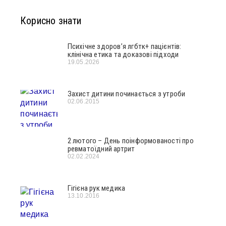
Корисно знати
Психічне здоров’я лгбтк+ пацієнтів:
клінічна етика та доказові підходи
19.05.2026
Захист дитини починається з утроби
02.06.2015
2 лютого – День поінформованості про
ревматоїдний артрит
02.02.2024
Гігієна рук медика
13.10.2016