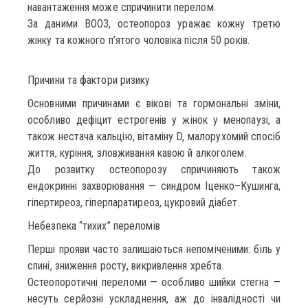
навантаження може спричинити перелом.
За даними ВООЗ, остеопороз уражає кожну третю
жінку та кожного п’ятого чоловіка після 50 років.
Причини та фактори ризику
Основними причинами є вікові та гормональні зміни,
особливо дефіцит естрогенів у жінок у менопаузі, а
також нестача кальцію, вітаміну D, малорухомий спосіб
життя, куріння, зловживання кавою й алкоголем.
До розвитку остеопорозу спричиняють також
ендокринні захворювання — синдром Іценко–Кушинга,
гіпертиреоз, гіперпаратиреоз, цукровий діабет.
Небезпека “тихих” переломів
Перші прояви часто залишаються непоміченими: біль у
спині, зниження росту, викривлення хребта.
Остеопоротичні переломи — особливо шийки стегна —
несуть серйозні ускладнення, аж до інвалідності чи