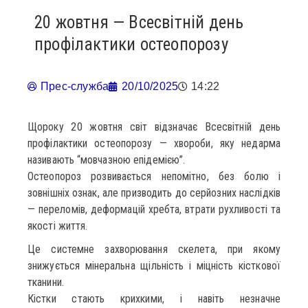
20 жовтня — Всесвітній день
профілактики остеопорозу
Прес-служба
20/10/2025
14:22
Щороку 20 жовтня світ відзначає Всесвітній день
профілактики остеопорозу — хвороби, яку недарма
називають “мовчазною епідемією”.
Остеопороз розвивається непомітно, без болю і
зовнішніх ознак, але призводить до серйозних наслідків
— переломів, деформацій хребта, втрати рухливості та
якості життя.
Це системне захворювання скелета, при якому
знижується мінеральна щільність і міцність кісткової
тканини.
Кістки стають крихкими, і навіть незначне