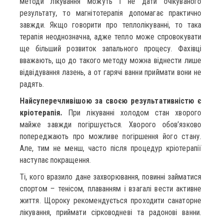
методи лікування можуть і не дати очікуваного
результату, то магнітотерапія допомагає практично
завжди. Якщо говорити про теплолікуванні, то така
терапія неоднозначна, адже тепло може спровокувати
ще більший розвиток запального процесу. Фахівці
вважають, що до такого методу можна віднести лише
відвідування лазень, а от гарячі ванни приймати вони не
радять.
Найсуперечливішою за своєю результативністю є
кріотерапія.
При лікуванні холодом стан хворого
майже завжди погіршується. Хворого обов’язково
попереджають про можливе погіршення його стану.
Але, тим не менш, часто після процедур кріотерапії
наступає покращення.
Ті, кого вразило дане захворювання, повинні займатися
спортом – тенісом, плаванням і взагалі вести активне
життя. Щороку рекомендується проходити санаторне
лікування, приймати сірководневі та радонові ванни.