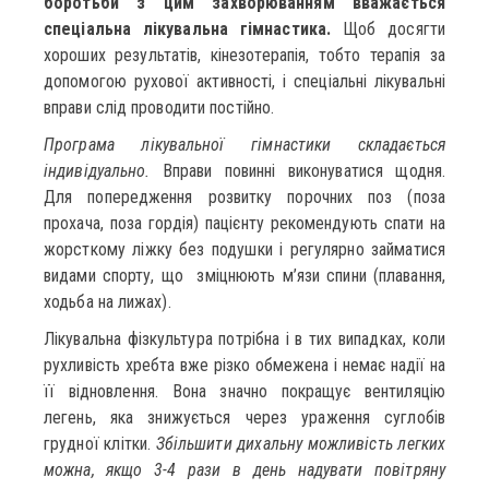
боротьби з цим захворюванням вважається
спеціальна лікувальна гімнастика.
Щоб досягти
хороших результатів, кінезотерапія, тобто терапія за
допомогою рухової активності, і спеціальні лікувальні
вправи слід проводити постійно.
Програма лікувальної гімнастики складається
індивідуально.
Вправи повинні виконуватися щодня.
Для попередження розвитку порочних поз (поза
прохача, поза гордія) пацієнту рекомендують спати на
жорсткому ліжку без подушки і регулярно займатися
видами спорту, що зміцнюють м’язи спини (плавання,
ходьба на лижах).
Лікувальна фізкультура потрібна і в тих випадках, коли
рухливість хребта вже різко обмежена і немає надії на
її відновлення. Вона значно покращує вентиляцію
легень, яка знижується через ураження суглобів
грудної клітки.
Збільшити дихальну можливість легких
можна, якщо 3-4 рази в день надувати повітряну