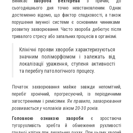
Виникає
хвороба Бехтєрева
з причин, до
сьогоднішнього дня точно невстановленим. Однак
достеменно відомо, що фактор спадковості, а також
порушення імунної системи є основними чинниками
розвитку захворювання. Часто хвороба дебютує після
тривалого стресу або запальних процесів в організмі.
Клінічні прояви хвороби характеризуються
значним поліморфізмом і залежать від
локалізації ураження, ступеня активності
та перебігу патологічного процесу.
Початок захворювання майже завжди непомітний,
перебіг хронічний, прогресуючий, із періодичними
загостреннями і ремісіями.
Як правило, захворювання
розвивається у чоловіків віком 20-30 років.
Головною ознакою хвороби
є зростаюча
тугорухливість хребта й обмеження рухливості
грудної клітки при дихальних рухах. При цьому хворий