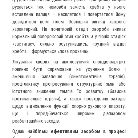
рухається так, немовби замість хребта у нього
вставлена палиця – нахилятися і повертатися йому
доводиться всім тілом. Зовнішній вигляд хворого
характерний. На початковій стадії хвороби зникає
нормальний поперековий згин хребта, а у пізніх стадіях
«застигає», сильно зсутулившись, грудний відділ
хребта – формується «поза прохача».
Лікування хворих на анкілозуючий спондилоартрит
повинно бути спрямоване на усунення болю і
зменшення запалення (симптоматична терапія),
профілактику прогресування структурних змін або
істотного зниження темпів їх розвитку (базисна
протизапальна терапія), а також проведення заходів
щодо відновлення функції опорно-рухового апарату,
що і передбачається широким діапазоном
реабілітаційних заходів.
Однак
найбільш ефективним засобом в процесі