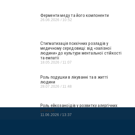
Ферменти меду та його компоненти
26.06.2026
10:52
Стигматизація психічних розладів у
медичному середовищі: від «залізної
людини» до культури ментальної стійкості
та емпатії
18.05.2026
11:07
Роль подушки в лікуванні та в житті
людини
28.07.2026
11:48
Роль ейкозаноїдів у розвитку алергічних
реакцій
11.06.2026
13:37