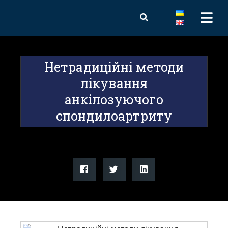
Нетрадиційні методи
лікування
анкілозуючого
спондилоартриту