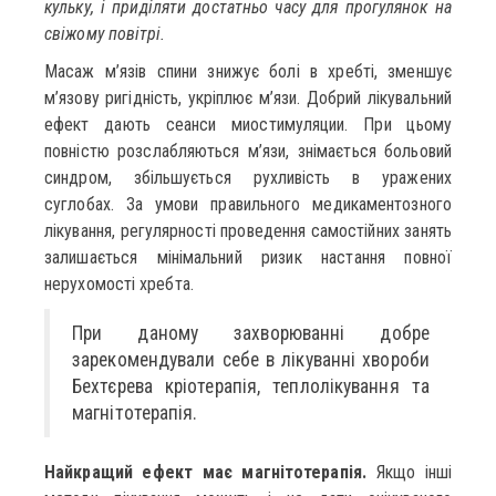
кульку, і приділяти достатньо часу для прогулянок на
свіжому повітрі.
Масаж м’язів спини знижує болі в хребті, зменшує
м’язову ригідність, укріплює м’язи. Добрий лікувальний
ефект дають сеанси миостимуляции. При цьому
повністю розслабляються м’язи, знімається больовий
синдром, збільшується рухливість в уражених
суглобах. За умови правильного медикаментозного
лікування, регулярності проведення самостійних занять
залишається мінімальний ризик настання повної
нерухомості хребта.
При даному захворюванні добре
зарекомендували себе в лікуванні хвороби
Бехтєрева кріотерапія, теплолікування та
магнітотерапія.
Найкращий ефект має магнітотерапія.
Якщо інші