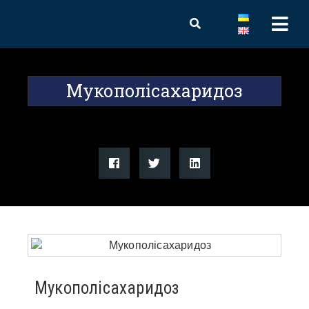
Мукополісахаридоз
Мукополісахаридоз