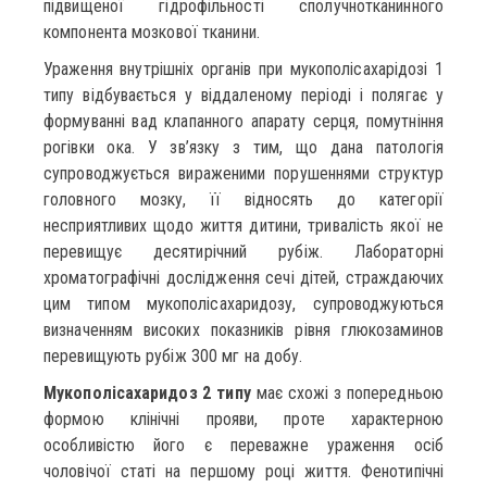
підвищеної гідрофільності сполучнотканинного
компонента мозкової тканини.
Ураження внутрішніх органів при мукополісахарідозі 1
типу відбувається у віддаленому періоді і полягає у
формуванні вад клапанного апарату серця, помутніння
рогівки ока. У зв’язку з тим, що дана патологія
супроводжується вираженими порушеннями структур
головного мозку, її відносять до категорії
несприятливих щодо життя дитини, тривалість якої не
перевищує десятирічний рубіж. Лабораторні
хроматографічні дослідження сечі дітей, страждаючих
цим типом мукополісахаридозу, супроводжуються
визначенням високих показників рівня глюкозаминов
перевищують рубіж 300 мг на добу.
Мукополісахаридоз 2 типу
має схожі з попередньою
формою клінічні прояви, проте характерною
особливістю його є переважне ураження осіб
чоловічої статі на першому році життя. Фенотипічні