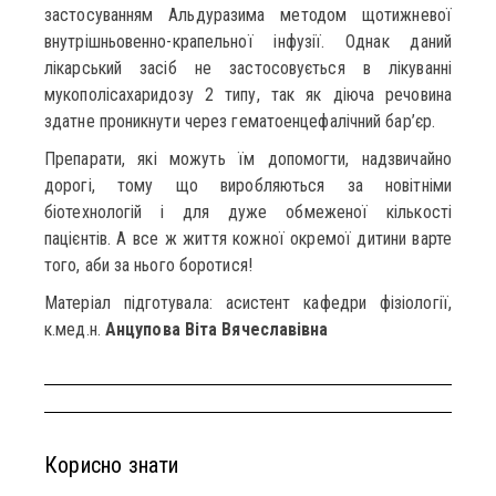
застосуванням Альдуразима методом щотижневої
внутрішньовенно-крапельної інфузії. Однак даний
лікарський засіб не застосовується в лікуванні
мукополісахаридозу 2 типу, так як діюча речовина
здатне проникнути через гематоенцефалічний бар’єр.
Препарати, які можуть їм допомогти, надзвичайно
дорогі, тому що виробляються за новітніми
біотехнологій і для дуже обмеженої кількості
пацієнтів. А все ж життя кожної окремої дитини варте
того, аби за нього боротися!
Матеріал підготувала: асистент кафедри фізіології,
к.мед.н.
Анцупова Віта Вячеславівна
Корисно знати