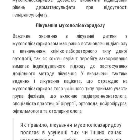
рівень дерматансульфата при відсутності
гепарансульфату.
Лікування мукополісахаридозу
Важливе значення в лікуванні дитини з
мукополісахаридозом має раннє встановлення діагнозу
з визначенням клініко-лабораторного типу даної
патології, так як кожен варіант перебігу захворювання
вимагає індивідуального підходу до застосування
доцільного методу лікування. У визначенні тактики
ведення і лікування пацієнта, що страждає на
мукополісахаридоз того чи іншого типу приймає участь
група фахівців, що включає педіатра-неонатолога,
спеціаліста пластичної хірургії, ортопеда, нейрохірурга,
офтальмолога та отоларинголога.
Як правило, лікування мукополісахаридозу
полягає в усуненні тих чи інших ознак
захворювання, тобто застосовується