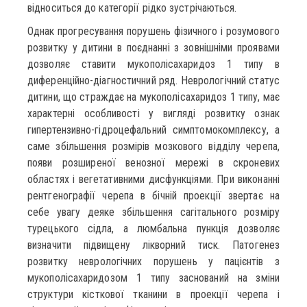
відноситься до категорії рідко зустрічаються.
Однак прогресування порушень фізичного і розумового
розвитку у дитини в поєднанні з зовнішніми проявами
дозволяє ставити мукополісахаридоз 1 типу в
диференційно-діагностичний ряд. Неврологічний статус
дитини, що страждає на мукополісахаридоз 1 типу, має
характерні особливості у вигляді розвитку ознак
гипертензивно-гідроцефальний симптомокомплексу, а
саме збільшення розмірів мозкового відділу черепа,
появи розширеної венозної мережі в скроневих
областях і вегетативними дисфункціями. При виконанні
рентгенографії черепа в бічній проекції звертає на
себе увагу деяке збільшення сагітального розміру
турецького сідла, а люмбальна пункція дозволяє
визначити підвищену лікворний тиск. Патогенез
розвитку неврологічних порушень у пацієнтів з
мукополісахаридозом 1 типу заснований на зміни
структури кісткової тканини в проекції черепа і