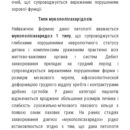
очей, що супроводжується вираженим порушенням
зорової функції.
Типи мукополісахарідозів
Найважчою формою даної патології вважається
мукополісахаридоз 1 типу
, що супроводжується
глибокими порушеннями неврологічного статусу
дитини і комплексним ураженням практично всіх
життєво-важливих органів і систем. Дебют
захворювання припадає на грудний період і
супроводжується вираженими порушеннями форми і
розмірів мозкового черепа, кіфосколіотіческой
деформацією грудного відділу хребта і контрактурами
дрібних суглобів. У даної категорії пацієнтів
відзначається вроджене збільшення розмірів печінки і
слабкість сухожильно-м’язового пахового кільця з
появою ознак пахових гриж. На ранніх стадіях
захворювання діагноз «мукополісахаридоз» рідко
встановлюється згідно з тим, що дана патологія