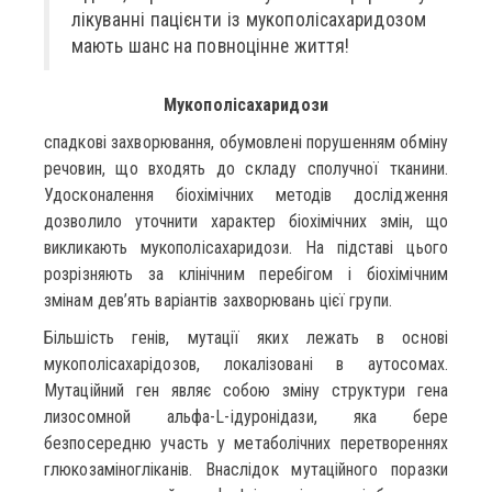
лікуванні пацієнти із мукополісахаридозом
мають шанс на повноцінне життя!
Мукополісахаридози
спадкові захворювання, обумовлені порушенням обміну
речовин, що входять до складу сполучної тканини.
Удосконалення біохімічних методів дослідження
дозволило уточнити характер біохімічних змін, що
викликають мукополісахаридози. На підставі цього
розрізняють за клінічним перебігом і біохімічним
змінам дев’ять варіантів захворювань цієї групи.
Більшість генів, мутації яких лежать в основі
мукополісахарідозов, локалізовані в аутосомах.
Мутаційний ген являє собою зміну структури гена
лизосомной альфа-L-ідуронідази, яка бере
безпосередню участь у метаболічних перетвореннях
глюкозаміногліканів. Внаслідок мутаційного поразки