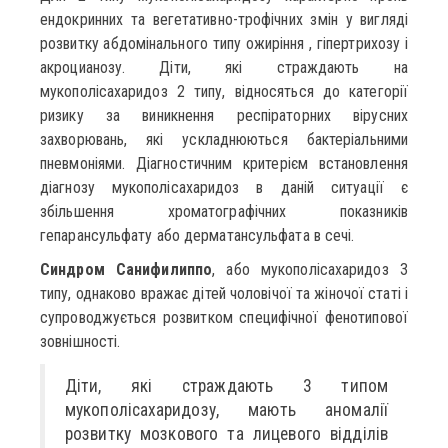
ендокринних та вегетативно-трофічних змін у вигляді
розвитку абдомінального типу ожиріння , гіпертрихозу і
акроцианозу. Діти, які страждають на
мукополісахаридоз 2 типу, відносяться до категорії
ризику за виникнення респіраторних вірусних
захворювань, які ускладнюються бактеріальними
пневмоніями. Діагностичним критерієм встановлення
діагнозу мукополісахаридоз в даній ситуації є
збільшення хроматографічних показників
гепарансульфату або дерматансульфата в сечі.
Синдром Санифилиппо
, або мукополісахаридоз 3
типу, однаково вражає дітей чоловічої та жіночої статі і
супроводжується розвитком специфічної фенотипової
зовнішності.
Діти, які страждають 3 типом
мукополісахаридозу, мають аномалії
розвитку мозкового та лицевого відділів