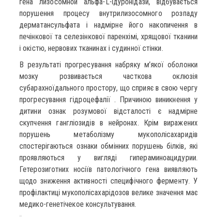
гена лизосомной альфа-L-ідуронідази, відбувається
порушення процесу внутрилизосомного розпаду
дерматансульфата і надмірне його накопичення в
печінкової та селезінкової паренхімі, хрящової тканини
і окістю, нервових тканинах і судинної стінки.
В результаті прогресування набряку м’якої оболонки
мозку розвивається часткова оклюзія
субарахноїдального простору, що сприяє в свою чергу
прогресування гідроцефалії . Причиною виникнення у
дитини ознак розумової відсталості є надмірне
скупчення гангліозидів в нейронах. Крім виражених
порушень метаболізму мукополісахаридів
спостерігаються ознаки обмінних порушень білків, які
проявляються у вигляді гипераминоацидурии.
Гетерозиготних носіїв патологічного гена виявляють
щодо зниження активності специфічного ферменту. У
профілактиці мукополісахарідозов велике значення має
медико-генетічекое консультування.