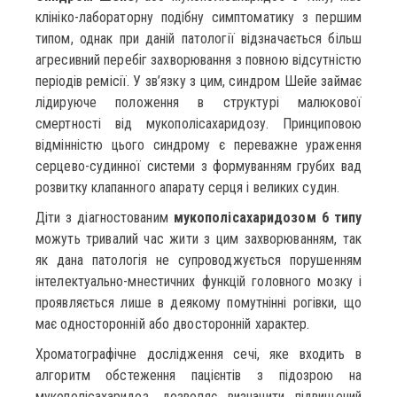
клініко-лабораторну подібну симптоматику з першим
типом, однак при даній патології відзначається більш
агресивний перебіг захворювання з повною відсутністю
періодів ремісії. У зв’язку з цим, синдром Шейе займає
лідируюче положення в структурі малюкової
смертності від мукополісахаридозу. Принциповою
відмінністю цього синдрому є переважне ураження
серцево-судинної системи з формуванням грубих вад
розвитку клапанного апарату серця і великих судин.
Діти з діагностованим
мукополісахаридозом 6 типу
можуть тривалий час жити з цим захворюванням, так
як дана патологія не супроводжується порушенням
інтелектуально-мнестичних функцій головного мозку і
проявляється лише в деякому помутнінні рогівки, що
має односторонній або двосторонній характер.
Хроматографічне дослідження сечі, яке входить в
алгоритм обстеження пацієнтів з підозрою на
мукополісахаридоз, дозволяє визначити підвищений