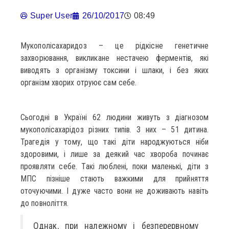
Super User
26/10/2017
08:49
Мукополісахаридоз – це рідкісне генетичне
захворювання, викликане нестачею ферментів, які
виводять з організму токсини і шлаки, і без яких
організм хворих отруює сам себе.
Сьогодні в Україні 62 людини живуть з діагнозом
мукополісахарідоз різних типів. З них – 51 дитина.
Трагедія у тому, що такі діти народжуються ніби
здоровими, і лише за деякий час хвороба починає
проявляти себе. Такі люблені, поки маленькі, діти з
МПС пізніше стають важкими для прийняття
оточуючими. І дуже часто вони не доживають навіть
до повноліття.
Однак, при належному і безперервному