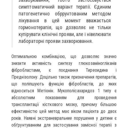
симптоматичний варіант терапії. Єдиним
патогенетично обррунтованим методом
лікування в цей момент вважається
гормонотерапія, що дозволяє не тільки
купірувати клінічні прояви, але і нівелювати
лабораторні прояви захворювання.
Оптимальною комбінацією, що дозволяє значно
знизити активність синтезу глюкозаміногліканів
фібробластами, є поєднання Тиреоидина і
Преднізолону. Доцільно також призначення препаратів,
що поліпшують функцію фібробластів, до яких
відноситься Метіонін. Мукополісахаридоз 1 типу є
абсолютним показанням для проведення
трансплантації кісткового мозку, причому більшою
ефективністю цей метод має віком пацієнта до двох
років. Наявні экстраневральние порушення у дитини є
обґрунтуванням для застосування замісної терапії з