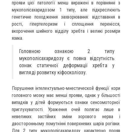
прояви цієї патології менш виражені в порівнянні з
мукополісахаридозом 1 типу, але підкреслюють
генетичне походження захворювання: відставання в
рості, гіпертелоризм і сплощення перенісся,
вкорочення шийного відділу хребта і великі розміри
язика.
Головною ознакою 2 типу
мукополісахаридозу є повна відсутність
ознак статичної деформації хребта у
вигляді розвитку кіфосколіозу.
Порушення інтелектуально-мнестической функції кори
головного мозку має менші прояви, однак у більшості
випадків у дітей формуються ознаки сенсомоторної
приглухуватості. Ураження очей полягає лише в
невеликих застійних зміни зорового нерва і
двосторонньому помутнінні поверхневих шарів рогівки.
Для 2 типу мукополісахаридозу характерно прояв