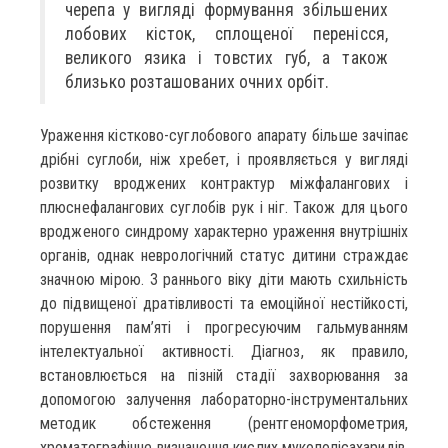
черепа у вигляді формування збільшених
лобових кісток, сплощеної перенісся,
великого язика і товстих губ, а також
близько розташованих очних орбіт.
Ураження кістково-суглобового апарату більше зачіпає
дрібні суглоби, ніж хребет, і проявляється у вигляді
розвитку вроджених контрактур міжфалангових і
плюснефалангових суглобів рук і ніг. Також для цього
вродженого синдрому характерно ураження внутрішніх
органів, однак неврологічний статус дитини страждає
значною мірою. З раннього віку діти мають схильність
до підвищеної дратівливості та емоційної нестійкості,
порушення пам’яті і прогресуючим гальмуванням
інтелектуальної активності. Діагноз, як правило,
встановлюється на пізній стадії захворювання за
допомогою залучення лабораторно-інструментальних
методик обстеження (рентгеноморфометрия,
хроматографічне визначення кислих мукополісахаридів,