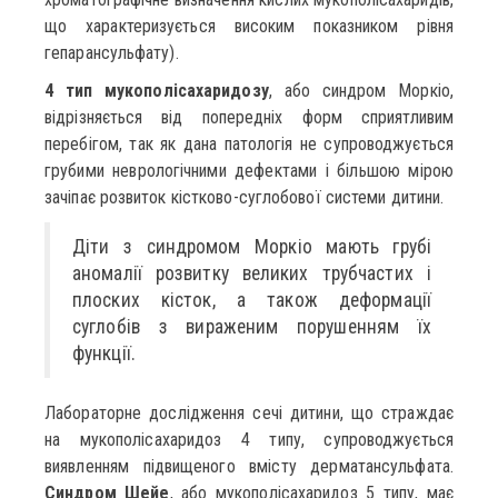
що характеризується високим показником рівня
гепарансульфату).
4 тип мукополісахаридозу
, або синдром Моркіо,
відрізняється від попередніх форм сприятливим
перебігом, так як дана патологія не супроводжується
грубими неврологічними дефектами і більшою мірою
зачіпає розвиток кістково-суглобової системи дитини.
Діти з синдромом Моркіо мають грубі
аномалії розвитку великих трубчастих і
плоских кісток, а також деформації
суглобів з вираженим порушенням їх
функції.
Лабораторне дослідження сечі дитини, що страждає
на мукополісахаридоз 4 типу, супроводжується
виявленням підвищеного вмісту дерматансульфата.
Синдром Шейе
, або мукополісахаридоз 5 типу, має