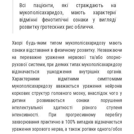
Всі пацієнти, які страждають на
мукополісахаридоз, мають характерні
відмінні фенотипічні ознаки у вигляді
розвитку гротескних рис обличчя.
Хворі будь-яким типом мукополісахаридозу мають
ознаки відставання в физичному розвитку. Незважаючи
на переважне ураження нервової та/або опорно-
рухової системи, при деяких типах мукополісахаридозу
відзначається ушкодження внутрішніх органів.
Характерними відмітними симптомами
мукополісахаридозу вважається ураження нейронів
коркових структур головного мозку, внаслідок чого у
дитини розвиваються ознаки порушення
інтелектуальної здатності різного ступеня
інтенсивності. При прогресивному перебігу
захворювання практично в 100% випадків відзначається
ураження зорового нерва, а також рогівки одного/обох