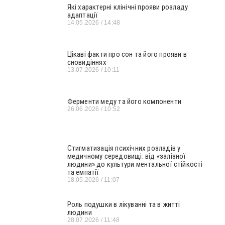
Які характерні клінічні прояви розладу
адаптації
14.05.2026
14:48
Цікаві факти про сон та його прояви в
сновидіннях
13.07.2026
10:11
Ферменти меду та його компоненти
26.06.2026
10:52
Стигматизація психічних розладів у
медичному середовищі: від «залізної
людини» до культури ментальної стійкості
та емпатії
18.05.2026
11:07
Роль подушки в лікуванні та в житті
людини
28.07.2026
11:48