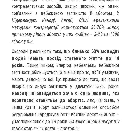
контрацептивних засобів, значно нижчий, ніж ризик,
пов’язаний з небажаною вагітністю й абортом.
У
Нідерландах, Канаді, Англії, США ефективними
методами контрацепції користуються 50-70% жінок,
при цьому рівень абортів у цих країнах – 3-20 на 1000
жінок у рік.
Сьогодні реальність така, що
близько 60% молодих
людей мають досвід статевого життя до 18
років.
Таким чином, «період небезпеки» небажаної
вагітності збільшується, а знання про те, як її уникнути,
мають далеко не всі. Це призвело до того, що зараз
лікарів не дивує вагітність у дівчаток 13-16 років.
Навряд чи знайдеться хоча б одна людина, яка
позитивно ставиться до абортів.
Але, на жаль, у
нашій країні аборт залишається основним способом
регулювання народжуваності. Кожний десятий аборт –
у молодих жінок до 19 років.
Близько 30-50% абортів у
жінок старше 19 років – повторні.