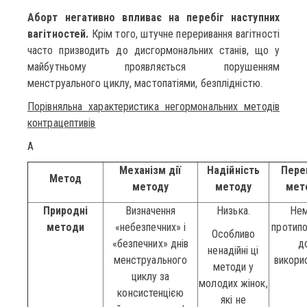
Аборт негативно впливає на перебіг наступних
вагітностей.
Крім того, штучне переривання вагітності
часто призводить до дисгормональних станів, що у
майбутньому проявляється порушенням
менструального циклу, мастопатіями, безплідністю.
Порівняльна характеристика негормональних методів
контрацептивів
A
Механізм дії
Надійність
Пере
Метод
методу
методу
мет
Природні
Визначення
Низька.
Не
методи
«небезпечних» і
протипо
Особливо
«безпечних» днів
д
ненадійні ці
менструального
викори
методи у
циклу за
молодих жінок,
консистенцією
які не