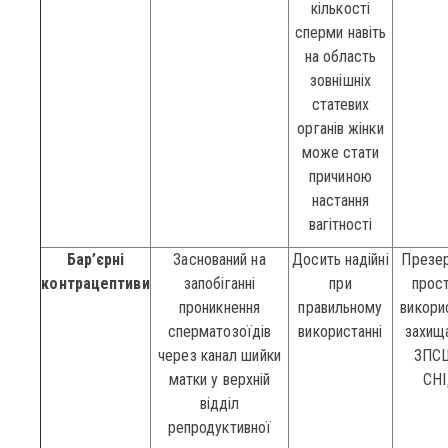
кількості
сперми навіть
на область
зовнішніх
статевих
органів жінки
може стати
причиною
настання
вагітності
Бар’єрні
Заснований на
Досить надійні
Презер
контрацептиви
запобіганні
при
прост
проникнення
правильному
викорис
сперматозоїдів
використанні
захища
через канал шийки
ЗПС
матки у верхній
СН
відділ
репродуктивної