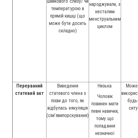
шийкового слизу/ чи
народжували, з
температурою в
несталим
прямій кишці (що
менструальним
може бути досить
циклом
складно)
Перерваний
Виведення
Низька.
Може
статевий акт
статевого члена з
викорис
Чоловік
піхви до того, як
будь-
повинен мати
відбулась еякуляція
ситу
певні навички,
(сім’явипорскування)
тому що
попадання
незначної