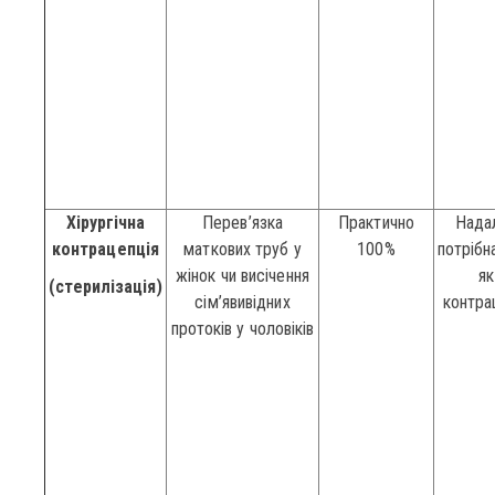
Хірургічна
Перев’язка
Практично
Надал
контрацепція
маткових труб у
100%
потрібн
жінок чи висічення
як
(стерилізація)
сім’явивідних
контра
протоків у чоловіків