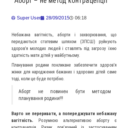
Аборт – не метод контрацепції
Super User
28/09/2015
06:18
Небажана вагітність, аборти і захворювання, що
передаються статевим шляхом (ЗПСШ) руйнують
здоров’я молодих людей і ставлять під загрозу їхню
здатність мати дітей у майбутньому.
Планування родини покликане забезпечити здоров’я
жінки для народження бажаних і здорових дітей саме
тоді, коли це буде потрібно.
Аборт не повинен бути методом
планування родини!!!
Варто не переривати, а попереджувати небажану
вагітність.
Розумною альтернативою аборту є
контрацепція. Ризик, пов’язаний із застосуванням