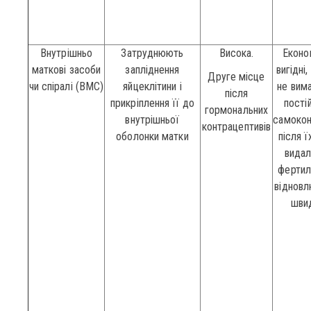
Внутрішньо
Затруднюють
Висока.
Еконо
маткові засоби
запліднення
вигідні,
Друге місце
чи спіралі (ВМС)
яйцеклітини і
не вим
після
прикріплення її до
пості
гормональних
внутрішньої
самокон
контрацептивів
оболонки матки
після ї
видал
фертил
відновл
шви