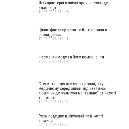
Які характерні клінічні прояви розладу
адаптації
14.05.2026
14:48
Цікаві факти про сон та його прояви в
сновидіннях
13.07.2026
10:11
Ферменти меду та його компоненти
26.06.2026
10:52
Стигматизація психічних розладів у
медичному середовищі: від «залізної
людини» до культури ментальної стійкості
та емпатії
18.05.2026
11:07
Роль подушки в лікуванні та в житті
людини
28.07.2026
11:48