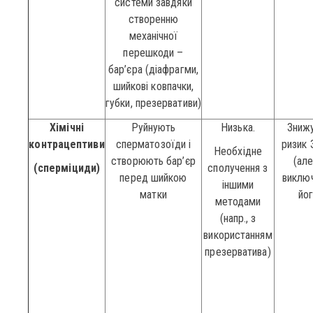
системи завдяки
створенню
механічної
перешкоди –
бар’єра (діафрагми,
шийкові ковпачки,
губки, презервативи)
Хімічні
Руйнують
Низька.
Зниж
контрацептиви
сперматозоїди і
ризик
Необхідне
створюють бар’єр
(але
(сперміциди)
сполучення з
перед шийкою
виклю
іншими
матки
йог
методами
(напр., з
використанням
презерватива)