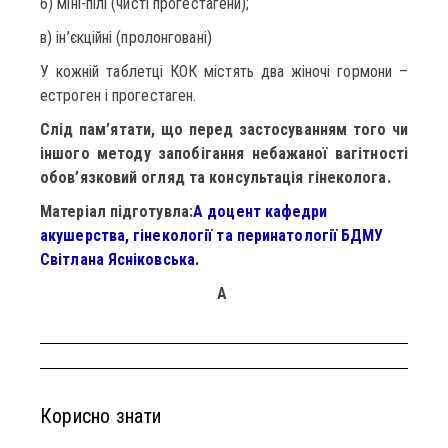
б) міні-пілі (чисті прогестагени);
в) ін’єкційні (пролонговані)
У кожній таблетці КОК містять два жіночі гормони –
естроген і прогестаген.
Слід пам’ятати, що перед застосуванням того чи
іншого методу запобігання небажаної вагітності
обов’язковий огляд та консультація гінеколога.
Матеріал підготувла:
A доцент кафедри
акушерства, гінекології та перинатології БДМУ
Світлана Ясніковська.
A
Корисно знати