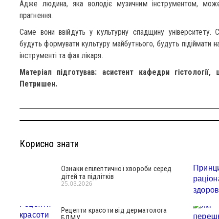
Адже людина, яка володіє музичним інструментом, може 
прагнення.
Саме вони ввійдуть у культурну спадщину університету.
будуть формувати культуру майбутнього, будуть підіймати н
інструменті та фах лікаря.
Матеріал підготував: асистент кафедри гістології, 
Петришен.
Корисно знати
Ознаки епілептичної хвороби серед
дітей та підлітків
25.03.2026
Рецепти красоти від дерматолога
БДМУ