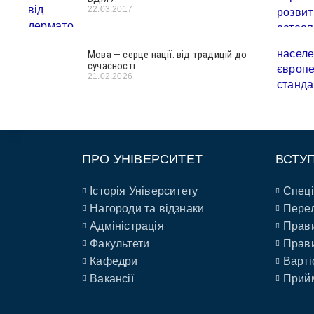
22.03.2017
Мова — серце нації: від традицій до
сучасності
21.02.2026
ПРО УНІВЕРСИТЕТ
ВСТУ
Історія Університету
Спеці
Нагороди та відзнаки
Перел
Адміністрація
Прави
Факультети
Прави
Кафедри
Варті
Вакансії
Прийм