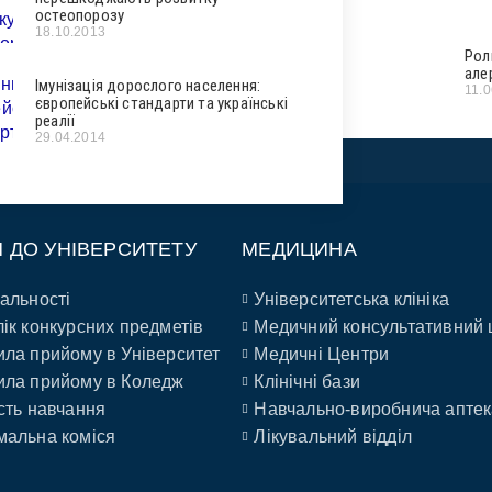
остеопорозу
18.10.2013
Рол
але
Імунізація дорослого населення:
11.
європейські стандарти та українські
реалії
29.04.2014
П ДО УНІВЕРСИТЕТУ
МЕДИЦИНА
альності
Університетська клініка
ік конкурсних предметів
Медичний консультативний 
ла прийому в Університет
Медичні Центри
ла прийому в Коледж
Клінічні бази
сть навчання
Навчально-виробнича аптек
альна коміся
Лікувальний відділ