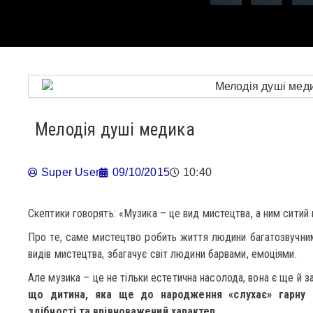
Мелодія душі медика
Super User
09/10/2015
10:40
Скептики говорять: «Музика – це вид мистецтва, а ним ситий
Про те, саме мистецтво робить життя людини багатозвучним 
видів мистецтва, збагачує світ людини барвами, емоціями.
Але музика – це не тільки естетична насолода, вона є ще й 
що дитина, яка ще до народження «слухає» гарну к
здібності та врівноважений характер.