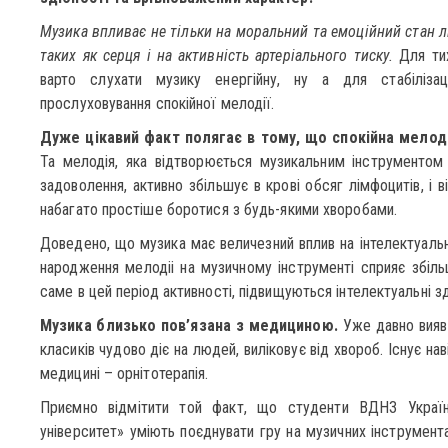
Музика впливає не тільки на моральний та емоційний стан лю
таких як серця і на активність артеріального тиску.
Для тих
варто слухати музику енергійну, ну а для стабілізац
прослуховування спокійної мелодії.
Дуже цікавий факт полягає в тому, що спокійна мелод
Та мелодія, яка відтворюється музикальним інструментом
задоволення, активно збільшує в крові обсяг лімфоцитів, і 
набагато простіше боротися з будь-якими хворобами.
Доведено, що музика має величезний вплив на інтелектуальн
народження мелодіі на музичному інструменті сприяє збіль
саме в цей період активності, підвищуються інтелектуальні зд
Музика близько пов’язана з медициною.
Уже давно вияви
класиків чудово діє на людей, виліковує від хвороб. Існує нав
медицині – орнітотерапія.
Приємно відмітити той факт, що студенти ВДНЗ Україн
університет» уміють поєднувати гру на музичних інструмент