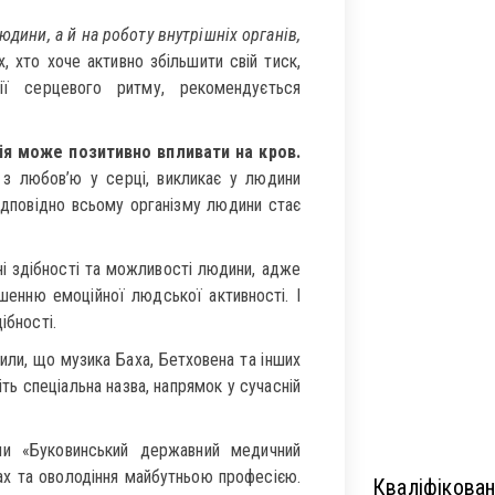
дини, а й на роботу внутрішніх органів,
, хто хоче активно збільшити свій тиск,
ії серцевого ритму, рекомендується
ія може позитивно впливати на кров.
 з любов’ю у серці, викликає у людини
відповідно всьому організму людини стає
і здібності та можливості людини, адже
шенню емоційної людської активності. І
ібності.
ли, що музика Баха, Бетховена та інших
іть спеціальна назва, напрямок у сучасній
и «Буковинський державний медичний
ах та оволодіння майбутньою професією.
Кваліфікован