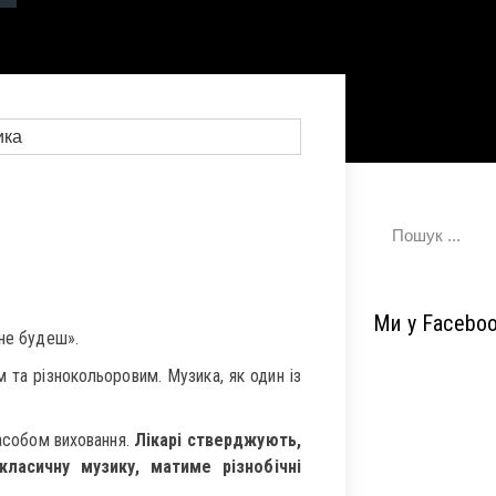
Ми у Facebo
 не будеш».
та різнокольоровим. Музика, як один із
засобом виховання.
Лікарі стверджують,
ласичну музику, матиме різнобічні