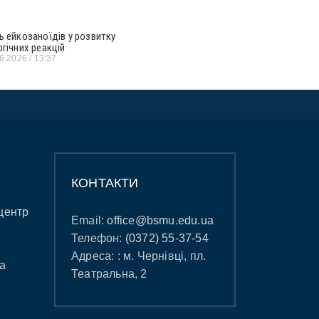
ь ейкозаноїдів у розвитку
ргічних реакцій
06.2026
13:37
КОНТАКТИ
центр
Email:
office@bsmu.edu.ua
Телефон:
(0372) 55-37-54
Адреса: : м. Чернівці, пл.
а
Театральна, 2