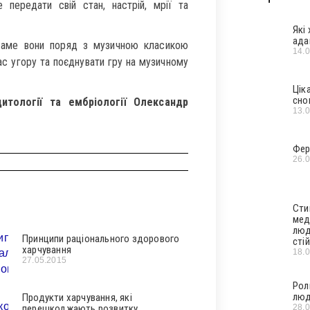
передати свій стан, настрій, мрії та
Які
ада
 Саме вони поряд з музичною класикою
14.
ас угору та поєднувати гру на музичному
Цік
сно
цитології та ембріології Олександр
13.
Фер
26.
Сти
мед
люд
Принципи раціонального здорового
стій
харчування
18.
27.05.2015
Рол
люд
Продукти харчування, які
перешкоджають розвитку
28.