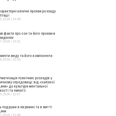
 характерні клінічні прояви розладу
птації
05.2026
14:48
аві факти про сон та його прояви в
видіннях
07.2026
10:11
менти меду та його компоненти
06.2026
10:52
гматизація психічних розладів у
ичному середовищі: від «залізної
ини» до культури ментальної
кості та емпатії
05.2026
11:07
ь подушки в лікуванні та в житті
ини
07.2026
11:48