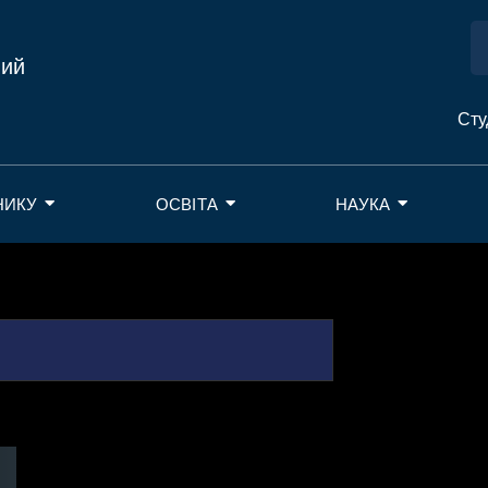
ний
Сту
НИКУ
ОСВІТА
НАУКА