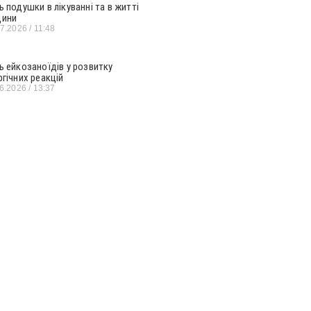
ь подушки в лікуванні та в житті
ини
07.2026
11:48
ь ейкозаноїдів у розвитку
ргічних реакцій
06.2026
13:37