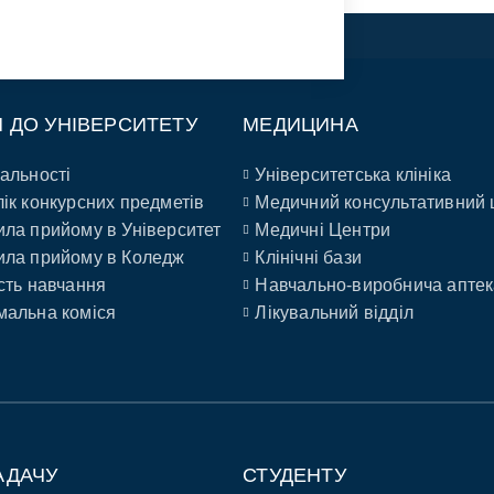
П ДО УНІВЕРСИТЕТУ
МЕДИЦИНА
альності
Університетська клініка
ік конкурсних предметів
Медичний консультативний 
ла прийому в Університет
Медичні Центри
ла прийому в Коледж
Клінічні бази
сть навчання
Навчально-виробнича аптек
альна коміся
Лікувальний відділ
АДАЧУ
СТУДЕНТУ