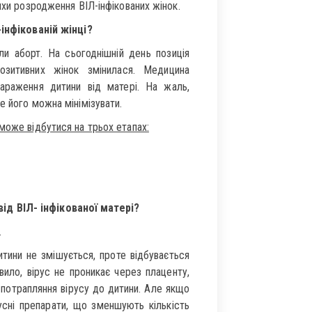
яхи розродження ВІЛ-інфікованих жінок.
інфікованій жінці?
али аборт. На сьогоднішній день позиція
озитивних жінок змінилася. Медицина
араження дитини від матері. На жаль,
е його можна мінімізувати.
може відбутися на трьох етапах:
д ВІЛ- інфікованої матері?
.
итини не змішується, проте відбувається
вило, вірус не проникає через плаценту,
ь потрапляння вірусу до дитини. Але якщо
русні препарати, що зменшують кількість