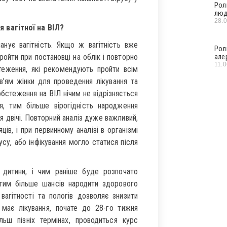
Рол
люд
28.
 вагітної на ВІЛ?
анує вагітність. Якщо ж вагітність вже
Рол
ройти при постановці на облік і повторно
але
11.
стеження, які рекомендують пройти всім
в’ям жінки для проведення лікування та
бстеження на ВІЛ нічим не відрізняється
ня, тим більше вірогідність народження
 двічі. Повторний аналіз дуже важливий,
ів, і при первинному аналізі в організмі
усу, або інфікування могло статися після
 дитини, і чим раніше буде розпочато
, тим більше шансів народити здорового
вагітності та пологів дозволяє знизити
х має лікування, почате до 28-го тижня
льш пізніх термінах, проводиться курс