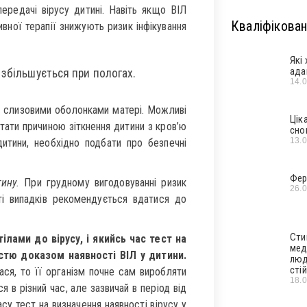
 передачі вірусу дитині. Навіть якщо ВІЛ
Кваліфікован
сивної терапії знижують ризик інфікування
Які
ада
 збільшується при пологах.
14.
і слизовими оболонками матері. Можливі
Цік
стати причиною зіткнення дитини з кров’ю
сно
13.
итини, необхідно подбати про безпечні
Фер
ину.
При грудному вигодовуванні ризик
26.
ті випадків рекомендується вдатися до
Сти
ілами до вірусу, і якийсь час тест на
мед
істю доказом наявності ВІЛ у дитини.
люд
стій
ася, то її організм почне сам виробляти
18.
я в різний час, але зазвичай в період від
асу тест на визначення наявності вірусу у