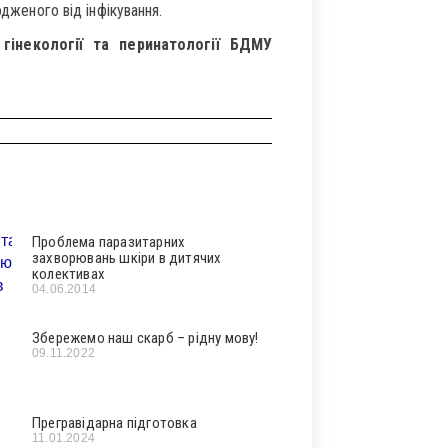
одженого від інфікування.
гінекології та перинатології БДМУ
Проблема паразитарних
захворювань шкіри в дитячих
колективах
04.06.2014
Збережемо наш скарб – рідну мову!
09.11.2022
Прегравідарна підготовка
11.01.2024