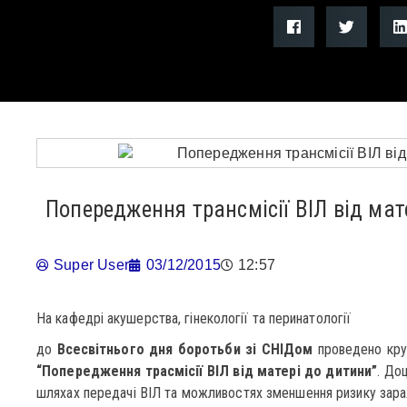
Попередження трансмісії ВІЛ від мат
Super User
03/12/2015
12:57
На кафедрі акушерства, гінекології та перинатології
до
Всесвітнього дня боротьби зі СНІДом
проведено круг
“Попередження трасмісії ВІЛ від матері до дитини”
. До
шляхах передачі ВІЛ та можливостях зменшення ризику зараже