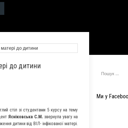
ері до дитини
Ми у Facebo
лий стіл зі студентами 5 курсу на тему
цент
Ясніковська С.М.
звернула увагу на
ння дитини від ВІЛ- інфікованої матері.