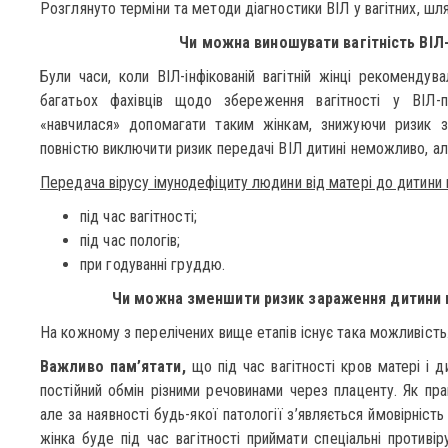
Розглянуто терміни та методи діагностики ВІЛ у вагітних, шл
Чи можна виношувати вагітність ВІЛ-
Були часи, коли ВІЛ-інфікованій вагітній жінці рекомендув
багатьох фахівців щодо збереження вагітності у ВІЛ-п
«навчилася» допомагати таким жінкам, знижуючи ризик з
повністю виключити ризик передачі ВІЛ дитині неможливо, ал
Передача вірусу імунодефіциту людини від матері до дитини 
під час вагітності;
під час пологів;
при годуванні груддю.
Чи можна зменшити ризик зараження дитини ві
На кожному з перелічених вище етапів існує така можливість
Важливо пам’ятати,
що під час вагітності кров матері і д
постійний обмін різними речовинами через плаценту. Як пра
але за наявності будь-якої патології з’являється ймовірніст
жінка буде під час вагітності приймати спеціальні противі