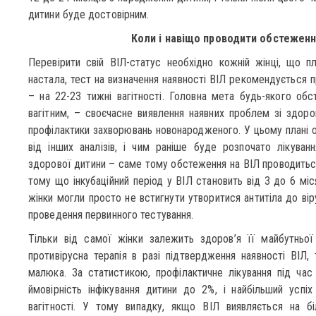
дитини буде достовірним.
Коли і навіщо проводити обстеження
Перевірити свій ВІЛ-статус необхідно кожній жінці, що пл
настала, тест на визначення наявності ВІЛ рекомендується п
– на 22-23 тижні вагітності. Головна мета будь-якого об
вагітним, – своєчасне виявлення наявних проблем зі здоро
профілактики захворювань новонародженого. У цьому плані о
від інших аналізів, і чим раніше буде розпочато лікуван
здорової дитини – саме тому обстеження на ВІЛ проводиться
тому що інкубаційний період у ВІЛ становить від 3 до 6 місяц
жінки могли просто не встигнути утворитися антитіла до вір
проведення первинного тестування.
Тільки від самої жінки залежить здоров’я її майбутньої
противірусна терапія в разі підтвердження наявності ВІЛ
малюка. За статистикою, профілактичне лікування під час 
ймовірність інфікування дитини до 2%, і найбільший успі
вагітності. У тому випадку, якщо ВІЛ виявляється на бі