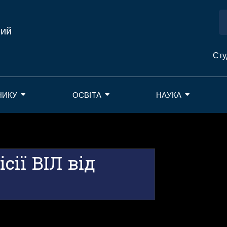
ний
Сту
НИКУ
ОСВІТА
НАУКА
ії ВІЛ від