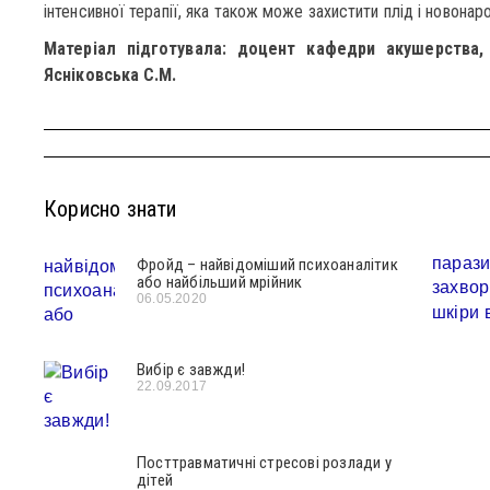
інтенсивної терапії, яка також може захистити плід і новонар
Матеріал підготувала: доцент кафедри акушерства, 
Ясніковська С.М.
Корисно знати
Фройд – найвідоміший психоаналітик
або найбільший мрійник
06.05.2020
Вибір є завжди!
22.09.2017
Посттравматичні стресові розлади у
дітей