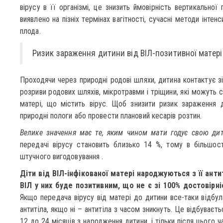
вірусу в її організмі, це знизить ймовірність вертикальної
виявлено на пізніх термінах вагітності, сучасні методи інтен
плода.
Ризик зараження дитини від ВІЛ-позитивної матері
Проходячи через природні родові шляхи, дитина контактує з
розриви родових шляхів, мікротравми і тріщини, які можуть 
матері, що містить вірус. Щоб знизити ризик зараження д
природні пологи або провести плановий кесарів розтин.
Велике значення має те, яким чином мати годує свою дит
передачі вірусу становить близько 14 %, тому в більшос
штучного вигодовування .
Діти від ВІЛ-інфікованої матері народжуються з її антит
ВІЛ у них буде позитивним, що не є зі 100% достовірн
Якщо передача вірусу від матері до дитини все-таки відбул
антитіла, якщо ні – антитіла з часом зникнуть. Це відбуваєтьс
12 до 24 місяців з народження дитини, і тільки після цього ч