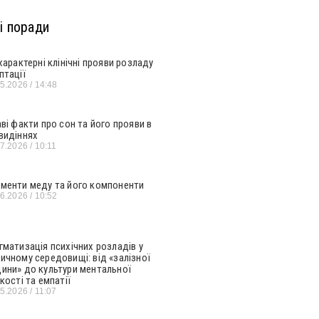
і поради
 характерні клінічні прояви розладу
птації
05.2026
14:48
аві факти про сон та його прояви в
видіннях
07.2026
10:11
менти меду та його компоненти
06.2026
10:52
гматизація психічних розладів у
ичному середовищі: від «залізної
ини» до культури ментальної
кості та емпатії
05.2026
11:07