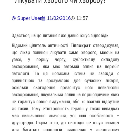
Лікувати хворого чи хворобу?
Super User
11/02/2016
11:57
Здається, на це питання вже давно існує відповідь.
Відомий цілитель античності
Гіппократ
стверджував,
що лікар повинен лікувати саме хворого, маючи на
увазі, у першу чергу, суб’єктивну складову
захворювання, яка має вагомий вплив на перебіг
патології. Та ця неписана істина не завжди є
прийнятною та зрозумілою для сучасних лікарів,
оскільки сьогодення презентує нові невиліковні
захворювання, лікувальний вплив на першопричини яких
не гарантує повне видужання, або ж взагалі відсутній
як такий. Тому етіотропність терапії у таких випадках
має визначальне значення, усі інші особливості –
другорядні. Окрім того, до сьогодні не існує панацеї
для багатьох нозологій, виявлених у двадцятому