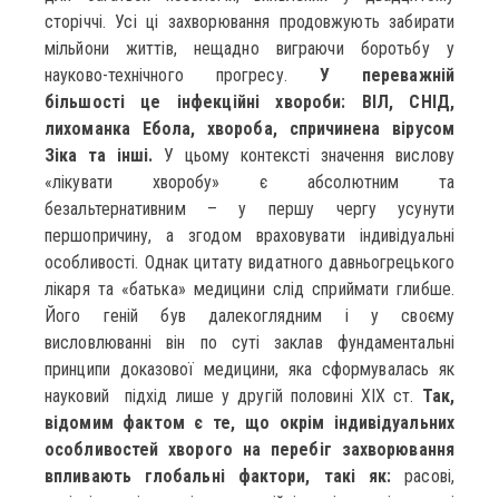
сторіччі. Усі ці захворювання продовжують забирати
мільйони життів, нещадно виграючи боротьбу у
науково-технічного прогресу.
У переважній
більшості це інфекційні хвороби: ВІЛ, СНІД,
лихоманка Ебола, хвороба, спричинена вірусом
Зіка та інші.
У цьому контексті значення вислову
«лікувати хворобу» є абсолютним та
безальтернативним – у першу чергу усунути
першопричину, а згодом враховувати індивідуальні
особливості. Однак цитату видатного давньогрецького
лікаря та «батька» медицини слід сприймати глибше.
Його геній був далекоглядним і у своєму
висловлюванні він по суті заклав фундаментальні
принципи доказової медицини, яка сформувалась як
науковий підхід лише у другій половині XIX ст.
Так,
відомим фактом є те, що окрім індивідуальних
особливостей хворого на перебіг захворювання
впливають глобальні фактори, такі як:
расові,