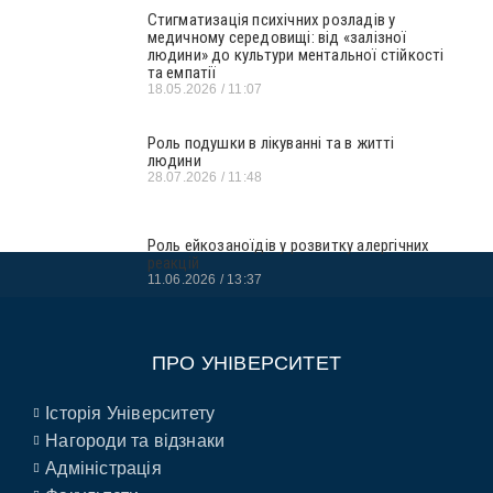
Стигматизація психічних розладів у
медичному середовищі: від «залізної
людини» до культури ментальної стійкості
та емпатії
18.05.2026
11:07
Роль подушки в лікуванні та в житті
людини
28.07.2026
11:48
Роль ейкозаноїдів у розвитку алергічних
реакцій
11.06.2026
13:37
ПРО УНІВЕРСИТЕТ
Історія Університету
Нагороди та відзнаки
Адміністрація