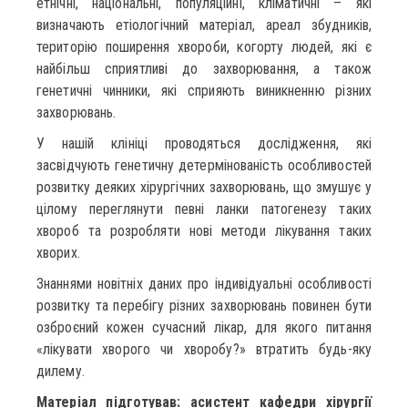
етнічні, національні, популяційні, кліматичні – які
визначають етіологічний матеріал, ареал збудників,
територію поширення хвороби, когорту людей, які є
найбільш сприятливі до захворювання, а також
генетичні чинники, які сприяють виникненню різних
захворювань.
У нашій клініці проводяться дослідження, які
засвідчують генетичну детермінованість особливостей
розвитку деяких хірургічних захворювань, що змушує у
цілому переглянути певні ланки патогенезу таких
хвороб та розробляти нові методи лікування таких
хворих.
Знаннями новітніх даних про індивідуальні особливості
розвитку та перебігу різних захворювань повинен бути
озброєний кожен сучасний лікар, для якого питання
«лікувати хворого чи хворобу?» втратить будь-яку
дилему.
Матеріал підготував: асистент кафедри хірургії