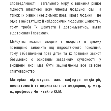
справедливості і загального миру є визнання рівної
гідності, властивої всім членам людської сім’ї, а
також їх рівних і невід’ємних прав. Права людини – це
одна з найсвятіших й найдорожчих людських цінностей,
тому треба їх шанувати і дотримуватись, вміти
відстоювати і поважати.
Майбутнє кожної людини і людства в цілому
потенційно залежить від підростаючого покоління,
тому забезпечення прав дітей та їх правовий захист
безумовно є основним завданням сучасності, у
вирішенні якої має бути зацікавленим все світове
співтовариство.
Матеріал підготував: зав. кафедри педіатрії,
неонатології та перинатальної медицини, д. мед.
н., професор Нечитайло Ю.М.