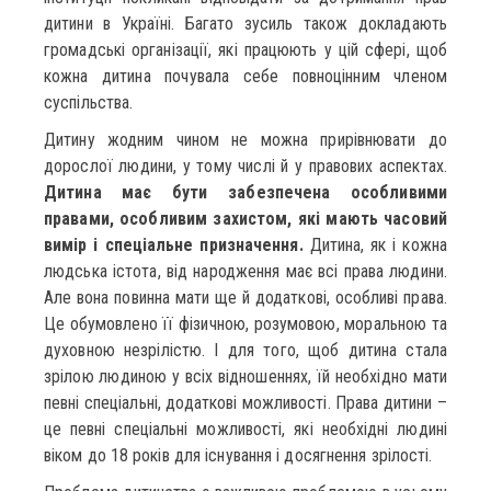
дитини в Україні. Багато зусиль також докладають
громадські організації, які працюють у цій сфері, щоб
кожна дитина почувала себе повноцінним членом
суспільства.
Дитину жодним чином не можна прирівнювати до
дорослої людини, у тому числі й у правових аспектах.
Дитина має бути забезпечена особливими
правами, особливим захистом, які мають часовий
вимір і спеціальне призначення.
Дитина, як і кожна
людська істота, від народження має всі права людини.
Але вона повинна мати ще й додаткові, особливі права.
Це обумовлено її фізичною, розумовою, моральною та
духовною незрілістю. І для того, щоб дитина стала
зрілою людиною у всіх відношеннях, їй необхідно мати
певні спеціальні, додаткові можливості. Права дитини –
це певні спеціальні можливості, які необхідні людині
віком до 18 років для існування і досягнення зрілості.