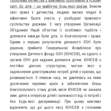
Проблема дитинства є важливою проблемою в усьому
світі, бо діти – це майбутнє будь-якої країни.
Знаючи
свої права з дитинства, людина зможе плідно й
ефективно брати участь у розбудові правового
суспільства держави. З часу утворення Організації
Об’єднаних Націй об’єктом її особливої турботи і
допомоги завжди були діти, їх благополуччя і права.
Одним з перших результатів діяльності ООН було
рішення, прийняте Генеральною Асамблеєю про
утворення Дитячого фонду ООН (ЮНІСЕФ), як одного з
органів ООН для надання допомоги дітям. ЮНІСЕФ є
постійно діючою структурою, метою якої є
задоволення довготривалих потреб дітей у країнах, що
розвиваються. З плином часу, не дивлячись на певні
досягнення окремих країн в забезпеченні більш
благополучного стану дітей, місія ЮНІСЕФ не зазнала
змін: діяти в інтересах дітей і залежності від їх потреб і
без будь-якої дискримінації. При цьому важливо
відзначити, що до цього часу ЮНІСЕФ є головним