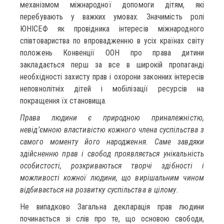
механізмом міжнародної допомоги дітям, які
перебувають у важких умовах. Значимість ролі
ЮНІСЕФ як провідника інтересів міжнародного
співтовариства по впровадженню в усіх країнах світу
положень Конвенції ООН про права дитини
закладається перш за все в широкій пропаганді
необхідності захисту прав і охорони законних інтересів
неповнолітніх дітей і мобілізації ресурсів на
покращення їх становища.
Права людини є природною приналежністю,
невід’ємною властивістю кожного члена суспільства з
самого моменту його народження. Саме завдяки
здійсненню прав і свобод проявляється унікальність
особистості, розкриваються творчі здібності і
можливості кожної людини, що вирішальним чином
відбивається на розвитку суспільства в цілому.
Не випадково Загальна декларація прав людини
починається зі слів про те, що основою свободи,