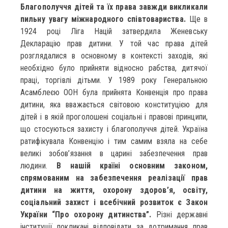
Благополуччя дітей та їх права завжди викликали
пильну увагу міжнародного співтовариства.
Ще в
1924 році Ліга Націй затвердила Женевську
Декларацію прав дитини. У той час права дітей
розглядалися в основному в контексті заходів, які
необхідно було прийняти відносно рабства, дитячої
праці, торгівлі дітьми. У 1989 року Генеральною
Асамблеєю ООН була прийнята Конвенція про права
дитини, яка вважається світовою конституцією для
дітей і в якій проголошені соціальні і правові принципи,
що стосуються захисту і благополуччя дітей. Україна
ратифікувала Конвенцію і тим самим взяла на себе
великі зобов’язання в царині забезпечення прав
людини.
В нашій країні основним законом,
спрямованим на забезпечення реалізації прав
дитини на життя, охорону здоров’я, освіту,
соціальний захист і всебічний розвиток є Закон
України “Про охорону дитинства”.
Різні державні
інституції покликані відповідати за дотримання прав