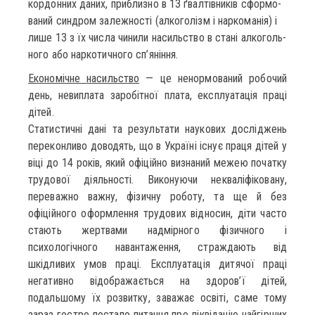
кор­дон­них да­ни­х, при­близ­но в 13 ґвалтівників сфор­мо­
ва­ний син­дром залежності (алкоголізм і наркоманія) і
ли­ше 13 з їх чис­ла чи­ни­ли на­сильст­во в стані ал­ко­голь­
но­го або нар­ко­тич­но­го сп’яніння.
Економічне насильство
— це ненормований робочий
день, невиплата заробітної плата, експлуатація праці
дітей.
Статистичні дані та результати наукових досліджень
переконливо доводять, що в Україні існує праця дітей у
віці до 14 років, який офіційно визнаний межею початку
трудової діяльності. Виконуючи некваліфіковану,
переважно важну, фізичну роботу, та ще й без
офіційного оформлення трудових відносин, діти часто
стають жертвами надмірного фізичного і
психологічного навантаження, страждають від
шкідливих умов праці. Експлуатація дитячої праці
негативно відображається на здоров’ї дітей,
подальшому їх розвитку, заважає освіті, саме тому
зараз гостро постало питання про ліквідацію найгірших