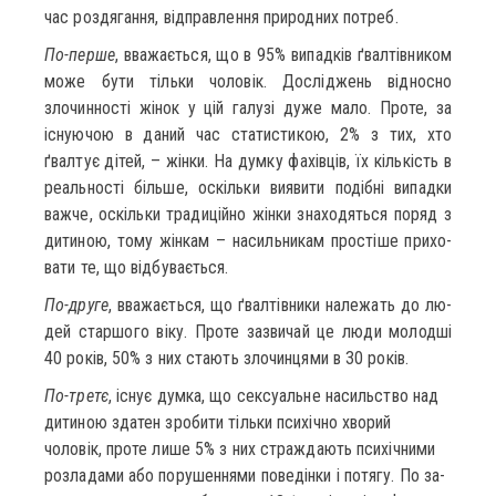
час роздягання, відправлення природних потреб.
По-пер­ше
, вважається, що в 95% випадків ґвалтівником
мо­же бу­ти тільки чоловік. Досліджень відносно
злочинності жінок у цій галузі ду­же ма­ло. Про­те, за
існуючою в да­ний час ста­тис­ти­кою, 2% з тих, хто
ґвалтує дітей, – жінки. На дум­ку фахівців, їх кількість в
реальності більше, оскільки ви­я­ви­ти подібні ви­пад­ки
важ­че, оскільки традиційно жінки зна­хо­дять­ся по­ряд з
ди­ти­ною, то­му жінкам – на­силь­ни­кам простіше при­хо­
ва­ти те, що відбувається.
По-дру­ге
, вважається, що ґвалтівники на­ле­жать до лю­
дей стар­шо­го віку. Про­те за­зви­чай це лю­ди молодші
40 років, 50% з них ста­ють зло­чин­ця­ми в 30 років.
По-третє
, існує дум­ка, що сек­су­аль­не на­сильст­во над
ди­ти­ною зда­тен зро­би­ти тільки психічно хво­рий
чоловік, про­те ли­ше 5% з них страж­да­ють психічними
роз­ла­да­ми або по­ру­шен­ня­ми поведінки і по­тя­гу. По за­