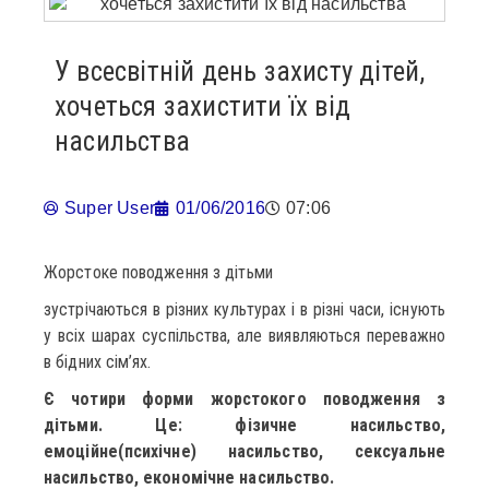
У всесвітній день захисту дітей,
хочеться захистити їх від
насильства
Super User
01/06/2016
07:06
Жорстоке поводження з дітьми
зустрічаються в різних куль­ту­рах і в різні ча­си, існують
у всіх ша­рах суспільства, але ви­яв­ля­ють­ся пе­ре­важ­но
в бідних сім’ях.
Є чотири форми жорстокого поводження з
дітьми. Це: фізичне насильство,
емоційне(психічне) насильство, сексуальне
насильство, економічне насильство.