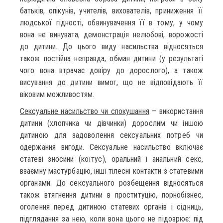
батьків, опікунів, учителів, вихователів, приниження її
людської гідності, обвинувачення її в тому, у чому
вона не винувата, демонстрація нелюбові, ворожості
до дитини. До цього виду насильства відносяться
також постійна неправда, обман дитини (у результаті
чого вона втрачає довіру до дорослого), а також
висування до дитини вимог, що не відповідають її
віковим можливостям.
Сексуальне насильство чи спокушання
– використання
дитини (хлопчика чи дівчинки) дорослим чи іншою
дитиною для задоволення сексуальних потреб чи
одержання вигоди. Сексуальне насильство включає
статеві зносини (коїтус), оральний і анальний секс,
взаємну мастурбацію, інші тілесні контакти з статевими
органами. До сексуального розбещення відносяться
також втягнення дитини в проституцію, порнобізнес,
оголення перед дитиною статевих органів і сідниць,
підглядання за нею, коли вона цього не підозрює: під