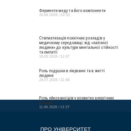
Ферменти меду та його компоненти
26.06.2026
10:52
Стигматизація психічних розладів у
медичному середовищі: від «залізної
людини» до культури ментальної стійкості
та емпатії
18.05.2026
11:07
Роль подушки в лікуванні та в житті
людини
28.07.2026
11:48
Роль ейкозаноїдів у розвитку алергічних
реакцій
11.06.2026
13:37
ПРО УНІВЕРСИТЕТ