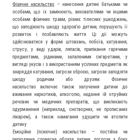
Фізичне насильство
– нанесення дитині батьками чи
особами, що їх замінюють, вихователями чи іншими
особами фізичних травм, різних тілесних ушкоджень,
що заподіюють шкоду здоров’ю дитини, порушують її
розвиток і позбавляють життя. Ці дії можуть
здійснюватися у формі штовхань, побоїв, катування,
струсу, у виді ударів, ляпасів, припікання гарячими
предметами, рідинами, запаленими сигаретами, у
вигляді укусів і з використанням усіляких предметів як
знаряддя катування, загрози зброєю, загрози заподіяти
шкоду родичам або друзям. Фізичне
насильство включає також залучення дитини до
вживання наркотиків, алкоголю, надання їй отруйних
речовин чи медичних препаратів, що викликають
одурманення (наприклад, снотворних, не прописаних
лікарем), а також намагання удушити чи втопити
дитину.
Емоційне (психічне) насильство – постійна чи
періодична словесна образа дитини, погрози з боку