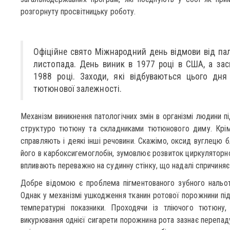
розгорнуту просвітницьку роботу.
Офіційне свято Міжнародний день відмови від пал
листопада. День виник в 1977 році в США, а за
1988 році. Заходи, які відбуваються цього дн
тютюнової залежності.
Механізм виникнення патологічних змін в організмі людини п
структуро тютюну та складниками тютюнового диму. Крім 
справляють і деякі інші речовини. Скажімо, оксид вуглецю 
його в карбоксигемоглобін, зумовлює розвиток циркуляторно
впливають переважно на судинну стінку, що надалі спричиняє
Добре відомою є проблема пігментованого зубного нальоту
Однак у механізмі ушкодження тканин ротової порожнини під
температурні показники. Проходячи із тліючого тютюн
викурювання однієї сигарети порожнина рота зазнає перепаду