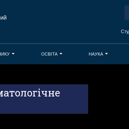
ний
Сту
НИКУ
ОСВІТА
НАУКА
матологічне