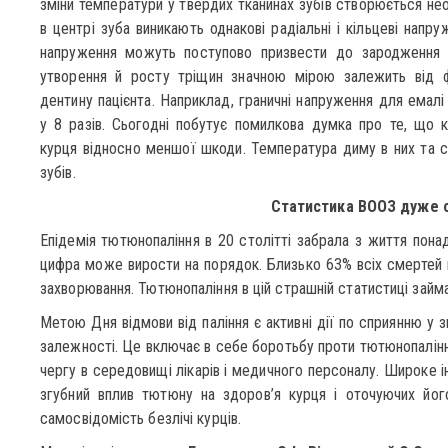
зміни температури у твердих тканинах зубів створюється не
в центрі зуба виникають однакові радіальні і кільцеві напру
напруження можуть поступово призвести до зародження й 
утворення й росту тріщин значною мірою залежить від фі
дентину пацієнта. Наприклад, граничні напруження для емалі
у 8 разів. Сьогодні побутує помилкова думка про те, що к
курця відносно меншої шкоди. Температура диму в них та с
зубів.
Статистика ВООЗ дуже 
Епідемія тютюнопаління в 20 столітті забрала з життя понад
цифра може вирости на порядок. Близько 63% всіх смертей н
захворювання. Тютюнопаління в цій страшній статистиці займа
Метою Дня відмови від паління є активні дії по сприянню у
залежності. Це включає в себе боротьбу проти тютюнопаління
чергу в середовищі лікарів і медичного персоналу. Широке і
згубний вплив тютюну на здоров’я курця і оточуючих йог
самосвідомість безлічі курців.