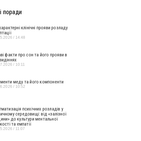
і поради
 характерні клінічні прояви розладу
птації
05.2026
14:48
аві факти про сон та його прояви в
видіннях
07.2026
10:11
менти меду та його компоненти
06.2026
10:52
гматизація психічних розладів у
ичному середовищі: від «залізної
ини» до культури ментальної
кості та емпатії
05.2026
11:07