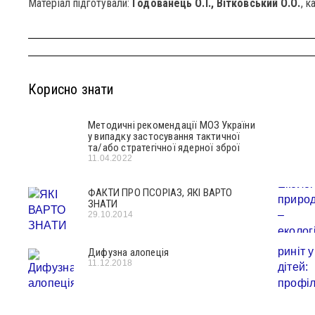
Матеріал підготували:
Годованець О.І., Вітковський О.О.
, 
Корисно знати
Методичні рекомендації МОЗ України
у випадку застосування тактичної
та/або стратегічної ядерної зброї
11.04.2022
ФАКТИ ПРО ПСОРІАЗ, ЯКІ ВАРТО
ЗНАТИ
29.10.2014
Дифузна алопеція
11.12.2018