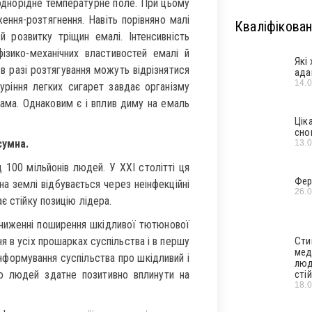
однорідне температурне поле. При цьому
ження-розтягнення. Навіть порівняно малі
Кваліфікован
розвитку тріщин емалі. Інтенсивність
зико-механічних властивостей емалі й
Які
 в разі розтягування можуть відрізнятися
ада
14.
уріння легких сигарет завдає організму
ама. Однаковим є і вплив диму на емаль
Цік
сно
сумна.
13.
 100 мільйонів людей. У XXI столітті ця
Фер
а землі відбувається через неінфекційні
26.
є стійку позицію лідера.
 зниженні поширення шкідливої тютюнової
 в усіх прошарках суспільства і в першу
Сти
мед
нформування суспільства про шкідливий і
люд
о людей здатне позитивно вплинути на
стій
18.