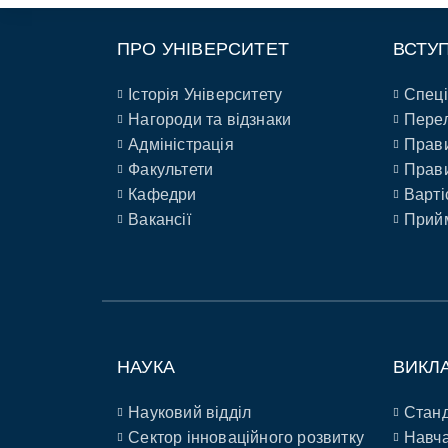
ПРО УНІВЕРСИТЕТ
ВСТУ
Історія Університету
Спеці
Нагороди та відзнаки
Перел
Адміністрація
Прави
Факультети
Прави
Кафедри
Варті
Вакансії
Прийм
НАУКА
ВИКЛ
Науковий відділ
Станд
Сектор інноваційного розвитку
Навча