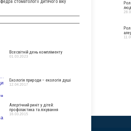
кафедра стоматології дитячого віку
Рол
люд
28.
Рол
але
11.
Всесвітній день компліменту
01.03.2023
Екологія природи – екологія душі
12.04.2017
Алергічний риніт у дітей:
профілактика та лікування
16.03.2015