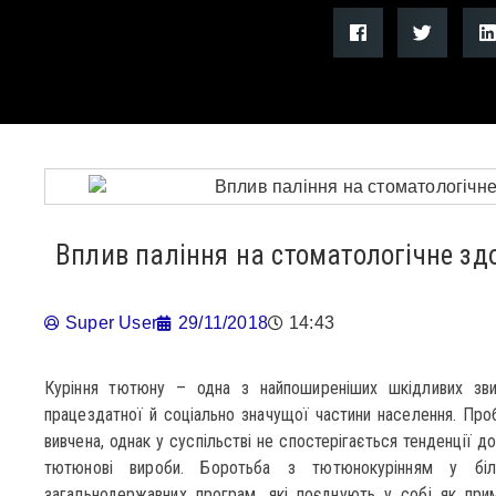
Вплив паління на стоматологічне зд
Super User
29/11/2018
14:43
Куріння тютюну – одна з найпоширеніших шкідливих зв
працездатної й соціально значущої частини населення. Проб
вивчена, однак у суспільстві не спостерігається тенденції 
тютюнові вироби. Боротьба з тютюнокурінням у біл
загальнодержавних програм, які поєднують у собі як прим