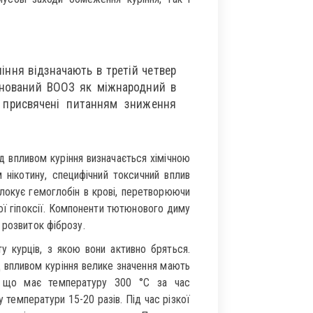
іння відзначають в третій четвер
снований ВООЗ як міжнародний в
я присвячені питанням зниження
ід впливом куріння визначається хімічною
нікотину, специфічний токсичний вплив
блокує гемоглобін в крові, перетворюючи
ї гіпоксії. Компоненти тютюнового диму
 розвиток фіброзу.
 курців, з якою вони активно бряться.
 впливом куріння велике значення мають
у, що має температуру 300 °С за час
 температури 15-20 разів. Під час різкої