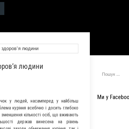
оров’я людини
Ми у Facebo
ичок у людей, насамперед у найбільш
лема куріння всебічно і досить глибоко
до зменшення кількості осіб, що вживають
ьшості держав винесена на рівень
усові заходи обмеження куріння, так і