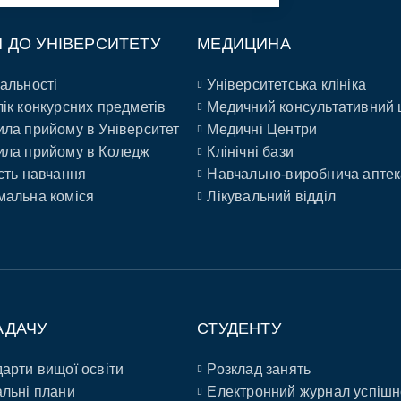
П ДО УНІВЕРСИТЕТУ
МЕДИЦИНА
альності
Університетська клініка
ік конкурсних предметів
Медичний консультативний 
ла прийому в Університет
Медичні Центри
ла прийому в Коледж
Клінічні бази
сть навчання
Навчально-виробнича аптек
альна коміся
Лікувальний відділ
АДАЧУ
СТУДЕНТУ
арти вищої освіти
Розклад занять
льні плани
Електронний журнал успішн