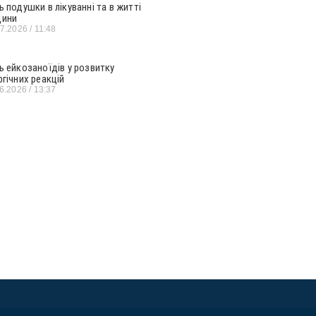
ь подушки в лікуванні та в житті
ини
07.2026
11:48
ь ейкозаноїдів у розвитку
ргічних реакцій
06.2026
13:37