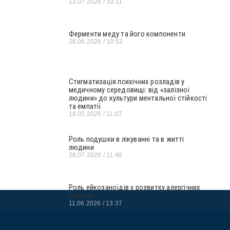
13.07.2026
10:11
Ферменти меду та його компоненти
26.06.2026
10:52
Стигматизація психічних розладів у
медичному середовищі: від «залізної
людини» до культури ментальної стійкості
та емпатії
18.05.2026
11:07
Роль подушки в лікуванні та в житті
людини
28.07.2026
11:48
Роль ейкозаноїдів у розвитку алергічних
реакцій
11.06.2026
13:37