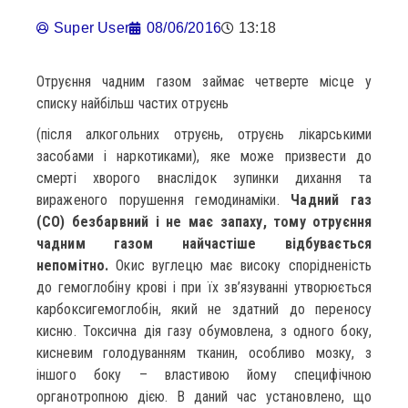
Super User
08/06/2016
13:18
Отруєння чадним газом займає четверте місце у
списку найбільш частих отруєнь
(після алкогольних отруєнь, отруєнь лікарськими
засобами і наркотиками), яке може призвести до
смерті хворого внаслідок зупинки дихання та
вираженого порушення гемодинаміки.
Чадний газ
(СО) безбарвний і не має запаху, тому отруєння
чадним газом найчастіше відбувається
непомітно.
Окис вуглецю має високу спорідненість
до гемоглобіну крові і при їх зв’язуванні утворюється
карбоксигемоглобін, який не здатний до переносу
кисню. Токсична дія газу обумовлена, з одного боку,
кисневим голодуванням тканин, особливо мозку, з
іншого боку – властивою йому специфічною
органотропною дією. В даний час установлено, що