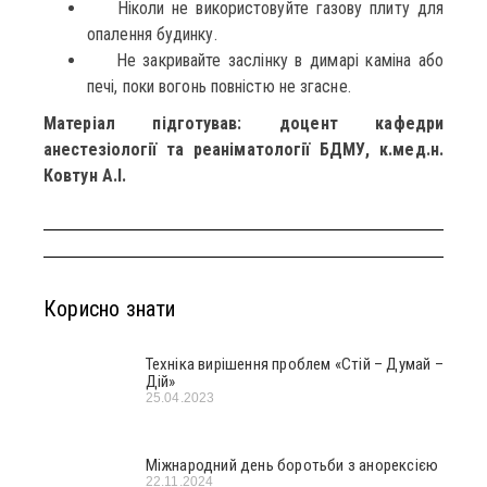
Ніколи не використовуйте газову плиту для
опалення будинку.
Не закривайте заслінку в димарі каміна або
печі, поки вогонь повністю не згасне.
Матеріал підготував: доцент кафедри
анестезіології та реаніматології БДМУ, к.мед.н.
Ковтун А.І.
Корисно знати
Техніка вирішення проблем «Стій – Думай –
Дій»
25.04.2023
Міжнародний день боротьби з анорексією
22.11.2024