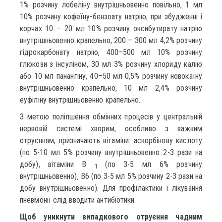
1% розчину лобеліну внутрішньовенно повільно, 1 мл
10% розчину кофеїну-бензоату натрію, при збудженні і
корчах 10 – 20 мл 10% розчину оксибутирату натрію
внутрішньовенно крапельно, 200 – 300 мл 4,2% розчину
гідрокарбонату натрію, 400–500 мл 10% розчину
глюкози з інсуліном, 30 мл 3% розчину хлориду калію
або 10 мл панангіну, 40–50 мл 0,5% розчину новокаїну
внутрішньовенно крапельно, 10 мл 2,4% розчину
еуфіліну внутрішньовенно крапельно.
З метою поліпшення обмінних процесів у центральній
нервовій системі хворим, особливо з важким
отруєнням, призначають вітаміни: аскорбінову кислоту
(по 5-10 мл 5% розчину внутрішньовенно 2-3 рази на
добу), вітаміни В
(по 3-5 мл 6% розчину
1
внутрішньовенно), В6 (по 3-5 мл 5% розчину 2-3 рази на
добу внутрішньовенно). Для профілактики і лікування
пневмонії слід вводити антибіотики.
Щоб уникнути випадкового отруєння чадним