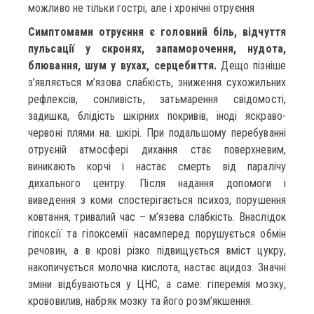
можливо не тільки гострі, але і хронічні отруєння
Симптомами отруєння є головний біль, відчуття
пульсації у скронях, запаморочення, нудота,
блювання, шум у вухах, серцебиття.
Дещо пізніше
з’являється м’язова слабкість, зниження сухожильних
рефлексів, сонливість, затьмарення свідомості,
задишка, блідість шкірних покривів, іноді яскраво-
червоні плями на. шкірі. При подальшому перебуванні
отруєній атмосфері дихання стає поверхневим,
виникають корчі і настає смерть від паралічу
дихального центру. Після надання допомоги і
виведення з коми спостерігається психоз, порушення
ковтання, тривалий час – м’язева слабкість. Внаслідок
гіпоксії та гіпоксемії насамперед порушується обмін
речовин, а в крові різко підвищується вміст цукру,
накопичується молочна кислота, настає ацидоз. Значні
зміни відбуваються у ЦНС, а саме: гіперемія мозку,
крововилив, набряк мозку та його розм’якшення.