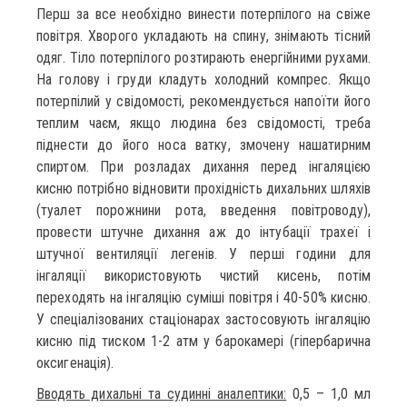
Перш за все необхідно винести потерпілого на свіже
повітря. Хворого укладають на спину, знімають тісний
одяг. Тіло потерпілого розтирають енергійними рухами.
На голову і груди кладуть холодний компрес. Якщо
потерпілий у свідомості, рекомендується напоїти його
теплим чаєм, якщо людина без свідомості, треба
піднести до його носа ватку, змочену нашатирним
спиртом. При розладах дихання перед інгаляцією
кисню потрібно відновити прохідність дихальних шляхів
(туалет порожнини рота, введення повітроводу),
провести штучне дихання аж до інтубації трахеї і
штучної вентиляції легенів. У перші години для
інгаляції використовують чистий кисень, потім
переходять на інгаляцію суміші повітря і 40-50% кисню.
У спеціалізованих стаціонарах застосовують інгаляцію
кисню під тиском 1-2 атм у барокамері (гіпербарична
оксигенація).
Вводять дихальні та судинні аналептики:
0,5 – 1,0 мл