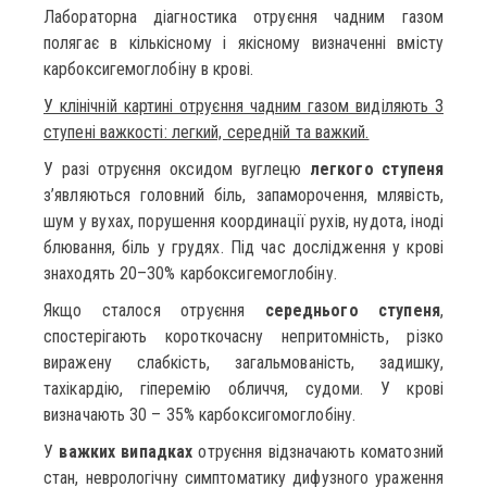
Лабораторна діагностика отруєння чадним газом
полягає в кількісному і якісному визначенні вмісту
карбоксигемоглобіну в крові.
У клінічній картині отруєння чадним газом виділяють 3
ступені важкості: легкий, середній та важкий.
У разі отруєння оксидом вуглецю
легкого ступеня
з’являються головний біль, запаморочення, млявість,
шум у вухах, порушення координації рухів, нудота, іноді
блювання, біль у грудях. Під час дослідження у крові
знаходять 20–30% карбоксигемоглобіну.
Якщо сталося отруєння
середнього ступеня
,
спостерігають короткочасну непритомність, різко
виражену слабкість, загальмованість, задишку,
тахікардію, гіперемію обличчя, судоми. У крові
визначають 30 – 35% карбоксигомоглобіну.
У
важких випадках
отруєння відзначають коматозний
стан, неврологічну симптоматику дифузного ураження