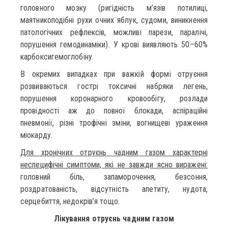
головного мозку (ригідність м’язів потилиці,
маятникоподібні рухи очних яблук, судоми, виникнення
патологічних рефлексів, можливі парези, паралічі,
порушення гемодинаміки). У крові виявляють 50–60%
карбоксигемоглобіну.
В окремих випадках при важкій формі отруєння
розвиваються гострі токсичні набряки легень,
порушення коронарного кровообігу, розлади
провідності аж до повної блокади, аспіраційні
пневмонії, різні трофічні зміни, вогнищеві ураження
міокарду.
Для хронічних отруєнь чадним газом характерні
неспецифічні симптоми, які не завжди ясно виражені:
головний біль, запаморочення, безсоння,
роздратованість, відсутність апетиту, нудота,
серцебиття, недокрів’я тощо.
Лікування отруєнь чадним газом