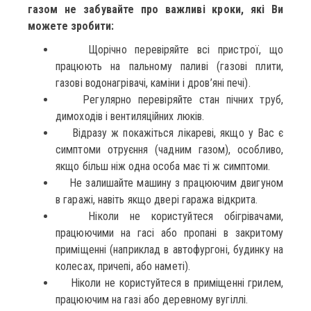
газом не забувайте про важливі кроки, які Ви
можете зробити:
Щорічно перевіряйте всі пристрої, що
працюють на пальному паливі (газові плити,
газові водонагрівачі, каміни і дров’яні печі).
Регулярно перевіряйте стан пічних труб,
димоходів і вентиляційних люків.
Відразу ж покажіться лікареві, якщо у Вас є
симптоми отруєння (чадним газом), особливо,
якщо більш ніж одна особа має ті ж симптоми.
Не залишайте машину з працюючим двигуном
в гаражі, навіть якщо двері гаража відкрита.
Ніколи не користуйтеся обігрівачами,
працюючими на гасі або пропані в закритому
приміщенні (наприклад в автофургоні, будинку на
колесах, причепі, або наметі).
Ніколи не користуйтеся в приміщенні грилем,
працюючим на газі або деревному вугіллі.