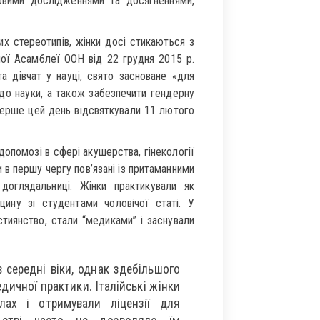
уковими дослідженнями та досягненнями,
их стереотипів, жінки досі стикаються з
ної Асамблеї ООН від 22 грудня 2015 р.
 дівчат у науці, свято засноване «для
 до науки, а також забезпечити гендерну
Уперше цей день відсвяткували 11 лютого
допомозі в сфері акушерства, гінекології
и в першу чергу пов’язані із притаманними
доглядальниці. Жінки практикували як
цину зі студентами чоловічої статі. У
стиянство, стали “медиками” і заснували
середні віки, однак здебільшого
дичної практики. Італійські жінки
ах і отримували ліцензії для