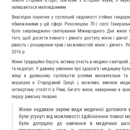
Жіночі сторінки історії, пов’язані з історією науки, з на
залишаються маловідомими.
Внаслідок існуючих у суспільній свідомості стійких гендерн
обмеженнями у цій сфері. Резолюцією 70-ї сесії Генераль
було запроваджено святкування Міжнародного Дня жінок та
того, щоб досягти повного і рівного доступу жінок і дівчат
рівність і розширення прав і можливостей жінок і дівчат». 
2016 р.
Жінки традиційно беруть активну участь в медико-санітарній 
та педіатрії. У давнину уявлення про здоров’я і медицину бул
жінці в древньому суспільстві ролями виховательки та 
акушерки в Стародавній Греції і, можливо, вивчали меди
четвертому столітті в Римі, багато жінок, навернених в хри
першу римську лікарню.
Жінки надавали окремі види медичної допомоги в 
були усунуті від можливості здійсненння повної ме
були допущені до навчання в медичних школ