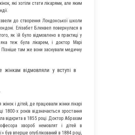
нок, які хотіли стати лікарями, але яким
ндії.
извели до створення Лондонської школи
ондоні. Елізабет Блеквел повернулася в
того, як їй було відмовлено в практиці у
, яка теж була лікарем, і доктор Марі
. Пізніше там же вони заснували медичну
е жінкам відмовляли у вступі в
жінок і дітей, де працювали жінки лікарі
ці 1800-х років відзначається зростання
ла відкрита в 1855 році. Доктор Абрахам
рофесора хвороб немовлят і дітей в
ї» був вперше опублікований в 1884 році,