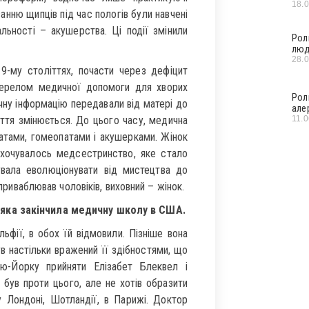
18.
анню щипців під час пологів були навчені
льності – акушерства. Ці події змінили
Рол
люд
28.
9-му століттях, почасти через дефіцит
жерелом медичної допомоги для хворих
Рол
дичну інформацію передавали від матері до
але
11.
ття змінюється. До цього часу, медична
атами, гомеопатами і акушерками. Жінок
охочувалось медсестринство, яке стало
вала еволюціонувати від мистецтва до
 приваблював чоловіків, виховний – жінок.
 яка закінчила медичну школу в США.
фії, в обох їй відмовили. Пізніше вона
ув настільки вражений її здібностями, що
-Йорку прийняти Елізабет Блеквел і
був проти цього, але не хотів образити
у Лондоні, Шотландії, в Парижі. Доктор