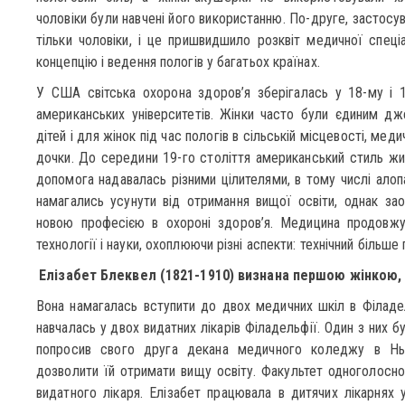
чоловіки були навчені його використанню. По-друге, застосув
тільки чоловіки, і це пришвидшило розквіт медичної спеціа
концепцію і ведення пологів у багатьох країнах.
У США світська охорона здоров’я зберігалась у 18-му і 1
американських університетів. Жінки часто були єдиним д
дітей і для жінок під час пологів в сільській місцевості, ме
дочки. До середини 19-го століття американський стиль жи
допомога надавалась різними цілителями, в тому числі алоп
намагались усунути від отримання вищої освіти, однак за
новою професією в охороні здоров’я. Медицина продовжу
технології і науки, охоплюючи різні аспекти: технічний більше
Елізабет Блеквел (1821-1910) визнана першою жінкою,
Вона намагалась вступити до двох медичних шкіл в Філадель
навчалась у двох видатних лікарів Філадельфії. Один з них б
попросив свого друга декана медичного коледжу в Нью
дозволити їй отримати вищу освіту. Факультет одноголосно 
видатного лікаря. Елізабет працювала в дитячих лікарнях 