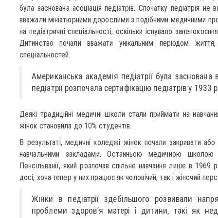
була заснована асоціація педіатрів. Спочатку педіатрія не
вважали мініатюрними дорослими з подібними медичними проб
на педіатричні спеціальності, оскільки існувало занепокоєнн
Дитинство почали вважати унікальним періодом життя, 
спеціальностей.
Американська академія педіатрії була заснована 
педіатрії розпочала сертифікацію педіатрів у 1933 р
Деякі традиційні медичні школи стали приймати на навчання
жінок становила до 10% студентів.
В результаті, медичні коледжі жінок почали закривати аб
навчальними закладами. Останньою медичною школою
Пенсільванії, який розпочав спільне навчання лише в 1969 р
досі, хоча тепер у них працює як чоловічий, так і жіночий перс
Жінки в педіатрії здебільшого розвивали напр
проблеми здоров’я матері і дитини, такі як не