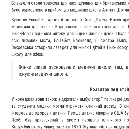
Блеквелл стала зразком для наслідування для британських жі
було відмовлено в прийомі до медичних шкіл в Англії і Шотла
Зусилля Елізабет Гаррет Андерсон і Софії Джекс-Блейк пр
медицини для жінок і Королівського вільного госпіталю в Л
Нью-Йорк і відкрила аптеку для бідних жінок і дітей. Після 
всіх лікарнях міста, Елізабет Блеквелл, її сестра Емілі
Закревська створили лазарет для жінок і дітей в Нью-Йорку
школу для жінок.
Жінки лікарі засновували медичні школи там, д
існуючі медичні школи.
Розвиток педіатрії
У коледжах вони також відкривали амбулаторії та лікарні для 
та студенти медики могли отримати клінічний досвід. В кін
інтересу до здоров’я дитини. Перша дитяча лікарня в США бу
Якобі був призначений в якості першого клінічного п
Колумбійському університеті в 1870. Журнал «Архіви педіатрі