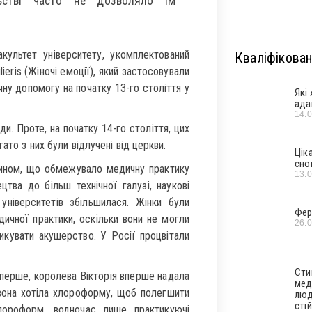
ьстві часто не дозволяло їм
культет університету, укомплектований
Кваліфікован
eris (Жіночі емоції), який застосовували
чну допомогу на початку 13-го століття у
Які
ада
14.
и. Проте, на початку 14-го століття, цих
ато з них були відлучені від церкви.
Цік
сно
чином, що обмежувало медичну практику
13.
тва до більш технічної галузі, наукові
університетів збільшилася. Жінки були
Фер
дичної практики, оскільки вони не могли
26.
тикувати акушерство. У Росії процвітали
Сти
о-перше, королева Вікторія вперше надала
мед
 вона хотіла хлороформу, щоб полегшити
люд
стій
хлороформ, водночас лише практикуючі