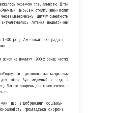
 вважалась окремою спеціальністю. Дітей
лемами. На рубежі століть, виник попит
я через материнську і дитячу смертність.
актуалізувались питання педіатричних
в 1930 році, Американська рада з
оці.
 жінок на початку 1900-х років; частка
о об’єднувати з довколишніми медичними
 для жінок був медичний коледж в
оці. Багато лікарень для жінок існують і
онал.
ямки, що відображали соціальні
доношеність, громадська охорона