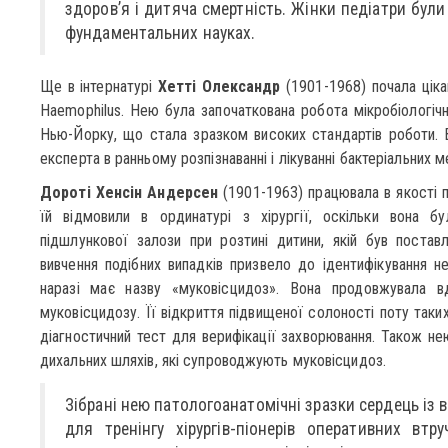
здоров’я і дитяча смертність. Жінки педіатри бул
фундаментальних науках.
Ще в інтернатурі
Хетті Олександр
(1901-1968) почала ціка
Haemophilus. Нею була започаткована робота мікробіологічн
Нью-Йорку, що стала зразком високих стандартів роботи. 
експерта в ранньому розпізнаванні і лікуванні бактеріальних мен
Дороті Хенсін Андерсен
(1901-1963) працювала в якості п
їй відмовили в ординатурі з хірургії, оскільки вона 
підшлункової залози при розтині дитини, якій був постав
вивчення подібних випадків призвело до ідентифікування н
наразі має назву «муковісцидоз». Вона продовжувала вд
муковісцидозу. Її відкриття підвищеної солоності поту таки
діагностичний тест для верифікації захворювання. Також не
дихальних шляхів, які супроводжують муковісцидоз.
Зібрані нею патологоанатомічні зразки сердець із
для тренінгу хірургів-піонерів оперативних втр