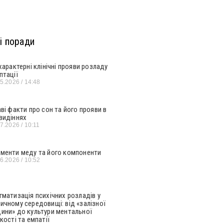
і поради
 характерні клінічні прояви розладу
птації
05.2026
14:48
аві факти про сон та його прояви в
видіннях
07.2026
10:11
менти меду та його компоненти
06.2026
10:52
гматизація психічних розладів у
ичному середовищі: від «залізної
ини» до культури ментальної
кості та емпатії