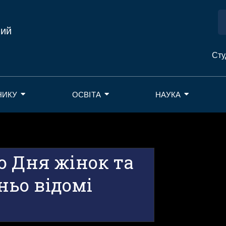
ний
Сту
НИКУ
ОСВІТА
НАУКА
о Дня жінок та
тньо відомі