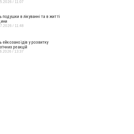
05.2026
11:07
ь подушки в лікуванні та в житті
ини
07.2026
11:48
ь ейкозаноїдів у розвитку
ргічних реакцій
06.2026
13:37