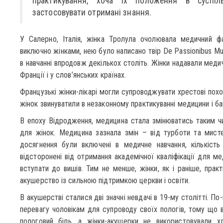
практикування, хоча їх положення в суспіл
застосовувати отримані знання.
У Салерно, Італія, жінка Тролула очолювала медичний фа
виключно жінками, нею було написано твір De Passionibus Muli
в навчанні впродовж декількох століть. Жінки надавали меди
Франції і у слов’янських країнах.
Французькі жінки-лікарі могли супроводжувати хрестові поход
жінок звинуватили в незаконному практикуванні медицини і баг
В епоху Відродження, медицина стала змінюватись таким 
для жінок. Медицина зазнала змін – від турботи та мистец
досягнення були включені в медичне навчання, кількість 
відсторонені від отримання академічної кваліфікації для ме
вступати до вишів. Тим не менше, жінки, як і раніше, прак
акушерство із сильною підтримкою церкви і освіти.
В акушерстві сталися дві значні невдачі в 19-му столітті. П
перевагу чоловікам для супроводу своїх пологів, тому що
пологовий біль, а жінки-акушерки не використовували 