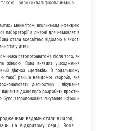
и також і висококваліфікованими в
витись менінгітом, викликаним інфекцією
ої лабораторії в лікарні для немовлят в
Вона стала всесвітньо відомою в якості
інгітів у дітей.
омічника патологоанатома після того, як
була жінкою. Вона виявила ушкодження
лений діагноз «целіакія». В подальшому
ею такої раніше невідомої хвороби, яка
осконалювати діагностику і лікування
х пацієнтів дозволило розробити простий
ю було запропоноване лікування інфекцій
 вродженими вадами стали в нагоді
учань на відкритому серці. Вона