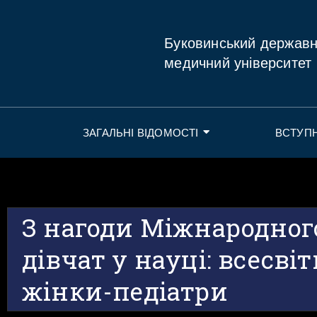
Буковинський держав
медичний університет
ЗАГАЛЬНІ ВІДОМОСТІ
ВСТУП
З нагоди Міжнародног
дівчат у науці: всесві
жінки-педіатри