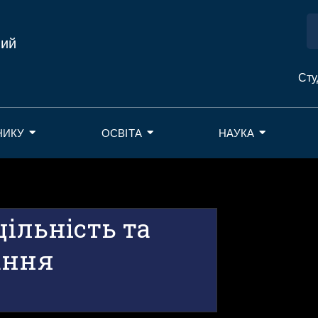
ний
Сту
НИКУ
ОСВІТА
НАУКА
цільність та
ання