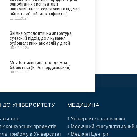
запобігання експлуатації
навколишнього середовища під час
війни та збройних конфліктів)
11.11.2024
Знімна ортодонтична апаратура:
сучасний підхід до лікування
зубощелепних аномалій у дітей
08.04.2025
Моя Батьківщина там, де моя
бібліотека (Е. Роттердамський)
30.09.2021
П ДО УНІВЕРСИТЕТУ
МЕДИЦИНА
альності
Університетська клініка
ік конкурсних предметів
Медичний консультативний 
ла прийому в Університет
Медичні Центри