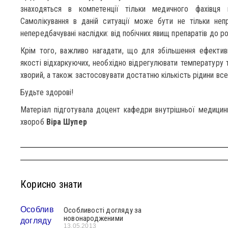
знаходяться в компетенції тільки медичного фахівця п
Самолікування в даній ситуації може бути не тільки неп
непередбачувані наслідки: від побічних явищ препаратів до р
Крім того, важливо нагадати, що для збільшення ефектив
якості відхаркуючих, необхідно відрегулювати температуру 
хворий, а також застосовувати достатню кількість рідини вс
Будьте здорові!
Матеріал підготувала доцент кафедри внутрішньої медицини,
хвороб
Віра Шупер
Корисно знати
Особливості догляду за
новонародженими
13.05.2013