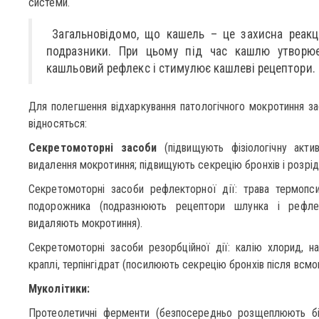
системи.
Загальновідомо, що кашель – це захисна реакці
подразники. При цьому під час кашлю утворю
кашльовий рефлекс і стимулює кашлеві рецептори.
Для полегшення відхаркування патологічного мокротиння з
відносяться:
Секретомоторні засоби
(підвищують фізіологічну актив
видалення мокротиння; підвищують секрецію бронхів і розрі
Секретомоторні засоби рефлекторної дії: трава термопси
подорожника (подразнюють рецептори шлунка і рефле
видаляють мокротиння).
Секретомоторні засоби резорбційної дії: калію хлорид, на
краплі, терпінгідрат (посилюють секрецію бронхів після всмок
Муколітики:
Протеолетичні ферменти (безпосередньо розщеплюють білк