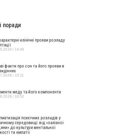
і поради
 характерні клінічні прояви розладу
птації
05.2026
14:48
аві факти про сон та його прояви в
видіннях
07.2026
10:11
менти меду та його компоненти
06.2026
10:52
гматизація психічних розладів у
ичному середовищі: від «залізної
ини» до культури ментальної
кості та емпатії