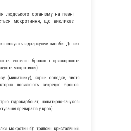
я людського організму на певні
ється мокротиння, що викликає
астосовують відхаркуючи засоби. До них
ність епітелію бронхів і прискорюють
джують мокротиння).
су (мишатнику), корінь солодки, листя
кторно посилюють секрецію бронхів,
трію гідрокарбонат, нашатирно-ганусові
тування препаратів у кров).
и мокротиння): трипсин кристалічний,