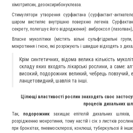
хімотрипсин, дезоксирибонуклеаза.
Стимулятори утворення сурфактана (сурфактант-антиател
шаром вистиляє внутрішню поверхню легенів. Сурфактан
секрету, полегшує його відродження): амброксол (лазолван),
Власне муколітики (містять вільні сульфгідрильні групи
мокротиння і гною, які розріжують і швидше відходять з диха
Крім синтетичних, відома велика кількість мукол
складу яких входять лікарські рослини, а саме: ал
високий, подорожник великий, чебрець повзучий, 
ланцетовидний, шавлія та інші.
Цілющі властивості рослин знаходять своє застосу
процесів дихальних шл
Так,
подорожник
захищає епітелій дихальних шляхів, 
розрідженню мокротиння, тому настій і сік з листків рослин
при бронхітах, пневмосклерозі, коклюші, туберкульозі й ін