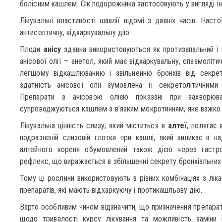
болісним кашлем. Сік подорожника застосовують у вигляді ін
Лікувальні властивості шавлії відомі з давніх часів. Наст
антисептичну, відхаркувальну дію.
Плоди
анісу
здавна використовуються як протизапальний і 
анісової олії – анетол, який має відхаркувальну, спазмоліти
легшому відкашлюванню і звільненню бронхів від секре
здатність анісової олії зумовлена її секретолітичним
Препарати з анісовою олією показані при захворюва
супроводжуються кашлем з в’язким мокротинням, яке важко 
Лікувальна цінність слизу, який міститься в
алте
ї, полягає
подразненій слизовій глотки при кашлі, який виникає в на
алтейного кореня обумовлений також дією через гастро
рефлекс, що виражається в збільшенні секрету бронхіальних 
Тому ці рослини використовують в різних комбінаціях з лік
препаратів, які мають відхаркуючу і протикашльову дію.
Варто особливим чином відзначити, що призначення препарат
щодо тривалості курсу лікування та можливість заміни 