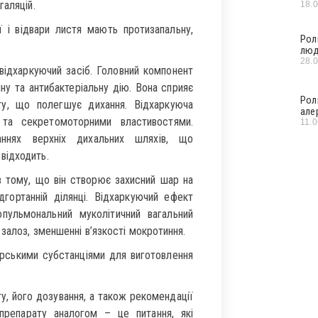
галяцій.
18.
ої і відвари листя мають протизапальну,
Рол
люд
28.
відхаркуючий засіб. Головний компонент
чну та антибактеріальну дію. Вона сприяє
Рол
ту, що полегшує дихання. Відхаркуюча
але
и та секретомоторними властивостями.
11.
ннях верхніх дихальних шляхів, що
відходить.
 в тому, що він створює захисний шар на
дгортанній ділянці. Відхаркуючий ефект
пульмональний муколітичний вагальний
залоз, зменшенні в’язкості мокротиння.
арськими субстанціями для виготовлення
у, його дозування, а також рекомендації
препарату аналогом – це питання, які