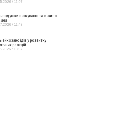
05.2026
11:07
ь подушки в лікуванні та в житті
ини
07.2026
11:48
ь ейкозаноїдів у розвитку
ргічних реакцій
06.2026
13:37