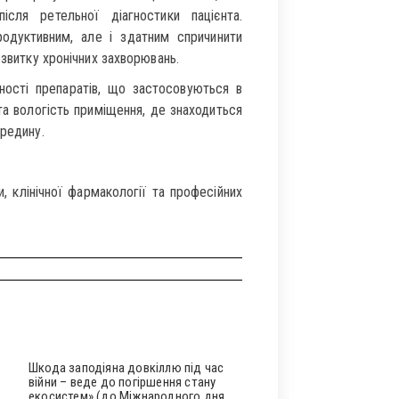
ісля ретельної діагностики пацієнта.
родуктивним, але і здатним спричинити
озвитку хронічних захворювань.
ності препаратів, що застосовуються в
та вологість приміщення, де знаходиться
ередину.
 клінічної фармакології та професійних
Шкода заподіяна довкіллю під час
війни – веде до погіршення стану
екосистем» (до Міжнародного дня