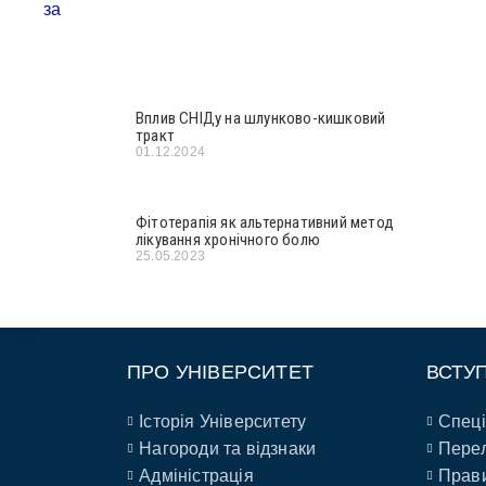
Вплив СНІДу на шлунково-кишковий
тракт
01.12.2024
Фітотерапія як альтернативний метод
лікування хронічного болю
25.05.2023
ПРО УНІВЕРСИТЕТ
ВСТУ
Історія Університету
Спеці
Нагороди та відзнаки
Перел
Адміністрація
Прави