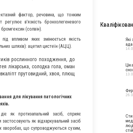
ектазний фактор, речовина, що тонким
т регулює в’язкість бронхолегеневого
Кваліфікован
 бромгексин (солвін).
, під впливом яких змінюється якість
Які
ада
льних шляхів): ацетил цистеїн (АЦЦ).
14.
ітиків рослинного походження, до
Цік
тея лікарська, солодка гола, оман
сно
евкаліпт прутовидний, хвоя, плющ
13.
Фер
26.
вання для лікування патологічних
яхів.
діє як протизапальний засіб, сприяє
Сти
и застосовують як відхаркувальний засіб
мед
люд
ших хворобах, що супроводжуються сухим,
стій