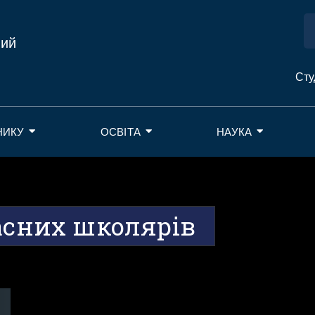
ний
Сту
НИКУ
ОСВІТА
НАУКА
асних школярів