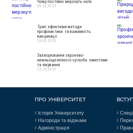
Чому постійно мерзнуть ноги
09.12.2013
Грип: ефективні методи
профілактики та важливість
вакцинації
13.02.2025
Захворювання скронево-
нижньощелепного суглоба: симптоми
та лікування
13.10.2025
ПРО УНІВЕРСИТЕТ
ВСТУ
Історія Університету
Спеці
Нагороди та відзнаки
Перел
Адміністрація
Прави