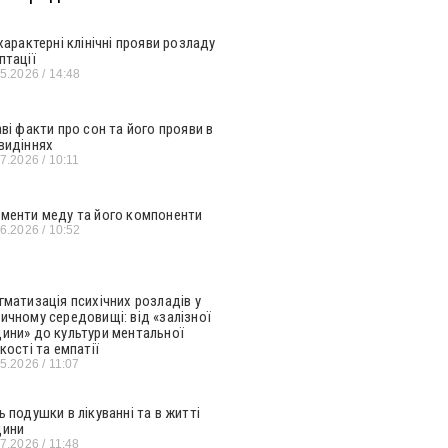
 характерні клінічні прояви розладу
птації
05.2026
14:48
аві факти про сон та його прояви в
видіннях
07.2026
10:11
менти меду та його компоненти
06.2026
10:52
гматизація психічних розладів у
ичному середовищі: від «залізної
ини» до культури ментальної
кості та емпатії
05.2026
11:07
ь подушки в лікуванні та в житті
ини
07.2026
11:48