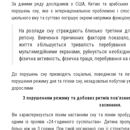
За даними ряду дослідників з США, Китаю та арабських к
порушень сну, яке є інтернаціональною проблемою і спост
шкільного віку та суттєво погіршує окремі напрямки функціон
На розлади сну страждають близько третини діт
регіону. Вивчення причинних факторів показало
життя збільшується тривалість перебування
мультимедійними екранами, руйнується необхідн
фізична активність, фізична праця, перебування на 
До порушень сну призводять соціальні, поведінкові та па
порушення режиму дня та гігієни сну, незадовільні побутові у
дорослими.
З порушенням режиму та добових ритмів пов’язан
засинання.
Він характеризується пізнім настанням сну та пізнім проб
одним із проявів «24-годинного суспільства». Дитина пропу
більш ніж на 3 години. При такій організації сну її структу