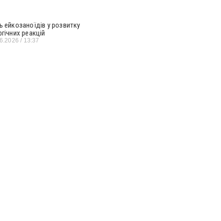
ь ейкозаноїдів у розвитку
ргічних реакцій
06.2026
13:37