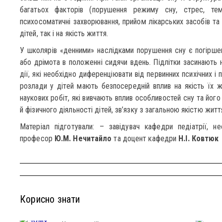
багатьох факторів (порушення режиму сну, стрес, тем
психосоматичні захворювання, прийом лікарських засобів та 
дітей, так і на якість життя.
У школярів «денними» наслідками порушення сну є погіршенн
або дрімота в положенні сидячи вдень. Підлітки засинають 
дії, які необхідно диференціювати від первинних психічних і 
розлади у дітей мають безпосередній вплив на якість їх жи
наукових робіт, які вивчають вплив особливостей сну та йог
й фізичного діяльності дітей, зв’язку з загальною якістю жит
Матеріал підготували: – завідувач кафедри педіатрії, не
професор
Ю.М. Нечитайло
та доцент кафедри
Н.І. Ковтюк
Корисно знати