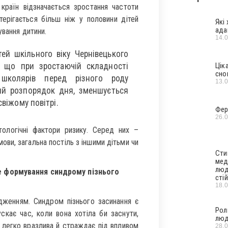
раїн відзначається зростання частоти
ерігається більш ніж у половини дітей
Які
ада
ування дитини.
14.
ей шкільного віку Чернівецького
, що при зростаючій складності
Цік
сно
 школярів перед різного роду
13.
ий розпорядок дня, зменшується
свіжому повітрі.
Фер
26.
тологічні фактори ризику. Серед них –
мови, загальна постіль з іншими дітьми чи
Сти
мед
люд
е формування синдрому пізнього
стій
18.
удженням. Синдром пізнього засинання є
Рол
скає час, коли вона хотіла би заснути,
люд
ра легко вразлива й страждає під впливом
28.