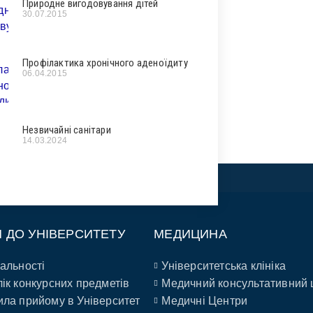
Природне вигодовування дітей
30.07.2015
Профілактика хронічного аденоїдиту
06.04.2015
Незвичайні санітари
14.03.2024
П ДО УНІВЕРСИТЕТУ
МЕДИЦИНА
альності
Університетська клініка
ік конкурсних предметів
Медичний консультативний 
ла прийому в Університет
Медичні Центри