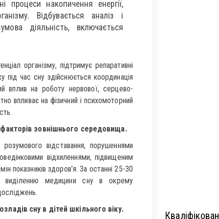
і процеси накопичення енергії,
анізму. Відбувається аналіз і
зумова діяльність, включається
енціал організму, підтримує репаративні
у під час сну здійснюється координація
ий вплив на роботу нервової, серцево-
отно впливає на фізичний і психомоторний
сть.
х факторів зовнішнього середовища.
 розумового відставання, порушеннями
поведінковими відхиленнями, підвищеним
ін показників здоров’я. За останні 25-30
ло виділенню медицини сну в окрему
 досліджень.
зладів сну в дітей шкільного віку.
Кваліфікован