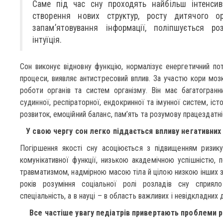
Саме під час сну проходять найбільш інтенсивн
створення нових структур, росту дитячого орг
запам’ятовування інформації, поліпшується ро
інтуїція.
Сон виконує відновну функцію, нормалізує енергетичний пот
процеси, виявляє антистресовий вплив. За участю кори мозк
роботи органів та систем організму. Він має багатогранн
судинної, респіраторної, ендокринної та імунної систем, іст
розвиток, емоційний баланс, пам’ять та розумову працездатні
У свою чергу сон легко піддається впливу негативни
Погіршення якості сну асоціюється з підвищенням ризику
комунікативної функції, низькою академічною успішністю, 
травматизмом, надмірною масою тіла й цілою низкою інших зм
років розуміння соціальної ролі розладів сну сприя
спеціальність, а в науці – в область важливих і невідкладних
Все частіше увагу педіатрів привертають проблеми ро