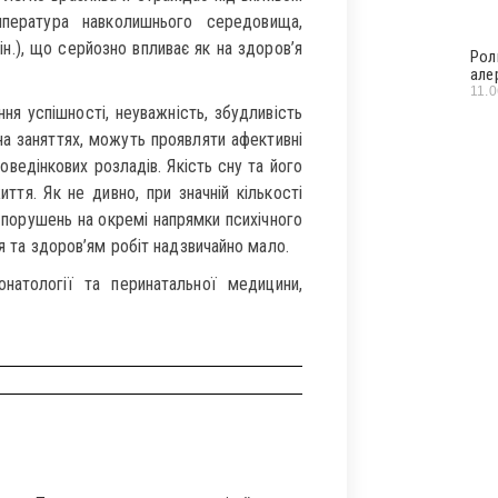
пература навколишнього середовища,
ін.), що серйозно впливає як на здоров’я
Рол
але
11.
я успішності, неуважність, збудливість
на заняттях, можуть проявляти афективні
поведінкових розладів. Якість сну та його
ття. Як не дивно, при значній кількості
о порушень на окремі напрямки психічного
тя та здоров’ям робіт надзвичайно мало.
онатології та перинатальної медицини,