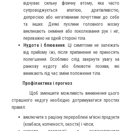
відчуває сильну фізичну втому, яка часто
супроводжується апатією, дратівливістю,
депресією або негативними почуттями до себе
та інших. Деякі пухлини головного мозку
викликають оніміння або поколювання рук і ніг,
переважно на одній стороні тіла.
Нудота і блювання
. Ці симптоми не залежать
від прийому їжі, після припинення не приносять
полегшення. Особливо слід звернути увагу на
ранкову нудоту або блювотні позиви, які
виникають під час зміни положення тіла.
Профілактика і прогноз
Щоб зменшити можливість виникнення цього
страшного недугу необхідно дотримуватися простих
правил:
виключити з раціону перероблені м’ясні продукти
(ковбаси, копченості, окости) і чіпси;