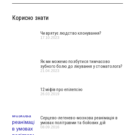
Корисно знати
Чи врятує людство клонування?
17.10.2023
Як ми можемо позбутися тимчасово
зубного болю до лікування у стоматолога?
21.04.2023
12 міфів про епілепсію
26.03.2019
Серцево-легенево-мозкова реанімація в
умовах політравми та бойових дій
08.09.2016