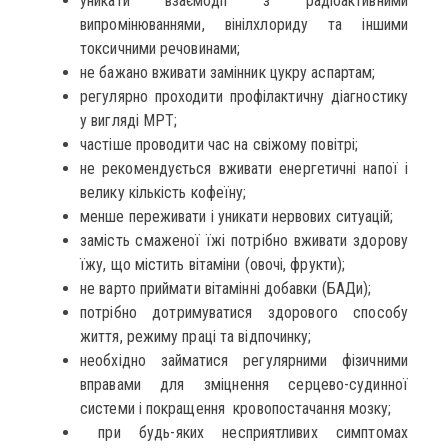
уникати взаємодії з радіоактивними
випромінюваннями, вінілхлориду та іншими
токсичними речовинами;
не бажано вживати замінник цукру аспартам;
регулярно проходити профілактичну діагностику
у вигляді МРТ;
частіше проводити час на свіжому повітрі;
не рекомендується вживати енергетичні напої і
велику кількість кофеїну;
менше переживати і уникати нервових ситуацій;
замість смаженої їжі потрібно вживати здорову
їжу, що містить вітаміни (овочі, фрукти);
не варто приймати вітамінні добавки (БАДи);
потрібно дотримуватися здорового способу
життя, режиму праці та відпочинку;
необхідно займатися регулярними фізичними
вправами для зміцнення серцево-судинної
системи і покращення кровопостачання мозку;
при будь-яких несприятливих симптомах