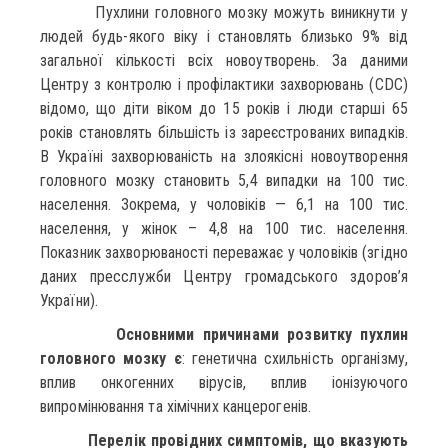
Пухлини головного мозку можуть виникнути у
людей будь-якого віку і становлять близько 9% від
загальної кількості всіх новоутворень. За даними
Центру з контролю і профілактики захворювань (CDC)
відомо, що діти віком до 15 років і люди старші 65
років становлять більшість із зареєстрованих випадків.
В Україні захворюваність на злоякісні новоутворення
головного мозку становить 5,4 випадки на 100 тис.
населення. Зокрема, у чоловіків — 6,1 на 100 тис.
населення, у жінок – 4,8 на 100 тис. населення.
Показник захворюваності переважає у чоловіків (згідно
даних пресслужби Центру громадського здоров’я
України).
Основними причинами розвитку пухлин
головного мозку є
: генетична схильність організму,
вплив онкогенних вірусів, вплив іонізуючого
випромінювання та хімічних канцерогенів.
Перелік
провідних
симптомів, що вказують