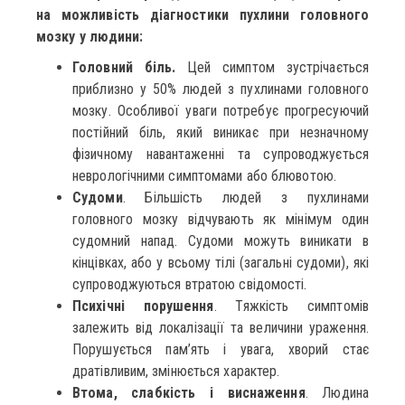
на можливість діагностики пухлини головного
мозку у людини:
Головний біль.
Цей симптом зустрічається
приблизно у 50% людей з пухлинами головного
мозку. Особливої уваги потребує прогресуючий
постійний біль, який виникає при незначному
фізичному навантаженні та супроводжується
неврологічними симптомами або блювотою.
Судоми
. Більшість людей з пухлинами
головного мозку відчувають як мінімум один
судомний напад. Судоми можуть виникати в
кінцівках, або у всьому тілі (загальні судоми), які
супроводжуються втратою свідомості.
Психічні порушення
. Тяжкість симптомів
залежить від локалізації та величини ураження.
Порушується пам’ять і увага, хворий стає
дратівливим, змінюється характер.
Втома, слабкість і виснаження
. Людина