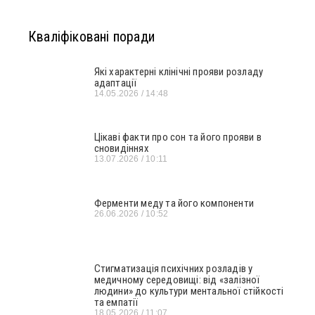
Кваліфіковані поради
Які характерні клінічні прояви розладу
адаптації
14.05.2026
14:48
Цікаві факти про сон та його прояви в
сновидіннях
13.07.2026
10:11
Ферменти меду та його компоненти
26.06.2026
10:52
Стигматизація психічних розладів у
медичному середовищі: від «залізної
людини» до культури ментальної стійкості
та емпатії
18.05.2026
11:07