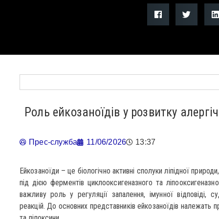
Роль ейкозаноїдів у розвитку алергі
Прес-служба
11/06/2026
13:37
Ейкозаноїди – це біологічно активні сполуки ліпідної природи
під дією ферментів циклооксигеназного та ліпооксигеназно
важливу роль у регуляції запалення, імунної відповіді, с
реакцій. До основних представників ейкозаноїдів належать п
та ліпоксини.