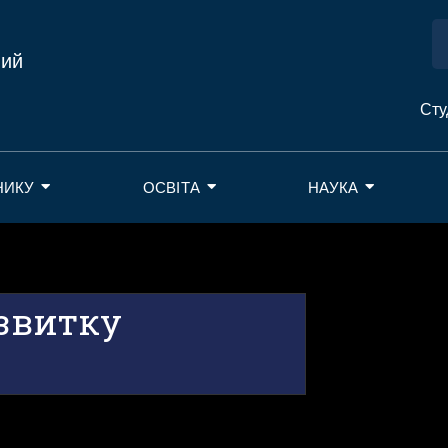
ний
Сту
НИКУ
ОСВІТА
НАУКА
озвитку