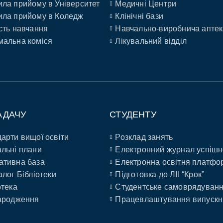
ла прийому в Університет
Медичні Центри
ла прийому в Коледж
Клінічні бази
сть навчання
Навчально-виробнича аптек
альна коміся
Лікувальний відділ
АДАЧУ
СТУДЕНТУ
арти вищої освіти
Розклад занять
льні плани
Електронний журнал успішн
ативна база
Електронна освітня платфо
алог Бібліотеки
Підготовка до ЛІІ “Крок”
отека
Студентське самоврядуван
ародження
Працевлаштування випускн