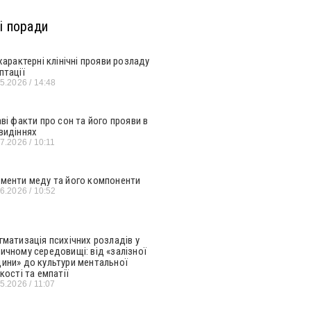
і поради
 характерні клінічні прояви розладу
птації
05.2026
14:48
аві факти про сон та його прояви в
видіннях
07.2026
10:11
менти меду та його компоненти
06.2026
10:52
гматизація психічних розладів у
ичному середовищі: від «залізної
ини» до культури ментальної
кості та емпатії
05.2026
11:07