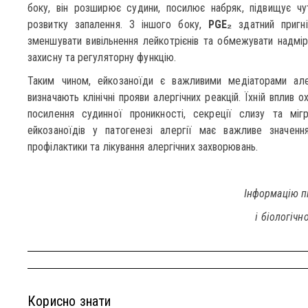
боку, він розширює судини, посилює набряк, підвищує чут
розвитку запалення. З іншого боку,
PGE₂
здатний пригні
зменшувати вивільнення лейкотрієнів та обмежувати надмірн
захисну та регуляторну функцію.
Таким чином, ейкозаноїди є важливими медіаторами але
визначають клінічні прояви алергічних реакцій. Їхній вплив
посилення судинної проникності, секреції слизу та мігр
ейкозаноїдів у патогенезі алергії має важливе значен
профілактики та лікування алергічних захворювань.
Інформацію пі
і біологічно
Корисно знати