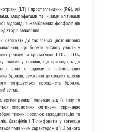
котрієни (
LT
) і простагландини (
PG
), які
лами, макрофагами та іншими клітинами
ної відповіді з мембранних фосфоліпідів
едіаторів запалення.
 які належать до так званих цистеїнілових
 запалення, що беруть активну участь у
чних реакцій та кропив’янки.
LTC₄
і
LTD₄
оду плазми у тканини, що призводить до
того, вони є одними з найсильніших
зів бронхів, звуження дихальних шляхів
о погіршується прохідність бронхів,
ій астмі.
ергічні реакції залежно від їх типу та
ється опасистими клітинами, спричиняє
абряк тканин, посилює вазодилатацію та
ів, базофілів і Т-лімфоцитів у вогнище
ться подвійним характером дії. З одного