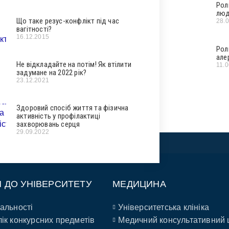
Рол
люд
Що таке резус-конфлікт під час
28.
вагітності?
16.12.2015
Рол
але
Не відкладайте на потім! Як втілити
11.
задумане на 2022 рік?
23.12.2021
Здоровий спосіб життя та фізична
активність у профілактиці
захворювань серця
29.09.2022
П ДО УНІВЕРСИТЕТУ
МЕДИЦИНА
альності
Університетська клініка
ік конкурсних предметів
Медичний консультативний 