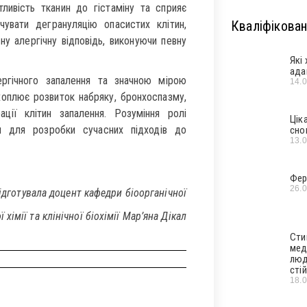
ливість тканин до гістаміну та сприяє
чувати дегрануляцію опасистих клітин,
Кваліфікован
у алергічну відповідь, виконуючи певну
Які
ада
ргічного запалення та значною мірою
14.
 охоплює розвиток набряку, бронхоспазму,
ації клітин запалення. Розуміння ролі
Цік
ня для розробки сучасних підходів до
сно
13.
Фер
26.
дготувала доцент кафедри біоорганічної
ї хімії та клінічної біохімії Мар’яна Дікал
Сти
мед
люд
стій
18.