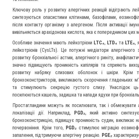
Ключову роль у розвитку алергічних реакцій відіграють лей
синтезуються опасистими клітинами, базофілами, еозинофі
після контакту організму з алергеном. Після активації імун
вивільняється арахідонова кислота, яка є попередником цих м
Особливе значення мають лейкотрієни
LTC₄
,
LTD₄
та
LTE₄
,
лейкотрієнів (CysLTs). Це потужні медіатори алергічного
розвитку бронхіальної астми, алергічного риніту, анафілакти
значно підвищують проникність капілярів та сприяють вих
розвитку набряку слизових оболонок і шкіри. Крім 
бронхоконстрикторів, викликають скорочення гладеньких м’я
та стимулюють секрецію густого слизу. Унаслідок цьог
посилюються кашель, задишка та напади ядухи при бронхіальн
Простагландини можуть як посилювати, так і обмежувати ал
локалізації дії. Наприклад,
PGD₂
, який активно синтезу
бронхоконстрикцію, підвищує проникність судин, викликає н
почервоніння. Крім того,
PGD₂
стимулює міграцію еозинофіл
запалення, підтримуючи алергічну реакцію.
PGE₂
характеризує