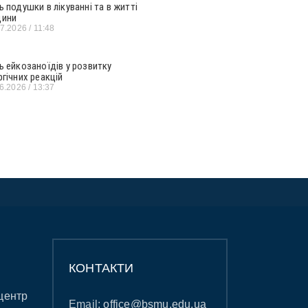
ь подушки в лікуванні та в житті
ини
07.2026
11:48
ь ейкозаноїдів у розвитку
ргічних реакцій
06.2026
13:37
КОНТАКТИ
центр
Email:
office@bsmu.edu.ua