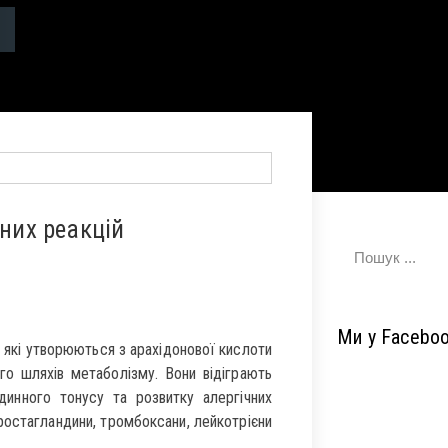
чних реакцій
Ми у Facebo
, які утворюються з арахідонової кислоти
го шляхів метаболізму. Вони відіграють
удинного тонусу та розвитку алергічних
ростагландини, тромбоксани, лейкотрієни