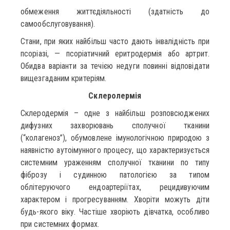
обмеження життєдіяльності (здатність до
самообслуговування).
Стани, при яких найбільш часто дають інвалідність при
псоріазі, — псоріатичний еритродермія або артрит.
Обидва варіанти за течією недуги повинні відповідати
вищезгаданим критеріям.
Склеролермія
Склеродермія – одне з найбільш розповсюджених
дифузних захворювань сполучної тканини
(“колагеноз”), обумовлене імунологічною природою з
наявністю аутоімунного процесу, що характеризується
системним ураженням сполучної тканини по типу
фіброзу і судинною патологією за типом
облітеруючого ендоартеріїтах, рецидивуючим
характером і прогресуванням. Хворіти можуть діти
будь-якого віку. Частіше хворіють дівчатка, особливо
при системних формах.