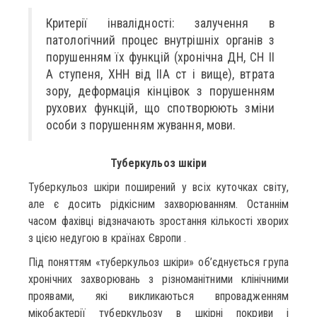
Критерії інвалідності: залучення в
патологічний процес внутрішніх органів з
порушенням їх функцій (хронічна ДН, СН II
А ступеня, ХНН від IIА ст і вище), втрата
зору, деформація кінцівок з порушенням
рухових функцій, що спотворюють зміни
особи з порушенням жування, мови.
Туберкульоз шкіри
Туберкульоз шкіри поширений у всіх куточках світу,
але є досить рідкісним захворюванням. Останнім
часом фахівці відзначають зростання кількості хворих
з цією недугою в країнах Європи .
Під поняттям «туберкульоз шкіри» об’єднується група
хронічних захворювань з різноманітними клінічними
проявами, які викликаються впровадженням
мікобактерії туберкульозу в шкірні покриви і