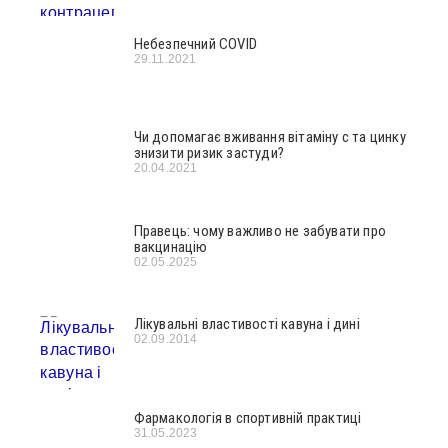
Небезпечний COVID
29.11.2021
Чи допомагає вживання вітаміну с та цинку
знизити ризик застуди?
20.04.2021
Правець: чому важливо не забувати про
вакцинацію
02.05.2025
Лікувальні властивості кавуна і дині
02.09.2014
Фармакологія в спортивній практиці
31.05.2023