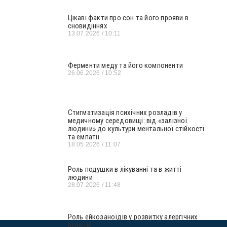
Цікаві факти про сон та його прояви в
сновидіннях
13.07.2026
10:11
Ферменти меду та його компоненти
26.06.2026
10:52
Стигматизація психічних розладів у
медичному середовищі: від «залізної
людини» до культури ментальної стійкості
та емпатії
18.05.2026
11:07
Роль подушки в лікуванні та в житті
людини
28.07.2026
11:48
Роль ейкозаноїдів у розвитку алергічних
реакцій