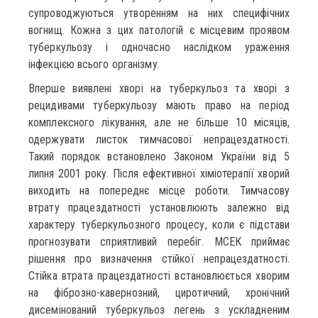
супроводжуються утворенням на них специфічних
вогнищ. Кожна з цих патологій є місцевим проявом
туберкульозу і одночасно наслідком ураження
інфекцією всього організму.
Вперше виявлені хворі на туберкульоз та хворі з
рецидивами туберкульозу мають право на період
комплексного лікування, але не більше 10 місяців,
одержувати листок тимчасової непрацездатності.
Такий порядок встановлено Законом України від 5
липня 2001 року. Після ефективної хіміотерапії хворий
виходить на попереднє місце роботи. Тимчасову
втрату працездатності установлюють залежно від
характеру туберкульозного процесу, коли є підстави
прогнозувати сприятливий перебіг. МСЕК приймає
рішення про визначення стійкої непрацездатності.
Стійка втрата працездатності встановлюється хворим
на фіброзно-кавернозний, циротичний, хронічний
дисемінований туберкульоз легень з ускладненим