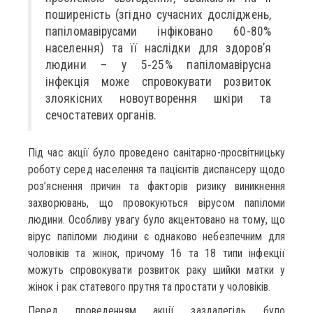
поширеність (згідно сучасних досліджень,
папіломавірусами інфіковано 60-80%
населення) та її наслідки для здоров’я
людини – у 5-25% папіломавірусна
інфекція може спровокувати розвиток
злоякісних новоутворення шкіри та
сечостатевих органів.
Під час акції було проведено санітарно-просвітницьку
роботу серед населення та пацієнтів диспансеру щодо
роз’яснення причин та факторів ризику виникнення
захворювань, що провокуються вірусом папіломи
людини. Особливу увагу було акцентовано на тому, що
вірус папіломи людини є однаково небезпечним для
чоловіків та жінок, причому 16 та 18 типи інфекції
можуть спровокувати розвиток раку шийки матки у
жінок і рак статевого прутня та простати у чоловіків.
Перед проведенням акції заздалегідь було