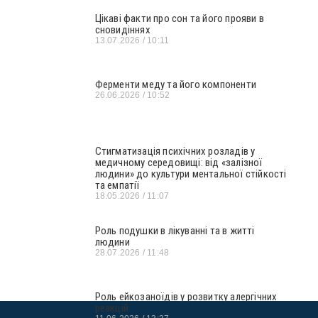
Цікаві факти про сон та його прояви в
сновидіннях
13.07.2026
10:11
Ферменти меду та його компоненти
26.06.2026
10:52
Стигматизація психічних розладів у
медичному середовищі: від «залізної
людини» до культури ментальної стійкості
та емпатії
18.05.2026
11:07
Роль подушки в лікуванні та в житті
людини
28.07.2026
11:48
Роль ейкозаноїдів у розвитку алергічних
реакцій