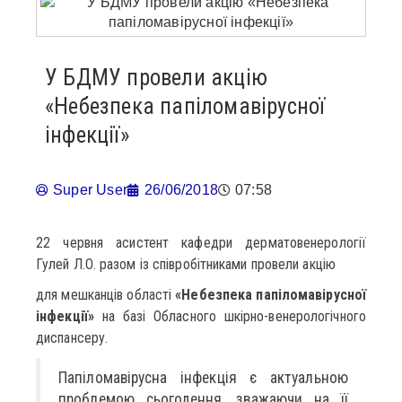
У БДМУ провели акцію
«Небезпека папіломавірусної
інфекції»
Super User
26/06/2018
07:58
22 червня асистент кафедри дерматовенерології
Гулей Л.О. разом із співробітниками провели акцію
для мешканців області
«Небезпека папіломавірусної
інфекції»
на базі Обласного шкірно-венерологічного
диспансеру.
Папіломавірусна інфекція є актуальною
проблемою сьогодення, зважаючи на її