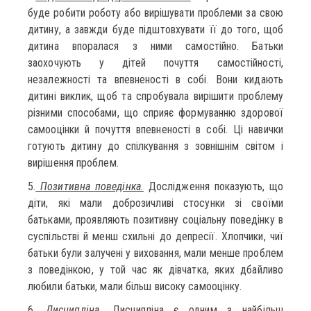
буде робити роботу або вирішувати проблеми за свою
дитину, а завжди буде підштовхувати її до того, щоб
дитина впоралася з ними самостійно. Батьки
заохочують у дітей почуття самостійності,
незалежності та впевненості в собі. Вони кидають
дитині виклик, щоб та спробувала вирішити проблему
різними способами, що сприяє формуванню здорової
самооцінки й почуття впевненості в собі. Ці навички
готують дитину до спілкування з зовнішнім світом і
вирішення проблем.
5.
Позитивна поведінка.
Дослідження показують, що
діти, які мали доброзичливі стосунки зі своїми
батьками, проявляють позитивну соціальну поведінку в
суспільстві й менш схильні до депресії. Хлопчики, чиї
батьки були залучені у виховання, мали менше проблем
з поведінкою, у той час як дівчатка, яких дбайливо
любили батьки, мали більш високу самооцінку.
6.
Дисципліна.
Дисципліна є одним з найбільш