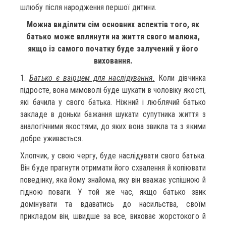
шлюбу після народження першої дитини.
Можна виділити сім основних аспектів того, як
батько може вплинути на життя свого малюка,
якщо із самого початку буде залучений у його
виховання.
1.
Батько є взірцем для наслідування.
Коли дівчинка
підросте, вона мимоволі буде шукати в чоловіку якості,
які бачила у свого батька. Ніжний і люблячий батько
закладе в доньки бажання шукати супутника життя з
аналогічними якостями, до яких вона звикла та з якими
добре уживається.
Хлопчик, у свою чергу, буде наслідувати свого батька.
Він буде прагнути отримати його схвалення й копіювати
поведінку, яка йому знайома, яку він вважає успішною й
гідною поваги. У той же час, якщо батько звик
домінувати та вдаватись до насильства, своїм
прикладом він, швидше за все, виховає жорстокого й