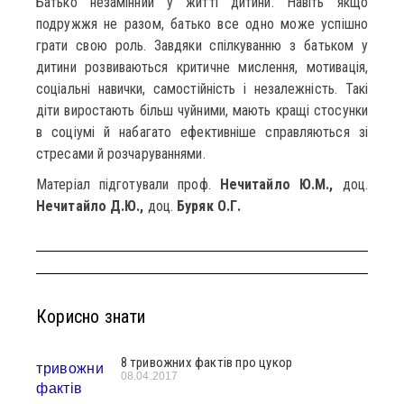
Батько незамінний у житті дитини. Навіть якщо
подружжя не разом, батько все одно може успішно
грати свою роль. Завдяки спілкуванню з батьком у
дитини розвиваються критичне мислення, мотивація,
соціальні навички, самостійність і незалежність. Такі
діти виростають більш чуйними, мають кращі стосунки
в соціумі й набагато ефективніше справляються зі
стресами й розчаруваннями.
Матеріал підготували проф.
Нечитайло Ю.М.,
доц.
Нечитайло Д.Ю.,
доц.
Буряк О.Г.
Корисно знати
8 тривожних фактів про цукор
08.04.2017