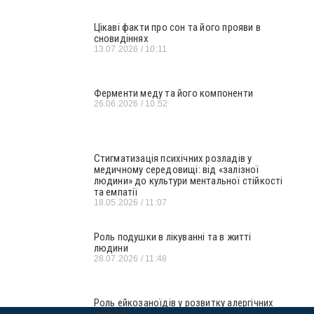
Цікаві факти про сон та його прояви в
сновидіннях
13.07.2026
10:11
Ферменти меду та його компоненти
26.06.2026
10:52
Стигматизація психічних розладів у
медичному середовищі: від «залізної
людини» до культури ментальної стійкості
та емпатії
18.05.2026
11:07
Роль подушки в лікуванні та в житті
людини
28.07.2026
11:48
Роль ейкозаноїдів у розвитку алергічних
реакцій