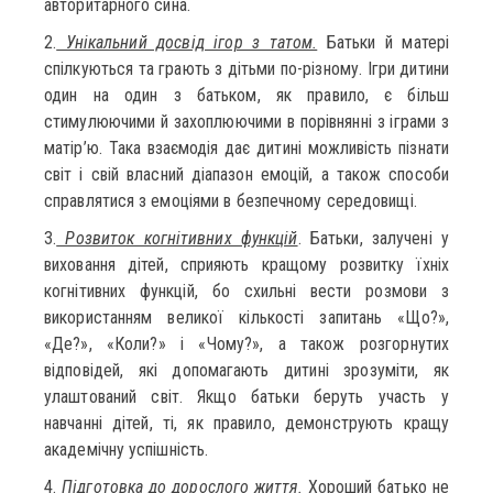
авторитарного сина.
2.
Унікальний досвід ігор з татом.
Батьки й матері
спілкуються та грають з дітьми по-різному. Ігри дитини
один на один з батьком, як правило, є більш
стимулюючими й захоплюючими в порівнянні з іграми з
матір’ю. Така взаємодія дає дитині можливість пізнати
світ і свій власний діапазон емоцій, а також способи
справлятися з емоціями в безпечному середовищі.
3.
Розвиток когнітивних функцій
. Батьки, залучені у
виховання дітей, сприяють кращому розвитку їхніх
когнітивних функцій, бо схильні вести розмови з
використанням великої кількості запитань «Що?»,
«Де?», «Коли?» і «Чому?», а також розгорнутих
відповідей, які допомагають дитині зрозуміти, як
улаштований світ. Якщо батьки беруть участь у
навчанні дітей, ті, як правило, демонструють кращу
академічну успішність.
4.
Підготовка до дорослого життя.
Хороший батько не