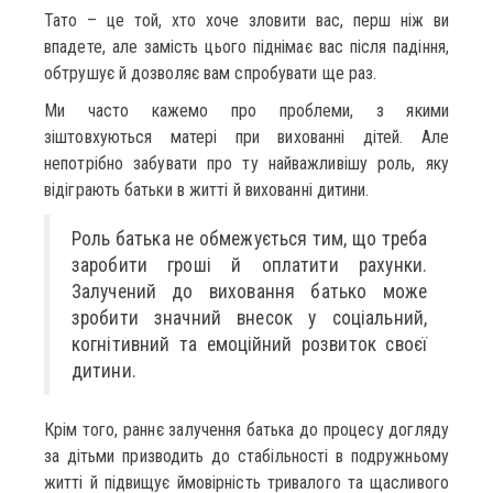
Тато – це той, хто хоче зловити вас, перш ніж ви
впадете, але замість цього піднімає вас після падіння,
обтрушує й дозволяє вам спробувати ще раз.
Ми часто кажемо про проблеми, з якими
зіштовхуються матері при вихованні дітей. Але
непотрібно забувати про ту найважливішу роль, яку
відіграють батьки в житті й вихованні дитини.
Роль батька не обмежується тим, що треба
заробити гроші й оплатити рахунки.
Залучений до виховання батько може
зробити значний внесок у соціальний,
когнітивний та емоційний розвиток своєї
дитини.
Крім того, раннє залучення батька до процесу догляду
за дітьми призводить до стабільності в подружньому
житті й підвищує ймовірність тривалого та щасливого