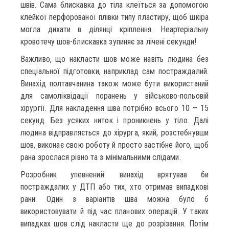
швів. Сама блискавка до тіла клеїться за допомогою
клейкої перфорованої плівки типу пластиру, щоб шкіра
могла дихати в ділянці кріплення. Неартеріальну
кровотечу шов-блискавка зупиняє за лічені секунди!
Важливо, що накласти шов може навіть людина без
спеціальної підготовки, наприклад сам постраждалий.
Винахід полтавчанина також може бути використаний
для самоліквідації поранень у військово-польовій
хірургії. Для накладення шва потрібно всього 10 – 15
секунд. Без усяких ниток і проникнень у тіло. Далі
людина відправляється до хірурга, який, розстебнувши
шов, виконає свою роботу й просто застібне його, щоб
рана зрослася рівно та з мінімальними слідами.
Розробник упевнений: винахід врятував би
постраждалих у ДТП або тих, хто отримав випадкові
рани. Один з варіантів шва можна було б
використовувати й під час планових операцій. У таких
випадках шов слід накласти ще до розрізання. Потім