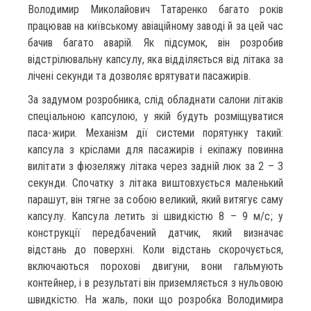
Володимир Миколайович Татаренко багато років
працював на київському авіаційному заводі й за цей час
бачив багато аварій. Як підсумок, він розробив
відстрілювальну капсулу, яка відділяється від літака за
лічені секунди та дозволяє врятувати пасажирів.
За задумом розробника, слід обладнати салони літаків
спеціальною капсулою, у якій будуть розміщуватися
паса-жири. Механізм дії системи порятунку такий:
капсула з кріслами для пасажирів і екіпажу повинна
вилітати з фюзеляжу літака через задній люк за 2 – 3
секунди. Спочатку з літака виштовхується маленький
парашут, він тягне за собою великий, який витягує саму
капсулу. Капсула летить зі швидкістю 8 – 9 м/с; у
конструкції передбачений датчик, який визначає
відстань до поверхні. Коли відстань скорочується,
включаються порохові двигуни, вони гальмують
контейнер, і в результаті він приземляється з нульовою
швидкістю. На жаль, поки що розробка Володимира