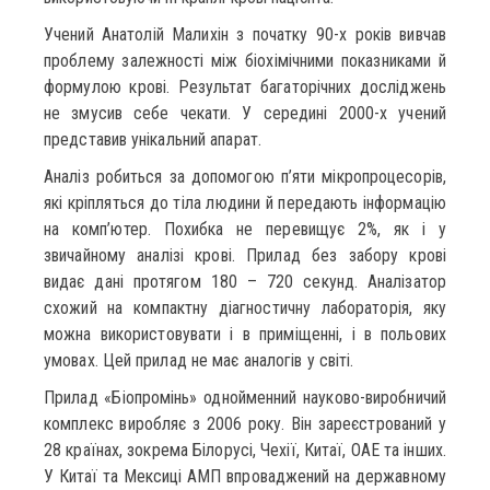
Учений Анатолій Малихін з початку 90-х років вивчав
проблему залежності між біохімічними показниками й
формулою крові. Результат багаторічних досліджень
не змусив себе чекати. У середині 2000-х учений
представив унікальний апарат.
Аналіз робиться за допомогою п’яти мікропроцесорів,
які кріпляться до тіла людини й передають інформацію
на комп’ютер. Похибка не перевищує 2%, як і у
звичайному аналізі крові. Прилад без забору крові
видає дані протягом 180 – 720 секунд. Аналізатор
схожий на компактну діагностичну лабораторія, яку
можна використовувати і в приміщенні, і в польових
умовах. Цей прилад не має аналогів у світі.
Прилад «Біопромінь» однойменний науково-виробничий
комплекс виробляє з 2006 року. Він зареєстрований у
28 країнах, зокрема Білорусі, Чехії, Китаї, ОАЕ та інших.
У Китаї та Мексиці АМП впроваджений на державному