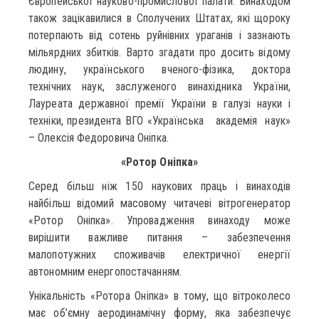
Європейської науково-промислової палати. Винаходом
також зацікавилися в Сполучених Штатах, які щороку
потерпають від сотень руйнівних ураганів і зазнають
мільярдних збитків. Варто згадати про досить відому
людину, українського вченого-фізика, доктора
технічних наук, заслуженого винахідника України,
Лауреата державної премії України в галузі науки і
техніки, президента ВГО «Українська академія наук»
– Олексія Федоровича Оніпка.
«Ротор Оніпка»
Серед більш ніж 150 наукових праць і винаходів
найбільш відомий масовому читачеві вітрогенератор
«Ротор Оніпка». Упровадження винаходу може
вирішити важливе питання – забезпечення
малопотужних споживачів електричної енергії
автономним енергопостачанням.
Унікальність «Ротора Оніпка» в тому, що вітроколесо
має об’ємну аеродинамічну форму, яка забезпечує