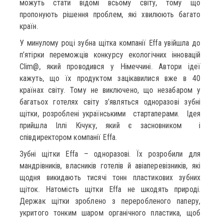
можуть стати відомі всьому світу, тому що
пропонують рішення проблем, які хвилюють багато
країн.
У минулому році зубна щітка компанії Effa увійшла до
п’ятірки переможців конкурсу екологічних інновацій
Clim@, який проводився у Німеччині. Автори ідеї
кажуть, що їх продуктом зацікавилися вже в 40
країнах світу. Тому не виключено, що незабаром у
багатьох готелях світу з’являться одноразові зубні
щітки, розроблені українськими стартаперами. Ідея
прийшла Іллі Кічуку, який є засновником і
співдиректором компанії Effa.
Зубні щітки Effa – одноразові. Їх розробили для
мандрівників, власників готелів й авіаперевізників, які
щодня викидають тисячі тонн пластикових зубних
щіток. Натомість щітки Effa не шкодять природі.
Держак щітки зроблено з переробленого паперу,
укритого тонким шаром органічного пластика, щоб