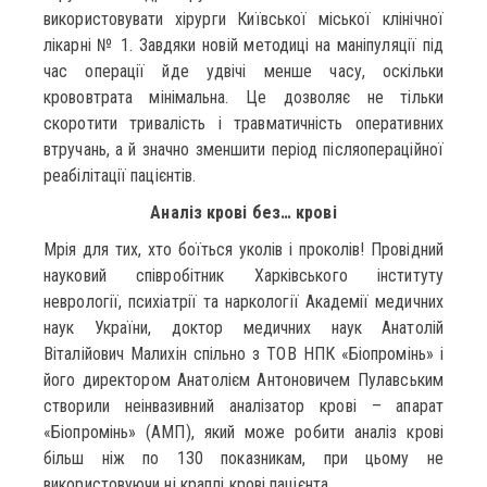
використовувати хірурги Київської міської клінічної
лікарні № 1. Завдяки новій методиці на маніпуляції під
час операції йде удвічі менше часу, оскільки
крововтрата мінімальна. Це дозволяє не тільки
скоротити тривалість і травматичність оперативних
втручань, а й значно зменшити період післяопераційної
реабілітації пацієнтів.
Аналіз крові без… крові
Мрія для тих, хто боїться уколів і проколів! Провідний
науковий співробітник Харківського інституту
неврології, психіатрії та наркології Академії медичних
наук України, доктор медичних наук Анатолій
Віталійович Малихін спільно з ТОВ НПК «Біопромінь» і
його директором Анатолієм Антоновичем Пулавським
створили неінвазивний аналізатор крові – апарат
«Біопромінь» (АМП), який може робити аналіз крові
більш ніж по 130 показникам, при цьому не
використовуючи ні краплі крові пацієнта.