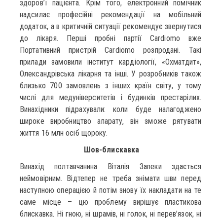
здоров’ї пацієнта. Крім того, електронний помічник
надсилає професійні рекомендації на мобільний
додаток, а в критичній ситуації рекомендує звернутися
до лікаря. Перші пробні партії Cardiomo вже
Портативний пристрій Cardiomo розпродані. Такі
прилади замовили інститут кардіології, «Охматдит»,
Олександрівська лікарня та інші. У розробників також
близько 700 замовлень з інших країн світу, у тому
числі для медуніверситетів і будинків престарілих.
Винахідники підрахували: коли буде налагоджено
широке виробництво апарату, він зможе рятувати
життя 16 млн осіб щороку.
Шов-блискавка
Винахід
полтавчанина Віталія Запеки здається
неймовірним. Відтепер не треба знімати шви перед
наступною операцією й потім знову їх накладати на те
саме місце – цю проблему вирішує пластикова
блискавка. Ні гною, ні шрамів, ні голок, ні перев’язок, ні