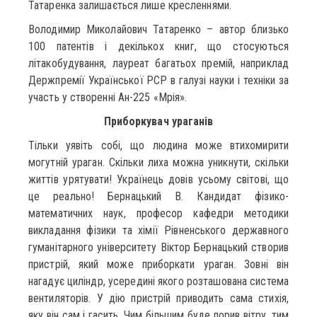
Татаренка залишається лише кресленнями.
Володимир Миколайович Татаренко – автор близько
100 патентів і декількох книг, що стосуються
літакобудування, лауреат багатьох премій, наприклад
Держпремії Української РСР в галузі науки і техніки за
участь у створенні Ан-225 «Мрія».
Приборкувач ураганів
Тільки уявіть собі, що людина може втихомирити
могутній ураган. Скільки лиха можна уникнути, скільки
життів урятувати! Українець довів усьому світові, що
це реально! Бернацький В. Кандидат фізико-
математичних наук, професор кафедри методики
викладання фізики та хімії Рівненського державного
гуманітарного університету Віктор Бернацький створив
пристрій, який може приборкати ураган. Зовні він
нагадує циліндр, усередині якого розташована система
вентиляторів. У дію пристрій приводить сама стихія,
яку він сам і гасить. Чим більшим буде порив вітру, тим