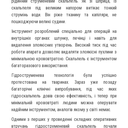
рідинний струменевий скальпель. Як зі шприца, із
скальпеля під великим напором витікає тонкий
струмінь води. Він ріже тканину та капіляри, не
пошкоджуючи великі судини.
Інструмент розроблений спеціально для операцій на
внутрішніх органах: шлунку, печінці і навіть для
видалення злоякісних утворень. Високий тиск під час
роботи апарата дозволяє видаляти злоякісні пухлини з
мінімальною крововтратою. Скальпель є інструментом
багаторазового використання.
Гідроструменева технологія була успішно
протестована на тваринах. Зараз уже позаду
багаторічні клінічні випробування, під час яких
гідроскальпель довів свою ефективність, і тепер при
мінімальній крововтраті людини можна оперувати
надійним інструментом, аналогів якому у світі немає.
Одними з перших у проведенні складних оперативних
втручань гідроструменевий скальпель почали