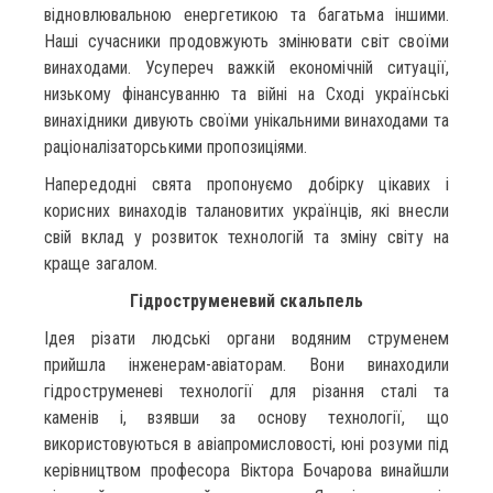
відновлювальною енергетикою та багатьма іншими.
Наші сучасники продовжують змінювати світ своїми
винаходами. Усупереч важкій економічній ситуації,
низькому фінансуванню та війні на Сході українські
винахідники дивують своїми унікальними винаходами та
раціоналізаторськими пропозиціями.
Напередодні свята пропонуємо добірку цікавих і
корисних винаходів талановитих українців, які внесли
свій вклад у розвиток технологій та зміну світу на
краще загалом.
Гідроструменевий скальпель
Ідея різати людські органи водяним струменем
прийшла інженерам-авіаторам. Вони винаходили
гідроструменеві технології для різання сталі та
каменів і, взявши за основу технології, що
використовуються в авіапромисловості, юні розуми під
керівництвом професора Віктора Бочарова винайшли