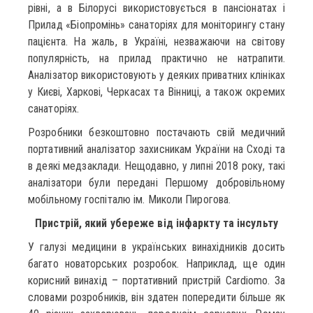
рівні, а в Білорусі використовується в пансіонатах і
Прилад «Біопромінь» санаторіях для моніторингу стану
пацієнта. На жаль, в Україні, незважаючи на світову
популярність, на прилад практично не натрапити.
Аналізатор використовують у деяких приватних клініках
у Києві, Харкові, Черкасах та Вінниці, а також окремих
санаторіях.
Розробники безкоштовно постачають свій медичний
портативний аналізатор захисникам України на Сході та
в деякі медзаклади. Нещодавно, у липні 2018 року, такі
аналізатори були передані Першому добровільному
мобільному госпіталю ім. Миколи Пирогова.
Пристрій, який убереже від інфаркту та інсульту
У галузі медицини в українських винахідників досить
багато новаторських розробок. Наприклад, ще один
корисний винахід – портативний пристрій Cardiomo. За
словами розробників, він здатен попередити більше як