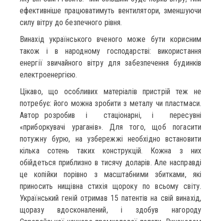
ефективніше працюватимуть вентилятори, зменшуючи
силу вітру до безпечного рівня.
Винахід українського вченого може бути корисним
також і в народному господарстві: використання
енергії звичайного вітру для забезпечення будинків
електроенергією.
Цікаво, що особливих матеріалів пристрій теж не
потребує: його можна зробити з металу чи пластмаси.
Автор розробив і стаціонарні, і пересувні
«приборкувачі ураганів». Для того, щоб погасити
потужну бурю, на узбережжі необхідно встановити
кілька сотень таких конструкцій. Кожна з них
обійдеться приблизно в тисячу доларів. Але насправді
це копійки порівно з масштабними збитками, які
приносить нищівна стихія щороку по всьому світу.
Український геній отримав 15 патентів на свій винахід,
щоразу вдосконалений, і здобув нагороду