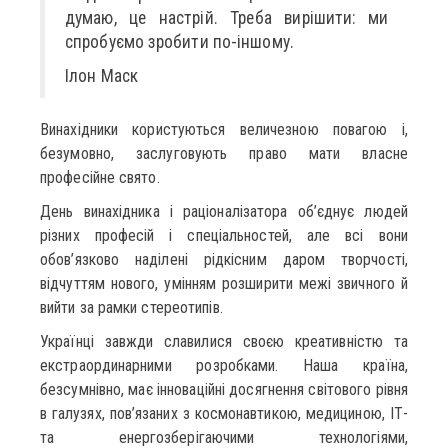
думаю, це настрій. Треба вирішити: ми
спробуємо зробити по-іншому.
Ілон Маск
Винахідники користуються величезною повагою і,
безумовно, заслуговують право мати власне
професійне свято.
День винахідника і раціоналізатора об’єднує людей
різних професій і спеціальностей, але всі вони
обов’язково наділені рідкісним даром творчості,
відчуттям нового, умінням розширити межі звичного й
вийти за рамки стереотипів.
Українці завжди славилися своєю креативністю та
екстраординарними розробками. Наша країна,
безсумнівно, має інноваційні досягнення світового рівня
в галузях, пов’язаних з космонавтикою, медициною, ІТ-
та енергозберігаючими технологіями,