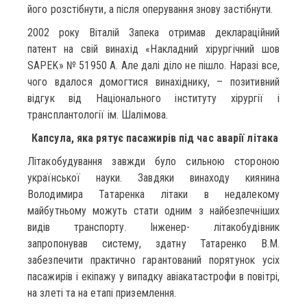
його розстібнути, а після оперування знову застібнути.
2002 року Віталій Запека отримав деклараційний
патент на свій винахід «Накладний хірургічний шов
SAPEK» № 51950 A. Але далі діло не пішло. Наразі все,
чого вдалося домогтися винахіднику, – позитивний
відгук від Національного інституту хірургії і
трансплантології ім. Шалімова.
Капсула, яка рятує пасажирів під час аварії літака
Літакобудування завжди було сильною стороною
української науки. Завдяки винаходу киянина
Володимира Татаренка літаки в недалекому
майбутньому можуть стати одним з найбезпечніших
видів транспорту. Інженер- літакобудівник
запропонував cистему, здатну Татаренко В.М.
забезпечити практично гарантований порятунок усіх
пасажирів і екіпажу у випадку авіакатастрофи в повітрі,
на злеті та на етапі приземлення.