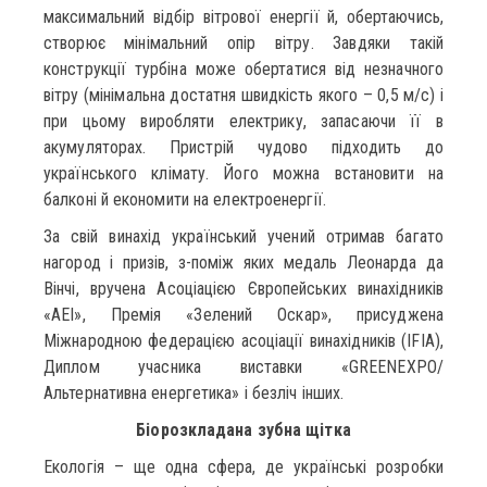
максимальний відбір вітрової енергії й, обертаючись,
створює мінімальний опір вітру. Завдяки такій
конструкції турбіна може обертатися від незначного
вітру (мінімальна достатня швидкість якого – 0,5 м/с) і
при цьому виробляти електрику, запасаючи її в
акумуляторах. Пристрій чудово підходить до
українського клімату. Його можна встановити на
балконі й економити на електроенергії.
За свій винахід український учений отримав багато
нагород і призів, з-поміж яких медаль Леонарда да
Вінчі, вручена Асоціацією Європейських винахідників
«AEI», Премія «Зелений Оскар», присуджена
Міжнародною федерацією асоціації винахідників (IFIA),
Диплом учасника виставки «GREENEXPO/
Альтернативна енергетика» і безліч інших.
Біорозкладана зубна щітка
Екологія – ще одна сфера, де українські розробки