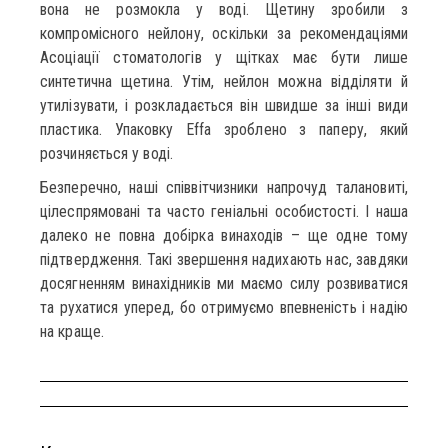
вона не розмокла у воді. Щетину зробили з
компромісного нейлону, оскільки за рекомендаціями
Асоціації стоматологів у щітках має бути лише
синтетична щетина. Утім, нейлон можна відділяти й
утилізувати, і розкладається він швидше за інші види
пластика. Упаковку Effа зроблено з паперу, який
розчиняється у воді.
Безперечно, наші співвітчизники напрочуд талановиті,
цілеспрямовані та часто геніальні особистості. І наша
далеко не повна добірка винаходів – ще одне тому
підтвердження. Такі звершення надихають нас, завдяки
досягненням винахідників ми маємо силу розвиватися
та рухатися уперед, бо отримуємо впевненість і надію
на краще.