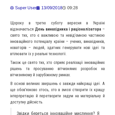
Super User
13/09/2018
09:28
Щороку в третю суботу вересня в Україні
відзначається
День винахідника і раціоналізатора
–
свято тих, хто є важливою та невід’ємною частиною
інноваційного потенціалу країни – учених, винахідників,
новаторів – людей, здатних генерувати нові ідеї та
втілювати їх у реальні технології.
Також це свято тих, хто сприяє реалізації інноваційних
рішень та просуванню вітчизняних розробок на
вітчизняному й зарубіжному ринках.
В основі великих звершень є завжди найкращі ідеї. А
ще обов’язково хтось, хто в змозі створити їх кращу
інтерпретацію й перетворити задум на матеріальну й
доступну дійсність.
Звідки береться інноваційне мислення? Я