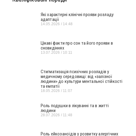
Які характерні клінічні прояви розладу
адаптації
14.05.2026
14:48
Цікаві факти про сон та його прояви в
сновидіннях
13.07.2026
10:11
Стигматизація психічних розладів у
медичному середовищі: від «залізної
людини» до культури ментальної стійкості
та емпатії
18.05.2026
11:07
Роль подушки в лікуванні та в житті
людини
28.07.2026
11:48
Роль ейкозаноїдів у розвитку алергічних