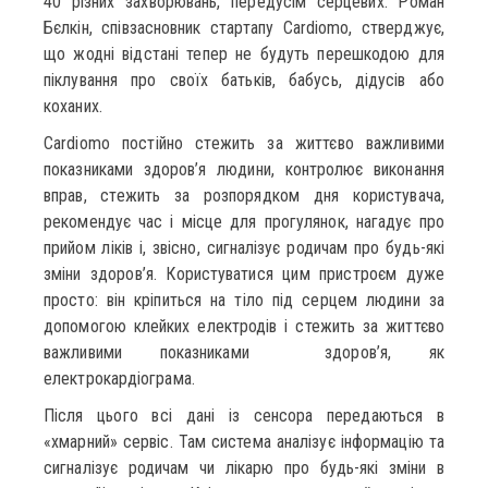
40 різних захворювань, передусім серцевих. Роман
Бєлкін, співзасновник стартапу Cardiomo, стверджує,
що жодні відстані тепер не будуть перешкодою для
піклування про своїх батьків, бабусь, дідусів або
коханих.
Cardiomo постійно стежить за життєво важливими
показниками здоров’я людини, контролює виконання
вправ, стежить за розпорядком дня користувача,
рекомендує час і місце для прогулянок, нагадує про
прийом ліків і, звісно, сигналізує родичам про будь-які
зміни здоров’я. Користуватися цим пристроєм дуже
просто: він кріпиться на тіло під серцем людини за
допомогою клейких електродів і стежить за життєво
важливими показниками здоров’я, як
електрокардіограма.
Після цього всі дані із сенсора передаються в
«хмарний» сервіс. Там система аналізує інформацію та
сигналізує родичам чи лікарю про будь-які зміни в