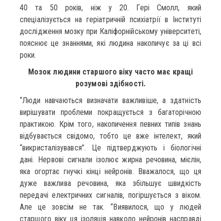
40 та 50 років, ніж у 20. Гері Смолл, який
спеціалізується на геріатричній психіатрії в Інституті
дослідження мозку при Каліфорнійському університеті,
пояснює це знаннями, які людина накопичує за ці всі
роки.
Мозок людини старшого віку часто має кращі
розумові здібності.
“Люди навчаються визначати важливіше, а здатність
вирішувати проблеми покращується з багаторічною
практикою. Крім того, накопичення певних типів знань
відбувається свідомо, тобто це вже інтелект, який
“викристалізувався”. Це підтверджують і біологічні
дані. Нервові сигнали ізолює жирна речовина, мієлін,
яка огортає гнучкі кінці нейронів. Вважалося, що ця
дуже важлива речовина, яка збільшує швидкість
передачі електричних сигналів, погіршується з віком.
Але це зовсім не так. “Виявилося, що у людей
старшого віку ця ізоляція навколо нейронів насправді