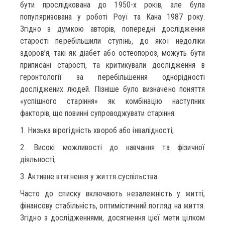
бути прослідкована до 1950-х років, але була
популяризована у роботі Роуї та Кана 1987 року.
Згідно з думкою авторів, попередні дослідження
старості перебільшили ступінь, до якої недоліки
здоров’я, такі як діабет або остеопороз, можуть бути
приписані старості, та критикували дослідження в
геронтології за перебільшення однорідності
досліджених людей. Пізніше було визначено поняття
«успішного старіння» як комбінацію наступних
факторів, що повинні супроводжувати старіння:
1. Низька вірогідність хвороб або інвалідності;
2. Високі можливості до навчання та фізичної
діяльності;
3. Активне втягнення у життя суспільства.
Часто до списку включають незалежність у житті,
фінансову стабільність, оптимістичний погляд на життя.
Згідно з дослідженнями, досягнення цієї мети цілком