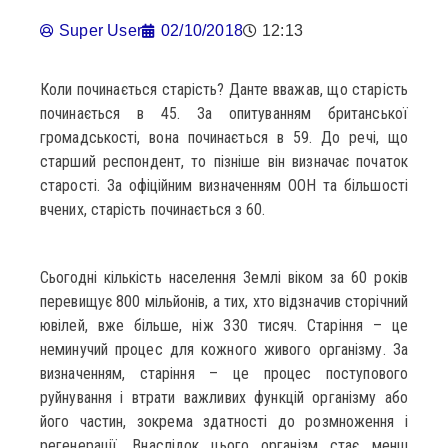
Super User
02/10/2018
12:13
Коли починається старість? Данте вважав, що старість
починається в 45. За опитуванням британської
громадськості, вона починається в 59. До речі, що
старший респондент, то пізніше він визначає початок
старості. За офіційним визначенням ООН та більшості
вчених, старість починається з 60.
Сьогодні кількість населення Землі віком за 60 років
перевищує 800 мільйонів, а тих, хто відзначив сторічний
ювілей, вже більше, ніж 330 тисяч. Старіння – це
неминучий процес для кожного живого організму. За
визначенням, старіння – це процес поступового
руйнування і втрати важливих функцій організму або
його частин, зокрема здатності до розмноження і
регенерації. Внаслідок цього організм стає менш