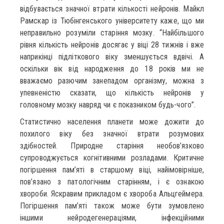
відбувається значної втрати кількості нейронів. Майкл
Рамскар із Тюбінгенського університету каже, що ми
неправильно розуміли старіння мозку. “Найбільшого
рівня кількість нейронів досягає у віці 28 тижнів і вже
наприкінці підліткового віку зменшується вдвічі. А
оскільки вік від народження до 18 років ми не
вважаємо разючим занепадом організму, можна з
упевненістю сказати, що кількість нейронів у
головному мозку навряд чи є показником будь-чого”.
Статистично населення планети може дожити до
похилого віку без значної втрати розумових
здібностей. Природне старіння необов’язково
супроводжується когнітивними розладами. Критичне
погіршення пам’яті в старшому віці, найімовірніше,
пов’язано з патологічним старінням, і є ознакою
хвороби. Яскравим прикладом є хвороба Альцгеймера.
Погіршення пам’яті також може бути зумовлено
іншими нейродегенераціями, інфекційними