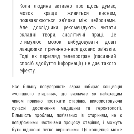
Коли людина активно про щось думає,
мозок краще живиться киснем,
пожвавлюються зв’язки мiж нейронами.
Але дослідники рекомендують читати
складні твори, аналітичні праці. Це
стимулює мозок вибудовувати довгі
ланцюжки причинно-наслідкових зв’язків.
Тоді як перегляд телепрограм (пасивний
спосіб здобуття інформації) не дає такого
ефекту.
Все більшу популярність зараз набирає концепція
«успішного старіння», що визначає, як найкращим
чином повинно протікати старіння, використовуючи
сучасні досягнення медицини та геронтології.
Більшість проблем, пов’язаних із старінням, не є
невід’ємними частинами процесу старіння, і можуть
бути відносно легко вирішеними. Ця концепція може