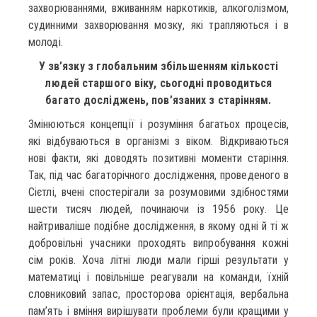
захворюваннями, вживанням наркотиків, алкоголізмом,
судинними захворювання мозку, які трапляються і в
молоді.
У зв’язку з глобальним збільшенням кількості
людей старшого віку, сьогодні проводиться
багато досліджень, пов’язаних з старінням.
Змінюються концепції і розуміння багатьох процесів,
які відбуваються в організмі з віком. Відкриваються
нові факти, які доводять позитивні моменти старіння.
Так, під час багаторічного дослідження, проведеного в
Сієтлі, вчені спостерігали за розумовими здібностями
шести тисяч людей, починаючи із 1956 року. Це
найтриваліше подібне дослідження, в якому одні й ті ж
добровільні учасники проходять випробування кожні
сім років. Хоча літні люди мали гірші результати у
математиці і повільніше реагували на команди, їхній
словниковий запас, просторова орієнтація, вербальна
пам’ять і вміння вирішувати проблеми були кращими у