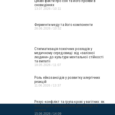
Цікаві факти про сон та його прояви в
сновидіннях
13.07.2026
10:11
Ферменти меду та його компоненти
26.06.2026
10:52
Стигматизація психічних розладів у
медичному середовищі: від «залізної
людини» до культури ментальної стійкості
та емпатії
18.05.2026
11:07
Роль ейкозаноїдів у розвитку алергічних
реакцій
11.06.2026
13:37
Резус-конфлікт та група крові у вагітних: як
попередити ускладнення для матері та
дитини
15.06.2026
14:09