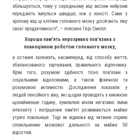
збільшується, тому у середньому віці аксони нейронів
передають імпульси швидше, ніж у юності. Саме у
зрілому віці ці клітини головного мозку досягають піку
своєї продуктивності”, – пояснює Гері Смолл.
Хороша пам’ять нерозривно пов’язана з
повноцінною роботою головного мозку,
а остання залежить, насамперед, від способу життя,
збалансованого харчування, правильного відпочинку.
Крім того, розумові здібності тісно пов’язані з
соціальними відносинами, а також фізичною та
розумовою активністю. Дослідження показали: у
людей пенсійного віку, які щодня проводять з книжкою
щонайменше годину, зумовлені віком негативні зміни
інтелекту і погіршення пам’яті розвиваються майже
утричі повільніше. Тоді як відмова від читання сприяє
сповільненню мозкової діяльності на майже 50
відсотків.