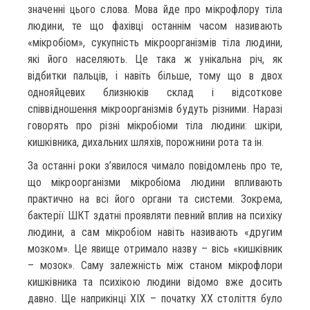
значенні цього слова. Мова йде про мікрофлору тіла
людини, те що фахівці останнім часом називають
«мікробіом», сукупність мікроорганізмів тіла людини,
які його населяють. Це така ж унікальна річ, як
відбитки пальців, і навіть більше, тому що в двох
однояйцевих близнюків склад і відсоткове
співвідношення мікроорганізмів будуть різними. Наразі
говорять про різні мікробіоми тіла людини: шкіри,
кишківника, дихальних шляхів, порожнини рота та ін.
За останні роки з’явилося чимало повідомлень про те,
що мікроорганізми мікробіома людини впливають
практично на всі його органи та системи. Зокрема,
бактерії ШКТ здатні проявляти певний вплив на психіку
людини, а сам мікробіом навіть називають «другим
мозком». Це явище отримало назву – вісь «кишківник
– мозок». Саму залежність між станом мікрофлори
кишківника та психікою людини відомо вже досить
давно. Ще наприкінці XIX – початку XX століття було