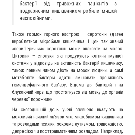
бактерії від тривожних пацієнтів з
подразненим кишківником робили мишей
неспокійними.
Також гормон гарного настрою – серотонін здатен
вироблятися мікробами кишківника. І цей так званий
«периферичний» серотонін може впливати на мозок.
Цитокіни – сполуки, які продукують клітини імунної
системи у відповідь на активність бактерій кишечнику,
також певним чином діють на мозок людини, а самі
метаболіти бактерій здатні змінювати проникність
геменцефалічного бар’єру. Відома дія бактерій і на
блукаючий нерв, що простягнувся від мозку до органів
черевної порожнини.
На сьогоднішній день учені впевнено вказують на
можливий наявний зв’язок між мікробіомом кишківника
та розладами психіки, зокрема аутизмом, тривожністю,
депресією чи посттравматичним розладом. Наприклад,