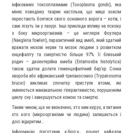
інфікованих токсоплазмами (Toxoplasma gondii), яка
міняє поведінку тварин настільки, що миші зовсім
перестають боятися свого основного ворога – котів, і
самі лізуть їм у пазурі. Інші приклади впливу на психіку
з боку мікроорганізмів – це неглерія Фоулера
(Naegleria fowleri), паразитичний вид амеб, який здатний
вражати нюхові нерви та мозок людини з розвитком
енцефаліту та смертністю більше 97%. Її близький
родич – дизентерійна амеба (Entamoeba histolytica)
також здатна долати геменцефалічний бар’єр. Сонна
хвороба або африканський трипаносомоз (Trypanosoma
brucei) викликає спочатку приступи втоми, які
зміняються маніакальною гіперактивністю, порушенням
циклу сну і завершується комою та смертю.
Таким чином, ще не визначено, хто ким керує, а питання
хто кого (мікроорганізми чи людина) залишається і
досі відкритим…
Інформацію підготував к.біол.н., доцент кафедри