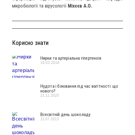
мікробіології та вірусології
Міхєєв А.О.
Корисно знати
Нирки та артеріальна гіпертензія
16.03.2018
Нудота і блювання під час вагітності: що
нового?
21.11.2025
Всесвітній день шоколаду
11.07.2013