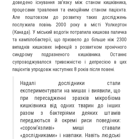
доведено існування зв’язку між станом кишківника,
процесами травлення та емоційним станом пацієнта.
Але поштовхом до розвитку таких досліджень
послужила повінь 2000 року в місті Уолкертон
(Канада). У міський водогін потрапила кишкова паличка
та кампілобактерії, що призвело до більше ніж 2300
випадків кишкових інфекцій з розвитком хронічного
синдрому подразненого кишківника. Останнє
супроводжувалося тривожністю і депресією в цих
пацієнтів упродовж наступних 8 років після повені.
Надалі дослідники стали
експериментувати на мишах і виявили, що
при пересадженні зразків мікробіома
кишківника від одних тварин до інших
разом з бактеріями деяких штамів
передаються й окремі риси поведінки:
«сором’язливі» миші ставали
«дослідниками» і навпаки. Навіть людські