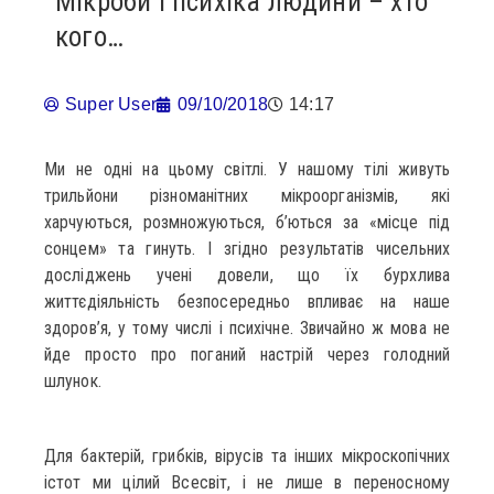
Мікроби і психіка людини – хто
кого…
Super User
09/10/2018
14:17
Ми не одні на цьому світлі. У нашому тілі живуть
трильйони різноманітних мікроорганізмів, які
харчуються, розмножуються, б’ються за «місце під
сонцем» та гинуть. І згідно результатів чисельних
досліджень учені довели, що їх бурхлива
життєдіяльність безпосередньо впливає на наше
здоров’я, у тому числі і психічне. Звичайно ж мова не
йде просто про поганий настрій через голодний
шлунок.
Для бактерій, грибків, вірусів та інших мікроскопічних
істот ми цілий Всесвіт, і не лише в переносному