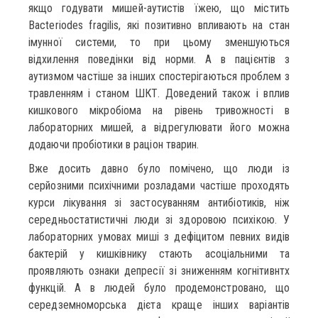
якщо годувати мишей-аутистів їжею, що містить
Bacteriodes fragilis, які позитивно впливають на стан
імунної системи, то при цьому зменшуються
відхилення поведінки від норми. А в пацієнтів з
аутизмом частіше за інших спостерігаються проблем з
травленням і станом ШКТ. Доведений також і вплив
кишкового мікробіома на рівень тривожності в
лабораторних мишей, а відрегулювати його можна
додаючи пробіотики в раціон тварин.
Вже досить давно було помічено, що люди із
серйозними психічними розладами частіше проходять
курси лікування зі застосуванням антибіотиків, ніж
середньостатистичні люди зі здоровою психікою. У
лабораторних умовах миші з дефіцитом певних видів
бактерій у кишківнику стають асоціальними та
проявляють ознаки депресії зі зниженням когнітивнтх
функцій. А в людей було продемонстровано, що
середземноморська дієта краще інших варіантів