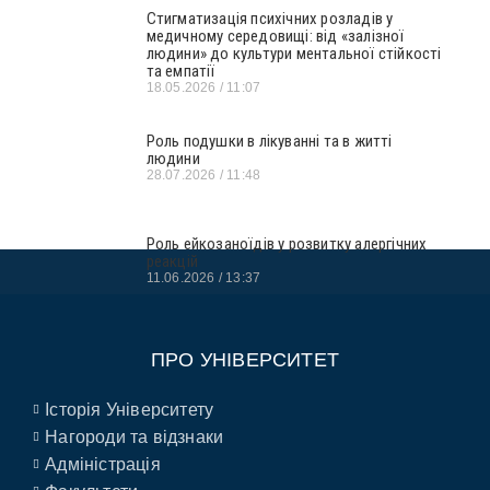
Стигматизація психічних розладів у
медичному середовищі: від «залізної
людини» до культури ментальної стійкості
та емпатії
18.05.2026
11:07
Роль подушки в лікуванні та в житті
людини
28.07.2026
11:48
Роль ейкозаноїдів у розвитку алергічних
реакцій
11.06.2026
13:37
ПРО УНІВЕРСИТЕТ
Історія Університету
Нагороди та відзнаки
Адміністрація