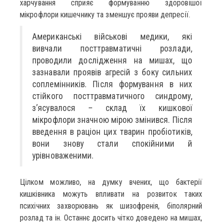
харчування сприяє формуванню здоровішої
мікрофлори кишечнику та зменшує прояви депресії.
Американські військові медики, які
вивчали посттравматичні розлади,
проводили дослідження на мишах, що
зазнавали проявів агресій з боку сильних
соплемінників. Після формування в них
стійкого посттравматичного синдрому,
з’ясувалося – склад їх кишкової
мікрофлори значною мірою змінився. Після
введення в раціон цих тварин пробіотиків,
вони знову стали спокійними й
урівноваженими.
Цілком можливо, на думку вчених, що бактерії
кишківника можуть впливати на розвиток таких
психічних захворювань як шизофренія, біполярний
розлад та ін. Останнє досить чітко доведено на мишах,