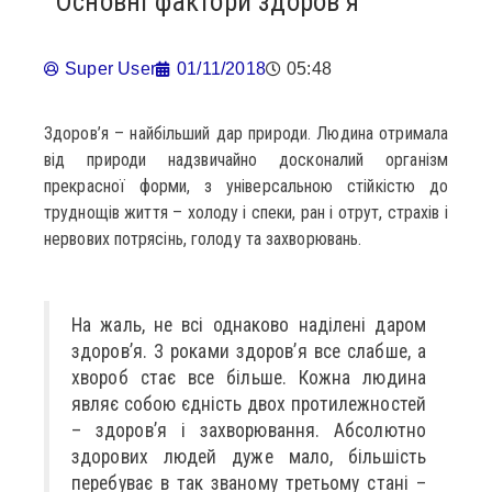
Основні фактори здоров’я
Super User
01/11/2018
05:48
Здоров’я – найбільший дар природи. Людина отримала
від природи надзвичайно досконалий організм
прекрасної форми, з універсальною стійкістю до
труднощів життя – холоду і спеки, ран і отрут, страхів і
нервових потрясінь, голоду та захворювань.
На жаль, не всі однаково наділені даром
здоров’я. З роками здоров’я все слабше, а
хвороб стає все більше. Кожна людина
являє собою єдність двох протилежностей
– здоров’я і захворювання. Абсолютно
здорових людей дуже мало, більшість
перебуває в так званому третьому стані –