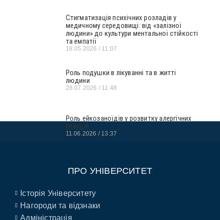
Стигматизація психічних розладів у
медичному середовищі: від «залізної
людини» до культури ментальної стійкості
та емпатії
18.05.2026
11:07
Роль подушки в лікуванні та в житті
людини
28.07.2026
11:48
Роль ейкозаноїдів у розвитку алергічних
реакцій
11.06.2026
13:37
ПРО УНІВЕРСИТЕТ
Історія Університету
Нагороди та відзнаки
Адміністрація