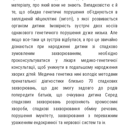
матеріалу, про який вони не знають. Випадковістю є й
те, що обидва генетичні порушення об’єднуються в
заплідненій яйцеклітині (зиготі), з якої розвивається
організм дитини. Імовірність зустрічі двох носіїв
однакового генетичного порушення дуже низька. Але
якщо все-таки ця зустрів відбулася, а про це звичайно
дізнаються при народженні дитини зі спадково
зумовленим захворюванням, необхідно
проконсультуватися у лікаря медико-генетичної
консультації, щоб уникнути в подальшому народження
хворих дітей. Медична генетика нині володіє методами
пренатальної діагностики близько 70 спадкових
захворювань, що дає змогу задовго до родів
попередити батьків, що очікувана дитина Серед
спадкових захворювань розрізняють хромосомні
хвороби, спадкові захворювання обміну речовин,
порушення імунітету, захворювання з переважним
ураженням ендокринної та нервової систем та ін.