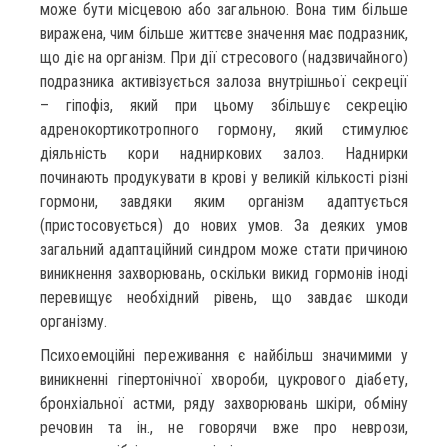
може бути місцевою або загальною. Вона тим більше
виражена, чим більше життєве значення має подразник,
що діє на організм. При дії стресового (надзвичайного)
подразника активізується залоза внутрішньої секреції
– гіпофіз, який при цьому збільшує секрецію
адренокортикотропного гормону, який стимулює
діяльність кори надниркових залоз. Наднирки
починають продукувати в крові у великій кількості різні
гормони, завдяки яким організм адаптується
(пристосовується) до нових умов. За деяких умов
загальний адаптаційний синдром може стати причиною
виникнення захворювань, оскільки викид гормонів іноді
перевищує необхідний рівень, що завдає шкоди
організму.
Психоемоційні переживання є найбільш значимими у
виникненні гіпертонічної хвороби, цукрового діабету,
бронхіальної астми, ряду захворювань шкіри, обміну
речовин та ін., не говорячи вже про неврози,