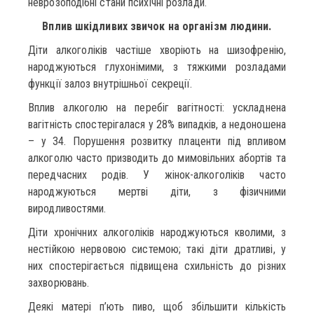
неврозоподібні стани психічні розлади.
Вплив шкідливих звичок на організм людини.
Діти алкоголіків частіше хворіють на шизофренію,
народжуються глухонімими, з тяжкими розладами
функції залоз внутрішньої секреції.
Вплив алкоголю на перебіг вагітності: ускладнена
вагітність спостерігалася у 28% випадків, а недоношена
– у 34. Порушення розвитку плаценти під впливом
алкоголю часто призводить до мимовільних абортів та
передчасних родів. У жінок-алкоголіків часто
народжуються мертві діти, з фізичними
виродливостями.
Діти хронічних алкоголіків народжуються кволими, з
нестійкою нервовою системою; такі діти дратливі, у
них спостерігається підвищена схильність до різних
захворювань.
Деякі матері п’ють пиво, щоб збільшити кількість