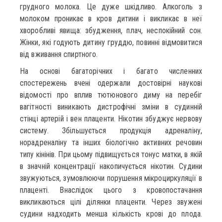
грудного молока. Це дуже шкідливо. Алкоголь з
молоком проникає в кров дитини і викликає в неї
хворобливі явища: збудження, плач, неспокійний сон.
Жінки, які годують дитину груддю, повинні відмовитися
від вживання спиртного.
На основі багаторічних і багато численних
спостережень вчені одержали достовірні наукові
відомості про вплив тютюнового диму на перебіг
вагітності виникають дистрофічні зміни в судинній
стінці артерій і вен плаценти. Нікотин збуджує нервову
систему. Збільшується продукція адреналіну,
норадреналіну та інших біологічно активних речовин
типу кінінів. При цьому підвищується тонус матки, в якій
в значній концентрації накопичується нікотин. Судини
звужуються, зумовлюючи порушення мікроциркуляції в
плаценті. Внаслідок цього з кровопостачання
викликаються цілі ділянки плаценти. Через звужені
судини надходить менша кількість крові до плода.