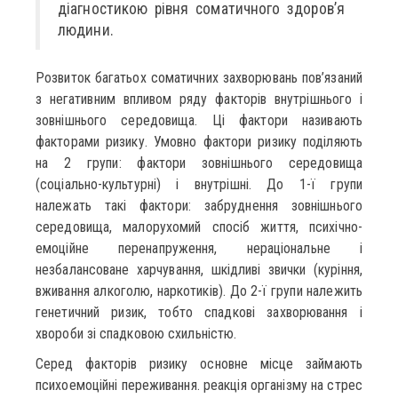
діагностикою рівня соматичного здоров’я
людини.
Розвиток багатьох соматичних захворювань пов’язаний
з негативним впливом ряду факторів внутрішнього і
зовнішнього середовища. Ці фактори називають
факторами ризику. Умовно фактори ризику поділяють
на 2 групи: фактори зовнішнього середовища
(соціально-культурні) і внутрішні. До 1-ї групи
належать такі фактори: забруднення зовнішнього
середовища, малорухомий спосіб життя, психічно-
емоційне перенапруження, нераціональне і
незбалансоване харчування, шкідливі звички (куріння,
вживання алкоголю, наркотиків). До 2-ї групи належить
генетичний ризик, тобто спадкові захворювання і
хвороби зі спадковою схильністю.
Серед факторів ризику основне місце займають
психоемоційні переживання. реакція організму на стрес