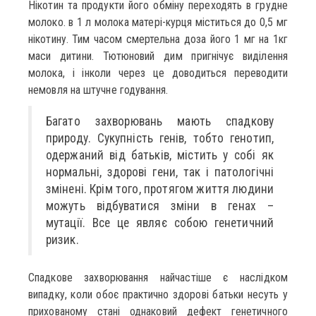
Нікотин та продукти його обміну переходять в грудне
молоко. в 1 л молока матері-курця міститься до 0,5 мг
нікотину. Тим часом смертельна доза його 1 мг на 1кг
маси дитини. Тютюновий дим пригнічує виділення
молока, і інколи через це доводиться переводити
немовля на штучне годування.
Багато захворювань мають спадкову
природу. Сукупність генів, тобто генотип,
одержаний від батьків, містить у собі як
нормальні, здорові гени, так і патологічні
змінені. Крім того, протягом життя людини
можуть відбуватися зміни в генах –
мутації. Все це являє собою генетичний
ризик.
Спадкове захворювання найчастіше є наслідком
випадку, коли обоє практично здорові батьки несуть у
прихованому стані однаковий дефект генетичного