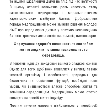
та іншими шкідливими діями на плід під час вагітності.
В цьому аспекті величезна роль належить стану
навколишнього середовища і морально-етичним
характеристикам майбутніх батьків. Доброзичлива
порада медпрацівників може змінити рішення молодої
сім’ї про народження дитини у психічно неповноцінних
батьків, хронічних алкоголіків, наркоманів, важкохворих.
Формування здоров’я визначається способом
життя людини і станом навколишнього
середовища.
В генотипі індивіду закодовані всі його спадкові ознаки.
Однак для того, щоб вони виявилися у вигляді певних
якостей організму і особистості, природних для
біологічних та соціальних функцій, необхідні певні
умови, які визначаються власне способом життя та
зовнішнім середовищем. Медпрацівник може істотно
вплинути на спосіб життя індивіду.
Процес витрати здоров’я відбувається у виробничій