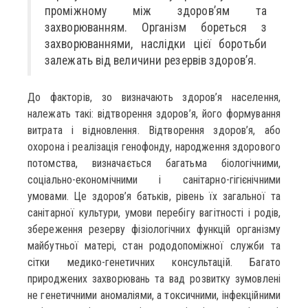
проміжному між здоров’ям та
захворюванням. Організм бореться з
захворюваннями, наслідки цієї боротьби
залежать від величини резервів здоров’я.
До факторів, зо визначають здоров’я населення,
належать такі: відтворення здоров’я, його формування
витрата і відновлення. Відтворення здоров’я, або
охорона і реалізація генофонду, народження здорового
потомства, визначається багатьма біологічними,
соціально-економічними і санітарно-гігієнічними
умовами. Це здоров’я батьків, рівень їх загальної та
санітарної культури, умови перебігу вагітності і родів,
збереження резерву фізіологічних функцій організму
майбутньої матері, стан рододопоміжної служби та
сітки медико-генетичних консультацій. Багато
природжених захворювань та вад розвитку зумовлені
не генетичними аномаліями, а токсичними, інфекційними