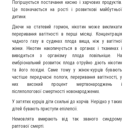
Погіршується постачання кисню і харчових продуктів.
Це позначається на рості і розвиткові майбутньої
дитини.
Діючи на статевий гормон, нікотин може викликати
переривання вагітності в перші місяці. Концентрація
чадного газу в судинах плода вища, ніж у вагітної
жінки. Нікотин накопичується в органах і тканинах і
виводиться з організму плода повільніше. На
ембріональний розвиток плода отруйно діють нікотин
та його похідні. Саме тому у жінок-курців бувають
частіше передчасні пологи, переривання вагітності, у
них високий процент мертвонароджень і
післяпологової смертності новонароджених.
У затятих курців діти схильні до корчів. Нерідко у таких
дітей бувають приступи епілепсії.
Немовлята вмирають від так званого синдрому
раптової смерті.