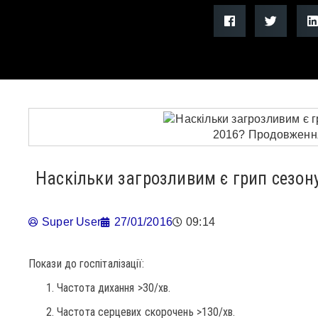
Наскільки загрозливим є грип сезон
Super User
27/01/2016
09:14
Покази до госпіталізації:
Частота дихання >30/хв.
Частота серцевих скорочень >130/хв.