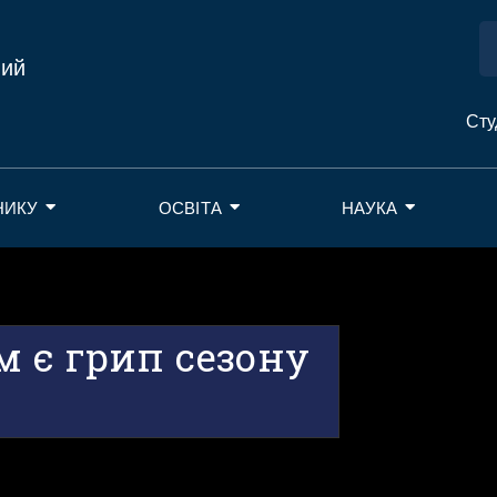
ний
Сту
НИКУ
ОСВІТА
НАУКА
м є грип сезону