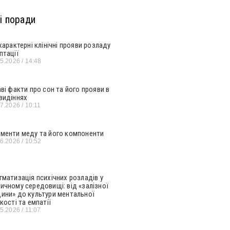
і поради
 характерні клінічні прояви розладу
птації
05.2026
14:48
аві факти про сон та його прояви в
видіннях
07.2026
10:11
менти меду та його компоненти
06.2026
10:52
гматизація психічних розладів у
ичному середовищі: від «залізної
ини» до культури ментальної
кості та емпатії
05.2026
11:07