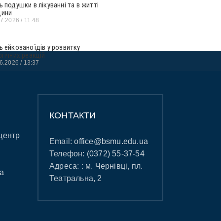
ь подушки в лікуванні та в житті
ини
07.2026
11:48
ь ейкозаноїдів у розвитку
ргічних реакцій
06.2026
13:37
КОНТАКТИ
центр
Email:
office@bsmu.edu.ua
Телефон:
(0372) 55-37-54
Адреса: : м. Чернівці, пл.
а
Театральна, 2