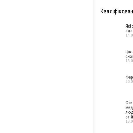
Кваліфікован
Які
ада
14.
Цік
сно
13.
Фер
26.
Сти
мед
люд
стій
18.