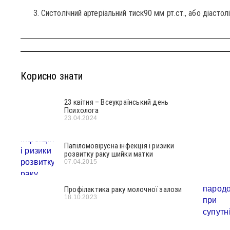
Систолічний артеріальний тиск90 мм рт.ст., або діастолі
Корисно знати
23 квітня – Всеукраїнський день
Психолога
23.04.2024
Папіломовірусна інфекція і ризики
розвитку раку шийки матки
07.04.2015
Профілактика раку молочної залози
18.10.2023