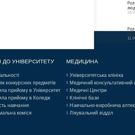
Рол
люд
28.
Рол
але
11.
П ДО УНІВЕРСИТЕТУ
МЕДИЦИНА
альності
Університетська клініка
ік конкурсних предметів
Медичний консультативний 
ла прийому в Університет
Медичні Центри
ла прийому в Коледж
Клінічні бази
сть навчання
Навчально-виробнича аптек
альна коміся
Лікувальний відділ