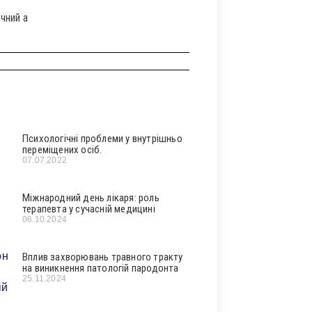
чний а
Психологічні проблеми у внутрішньо
переміщених осіб.
07.07.2022
Міжнародний день лікаря: роль
терапевта у сучасній медицині
06.10.2024
Вплив захворювань травного тракту
на виникнення патологій пародонта
25.11.2024