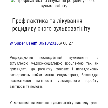
Профілактика та лікування
рецидивуючого вульвовагініту
Super User
30/10/2018
08:27
Рецидивуючий неспецифічний вульвовагініт є
актуальною медико-соціальною проблемою так, як
призвидить до розвитку фонових і передракових
захворювань шийки матки, ендометриту, безпліддя,
позаматкової вагітності, ускладненого перебігу
вагітності та пологів.
У механізмі виникнення вульвовагініту важливу роль