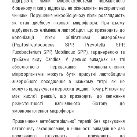
відіграють зміни мікроекосистеми нормального
біоценозу піхви у відповідь на різноманітні несприятливі
чинники. Порушення мікробіоценозу піхви розглядають
як стан дисбіозу піхвової мікрофлори. При цьому
відбувається елімінація лактобацил, що призводить до
колонізації піхви облігатними анаеробами
(Peptostreptococcus SPP, Prevotella SPP,
Fusobacterium SPP, Mobilincus SPP), гарднерелою та
грибами виду Candida. У деяких випадках на тлі
абсолютного переважання умовнопатогенних
мікроорганізмів можуть бути присутні лактобацили
анаеробного походження в низькому титрі, які не
можуть продукувати пероксид водню. Тому рН піхви не
має кислої реакції, що призводить до зниження
резистентності вагінального біотопу до
умовнопатогенної мікрофлори.
Призначення антибактеріальної терапії без врахування
патогенезу захворювання, в більшості випадків не дає
позитивного результату, а призводить до