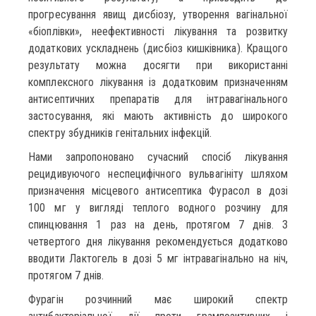
прогресування явищ дисбіозу, утворення вагінальної
«біоплівки», неефективності лікування та розвитку
додаткових ускладнень (дисбіоз кишківника). Кращого
результату можна досягти при використанні
комплексного лікування із додатковим призначенням
антисептичних препаратів для інтравагінального
застосування, які мають активність до широкого
спектру збудників генітальних інфекцій.
Нами запропоновано сучасний спосіб лікування
рецидивуючого неспецифічного вульвагініту шляхом
призначення місцевого антисептика Фурасол в дозі
100 мг у вигляді теплого водного розчину для
спинцювання 1 раз на день, протягом 7 днів. З
четвертого дня лікування рекомендується додатково
вводити Лактогель в дозі 5 мг інтравагінально на ніч,
протягом 7 днів.
Фурагін розчинний має широкий спектр