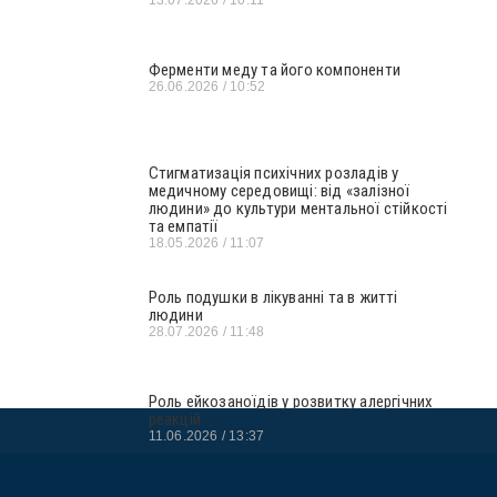
13.07.2026
10:11
Ферменти меду та його компоненти
26.06.2026
10:52
Стигматизація психічних розладів у
медичному середовищі: від «залізної
людини» до культури ментальної стійкості
та емпатії
18.05.2026
11:07
Роль подушки в лікуванні та в житті
людини
28.07.2026
11:48
Роль ейкозаноїдів у розвитку алергічних
реакцій
11.06.2026
13:37