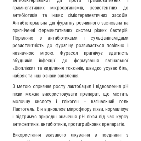
антибактеріальної дії проти грампозитивних і
грамнегативних мікроорганізмів, резистентних до
антибіотиків та інших хіміотерапевтичних засобів.
Антибіктеріальна дія фурагіну розчинного заснована на
пригніченні ферментативних систем різних бактерій.
Порівняно з антибіотиками і сульфаніламідами
резистентність до фурагіну розвивається повільно і
незначною мірою. Фурасол пригнічує здатність
збудників інфекції до формування вагінальної
«біоплівки» та виділення токсинів, швидко усуває біль,
набряк та інші ознаки запалення.
З метою сприяння росту лактобацил і відновлення рН
піхви можна використовувати препарат, що містить
молочну кислоту і глікоген – вагінальний гель
Лактогель. Він відновлює мікрофлору піхви, нормалізує
і підтримує природні значення рН піхви під час курсу
антисептиків, антибіотиків, протигрибкових препаратів.
Використання вказаного лікування в поєднанні з