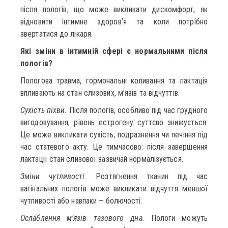
після пологів, що може викликати дискомфорт, як
відновити інтимне здоров’я та коли потрібно
звертатися до лікаря.
Які зміни в інтимній сфері є нормальними після
пологів?
Пологова травма, гормональні коливання та лактація
впливають на стан слизових, м’язів та відчуттів.
Сухість піхви.
Після пологів, особливо під час грудного
вигодовування, рівень естрогену суттєво знижується.
Це може викликати сухість, подразнення чи печіння під
час статевого акту. Це тимчасово: після завершення
лактації стан слизової зазвичай нормалізується.
Зміни чутливості.
Розтягнення тканин під час
вагінальних пологів може викликати відчуття меншої
чутливості або навпаки – болючості.
Ослаблення м’язів тазового дна.
Пологи можуть