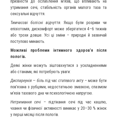
призвести до ослаблення м’язів, що впливають на
утримання сечі, стабільність органів малого таза та
сексуальні відчуття.
Тимчасові болісні відчуття.
Якщо були розриви чи
епізіотомія, дискомфорт може зберігатися 4–6 тижнів
або трохи довше. Усі ці зміни – природні й зазвичай
поступово минають.
Можливі проблеми інтимного здоров’я після
пологів.
Деякі жінки можуть зіштовхнутися з ускладненнями
або станами, які потребують уваги:
Диспареунія — біль під час статевого акту
– може бути
пов’язана з рубцями, недостатньою змазкою, спазмом
м’язів тазового дна чи психологічною напругою.
Нетримання сечі
– підтікання сечі під час кашлю,
чхання чи фізичної активності виникає у 20–30 % жінок
у перші місяці після пологів.