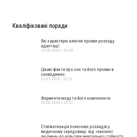
Кваліфіковані поради
Які характерні клінічні прояви розладу
адаптації
14.05.2026
14:48
Цікаві факти про сон та його прояви в
сновидіннях
13.07.2026
10:11
Ферменти меду та його компоненти
26.06.2026
10:52
Стигматизація психічних розладів у
медичному середовищі: від «залізної
людини» до культури ментальної стійкості