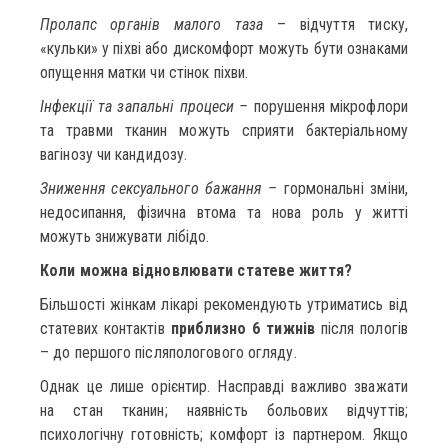
Пролапс органів малого таза
– відчуття тиску,
«кульки» у піхві або дискомфорт можуть бути ознаками
опущення матки чи стінок піхви.
Інфекції та запальні процеси –
порушення мікрофлори
та травми тканин можуть сприяти бактеріальному
вагінозу чи кандидозу.
Зниження сексуального бажання –
гормональні зміни,
недосипання, фізична втома та нова роль у житті
можуть знижувати лібідо.
Коли можна відновлювати статеве життя?
Більшості жінкам лікарі рекомендують утриматись від
статевих контактів
приблизно 6 тижнів
після пологів
– до першого післяпологового огляду.
Однак це лише орієнтир. Насправді важливо зважати
на стан тканин; наявність больових відчуттів;
психологічну готовність; комфорт із партнером. Якщо