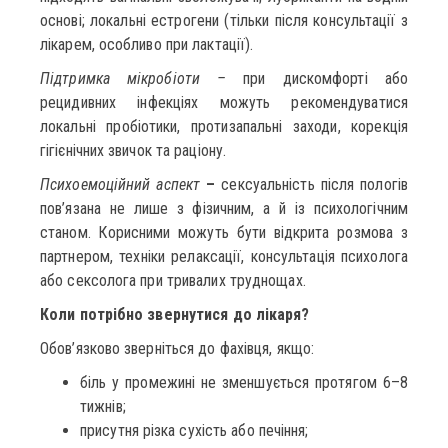
основі; локальні естрогени (тільки після консультації з
лікарем, особливо при лактації).
Підтримка мікробіоти –
при дискомфорті або
рецидивних інфекціях можуть рекомендуватися
локальні пробіотики, протизапальні заходи, корекція
гігієнічних звичок та раціону.
Психоемоційний аспект
–
сексуальність після пологів
пов’язана не лише з фізичним, а й із психологічним
станом. Корисними можуть бути відкрита розмова з
партнером, техніки релаксації, консультація психолога
або сексолога при тривалих труднощах.
Коли потрібно звернутися до лікаря?
Обов’язково зверніться до фахівця, якщо:
біль у промежині не зменшується протягом 6–8
тижнів;
присутня різка сухість або печіння;