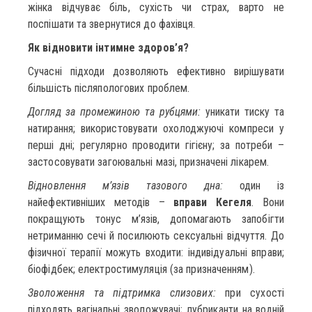
жінка відчуває біль, сухість чи страх, варто не
поспішати та звернутися до фахівця.
Як відновити інтимне здоров’я?
Сучасні підходи дозволяють ефективно вирішувати
більшість післяпологових проблем.
Догляд за промежиною та рубцями:
уникати тиску та
натирання; використовувати охолоджуючі компреси у
перші дні; регулярно проводити гігієну; за потреби –
застосовувати загоювальні мазі, призначені лікарем.
Відновлення м’язів тазового дна:
один із
найефективніших методів –
вправи Кегеля
. Вони
покращують тонус м’язів, допомагають запобігти
нетриманню сечі й посилюють сексуальні відчуття. До
фізичної терапії можуть входити: індивідуальні вправи;
біофідбек; електростимуляція (за призначенням).
Зволоження та підтримка слизових:
при сухості
підходять вагінальні зволожувачі; лубриканти на водній