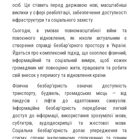
осіб. Це ставить перед державою нові, масштабніші
виклики у сфері реабілітації, забезпечення доступності
інфраструктури та соціального захисту.
Сьогодні, в умовах повномасштабної війни та
повоєнного відновлення, як ніколи актуальним є
створення справді безбар’єрного простору в Україні.
Йдеться про комплексний підхід, що охоплює фізичний,
інформаційний та соціальний виміри, щоб кожен
громадянин міг повноцінно жити, працювати та робити
свій внесок у перемогу та відновлення країни.
Фізична безбар’єрність означає доступність
транспорту, будівель, громадських місць — від
пандусів і ліфтів до адаптованих санвузлів.
Інформаційна безбар’єрність передбачає легкий
доступ до інформації, використання зрозумілої мови,
субтитрів, аудіодескрипції та жестової мови.
Соціальна безбар’єрність долає упередження та
стигму, сприяє інклюзивному спілкуванню та рівним