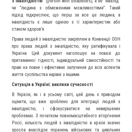
з інвалідністю”
(person with disabilities), а не “інвалід”
чи “людина з обмеженими можливостями”. Такий
підхід підкреслює, що перш за все це людина, а
інвалідність є лише однією з її характеристик або
станом здоров’я.
Права людей з інвалідністю закріплені в Конвенції ООН
про права людей з інвалідністю, яку ратифікувала і
Україна. Цей документ наголошує на повазі до
притаманної гідності, індивідуальній самостійності та
праві на повне і ефективне залучення до всіх аспектів
життя суспільства нарівні з іншими.
Ситуація в Україні: виклики сучасності
В Україні, як і в усьому світі, цей день є приводом
оцінити, що вже зроблено для інтеграції людей з
інвалідністю, і сфокусуватися на невирішених
проблемах. З початком повномасштабного вторгнення
Росії, кількість людей з інвалідністю в країні значно
зросла внаслідок поранень військових та цивільних