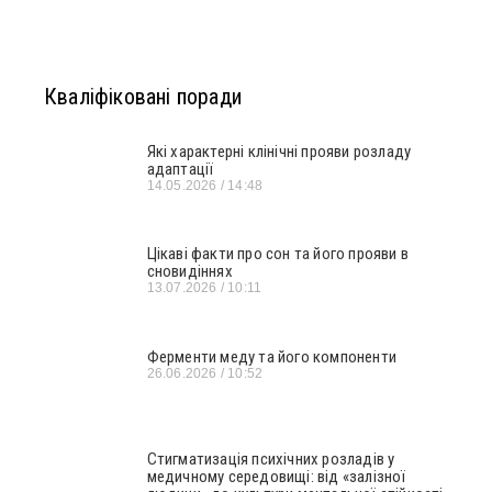
Кваліфіковані поради
Які характерні клінічні прояви розладу
адаптації
14.05.2026
14:48
Цікаві факти про сон та його прояви в
сновидіннях
13.07.2026
10:11
Ферменти меду та його компоненти
26.06.2026
10:52
Стигматизація психічних розладів у
медичному середовищі: від «залізної