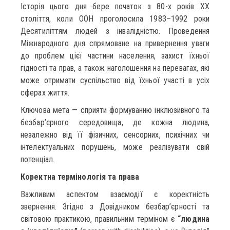
Історія цього дня бере початок з 80-х років XX
століття, коли ООН проголосила 1983–1992 роки
Десятиліттям людей з інвалідністю. Проведення
Міжнародного дня спрямоване на привернення уваги
до проблем цієї частини населення, захист їхньої
гідності та прав, а також наголошення на перевагах, які
може отримати суспільство від їхньої участі в усіх
сферах життя.
Ключова мета — сприяти формуванню інклюзивного та
безбар’єрного середовища, де кожна людина,
незалежно від її фізичних, сенсорних, психічних чи
інтелектуальних порушень, може реалізувати свій
потенціал.
Коректна термінологія та права
Важливим аспектом взаємодії є коректність
звернення. Згідно з Довідником безбар’єрності та
світовою практикою, правильним терміном є
“людина