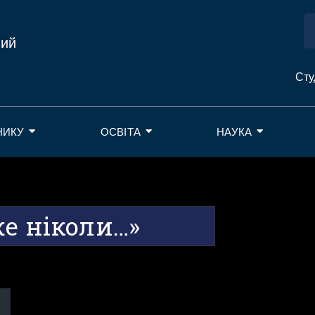
ний
Сту
НИКУ
ОСВІТА
НАУКА
же ніколи…»