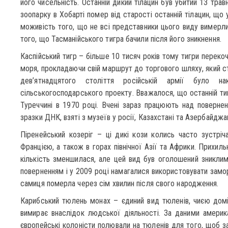
його чисельність. Останній дикий тілацин був убитий 13 трав
зоопарку в Хобарті помер від старості останній тілацин, що 
моживість того, що не всі представники цього виду вимерли
того, що Тасманійського тигра бачили після його зникнення.
Каспійський тигр – більше 10 тисяч років тому тигри переко
моря, прокладаючи свій маршрут до торгового шляху, який с
дев’ятнадцятого століття російській армії було н
сільськогосподарського проекту. Вважалося, що останній ти
Туреччині в 1970 році. Вчені зараз працюють над повернен
зразки ДНК, взяті з музеїв у росії, Казахстані та Азербайджан
Піренейський козеріг – ці дикі кози колись часто зустріч
Францією, а також в горах північної Азії та Африки. Прихиль
кількість зменшилася, але цей вид був оголошений зниклим
поверненням і у 2009 році намагалися використовувати замо
самиця померла через сім хвилин після свого народження.
Карибський тюлень монах – єдиний вид тюленів, чиєю домі
вимирає внаслідок людської діяльності. За даними америк
європейські колоністи полювали на тюленів для того, щоб з