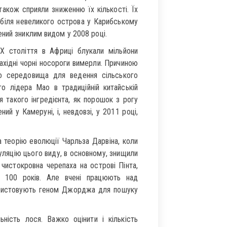
також сприяли зниженню їх кількості. Їх
 біля невеликого острова у Карибському
ний зниклим видом у 2008 році.
Х століття в Африці блукали мільйони
Західні чорні носороги вимерли. Причиною
го середовища для ведення сільського
го лідера Мао в традиційній китайській
 такого інгредієнта, як порошок з рогу
ий у Камеруні, і, невдовзі, у 2011 році,
 теорію еволюції Чарльза Дарвіна, коли
опуляцію цього виду, в основному, знищили
чистокровна черепаха на острові Пінта,
 100 років. Але вчені працюють над
ористовують геном Джорджа для пошуку
ьність лося. Важко оцінити і кількість