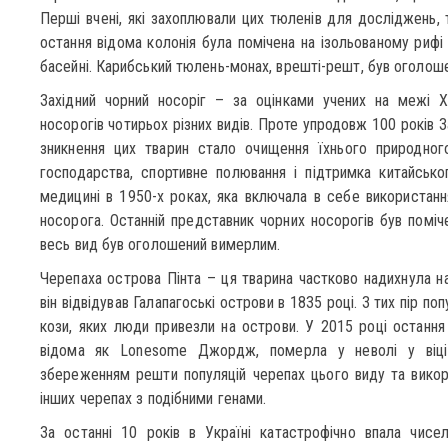
Перші вчені, які захоплювали цих тюленів для досліджень, 
остання відома колонія була помічена на ізольованому рифі
басейні. Карибський тюлень-монах, врешті-решт, був оголоше
Західний чорний носоріг – за оцінками учених на межі Х
носорогів чотирьох різних видів. Проте упродовж 100 років 
зникнення цих тварин стало очищення їхнього природно
господарства, спортивне полювання і підтримка китайсько
медицині в 1950-х роках, яка включала в себе використання
носорога. Останній представник чорних носорогів був помічен
весь вид був оголошений вимерлим.
Черепаха острова Пінта – ця тварина частково надихнула на
він відвідував Галапагоські острови в 1835 році. З тих пір п
кози, яких люди привезли на острови. У 2015 році остання 
відома як Lonesome Джордж, померла у неволі у віці
збереженням решти популяцій черепах цього виду та вик
інших черепах з подібними генами.
За останні 10 років в Україні катастрофічно впала чисел