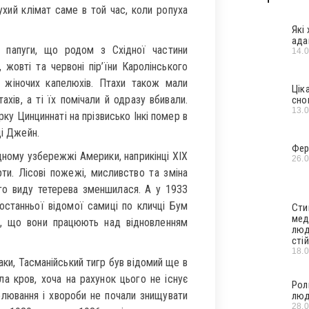
ухий клімат саме в той час, коли ропуха
Які
ада
у папуги, що родом з Східної частини
14.
 жовті та червоні пір’їни Каролінського
а жіночих капелюхів. Птахи також мали
Цік
ахів, а ті їх помічали й одразу вбивали.
сно
13.
рку Цинциннаті на прізвисько Інкі помер в
ді Джейн.
Фер
дному узбережжі Америки, наприкінці ХІХ
26.
ти. Лісові пожежі, мисливство та зміна
го виду тетерева зменшилася. А у 1933
останньої відомої самиці по кличці Бум
Сти
мед
и, що вони працюють над відновленням
люд
стій
18.
аки, Тасманійський тигр був відомий ще в
ла кров, хоча на рахунок цього не існує
Рол
полювання і хвороби не почали знищувати
люд
28.