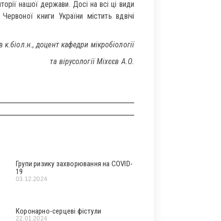
иторії нашої держави. Досі на всі ці види
Червоної книги України містить вдвічі
 к.біол.н., доцент кафедри мікробіології
та вірусології Міхєєв А.О.
Групи ризику захворювання на COVID-
19
03.12.2024
Коронарно-серцеві фістули
22.01.2024