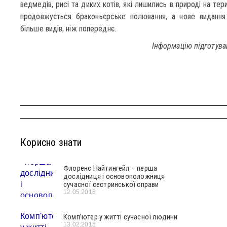
ведмедів, рисі та диких котів, які лишились в природі на тер
продовжується браконьєрське полювання, а нове видання 
більше видів, ніж попереднє.
Інформацію підготував
Корисно знати
Флоренс Найтингейл – перша
дослідниця і основоположниця
сучасної сестринської справи
12.05.2016
Комп’ютер у житті сучасної людини
13.02.2015