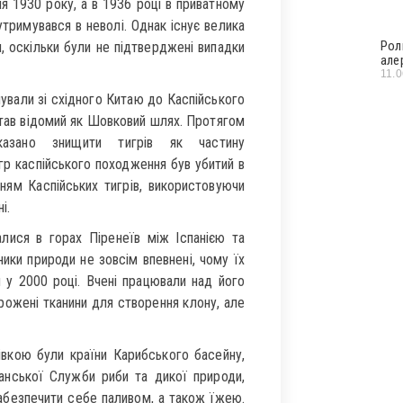
ня 1930 року, а в 1936 році в приватному
утримувався в неволі. Однак існує велика
Рол
, оскільки були не підтверджені випадки
але
11.
чували зі східного Китаю до Каспійського
тав відомий як Шовковий шлях. Протягом
аказано знищити тигрів як частину
гр каспійського походження був убитий в
ням Каспійських тигрів, використовуючи
і.
алися в горах Піренеїв між Іспанією та
ники природи не зовсім впевнені, чому їх
 у 2000 році. Вчені працювали над його
рожені тканини для створення клону, але
вкою були країни Карибського басейну,
анської Служби риби та дикої природи,
абезпечити себе паливом, а також їжею.