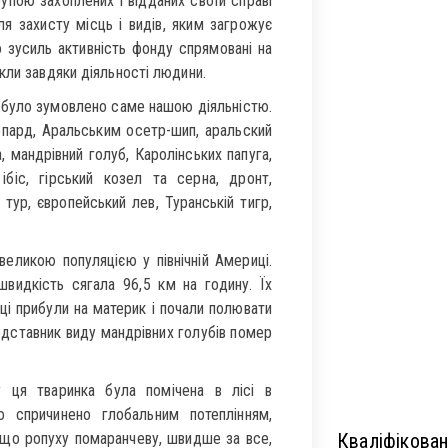
рупою захоплених і відданих своїй справі
ля захисту місць і видів, яким загрожує
 зусиль активність фонду спрямовані на
кли завдяки діяльності людини.
 було зумовлено саме нашою діяльністю.
гепард, Аральським осетр-шип, аральский
, мандрівний голуб, Каролінських папуга,
ібіс, гірський козел та серна, дронт,
 тур, європейський лев, Туранській тигр,
великою популяцією у північній Америці.
швидкість сягала 96,5 км на годину. Їх
йці прибули на материк і почали полювати
едставник виду мандрівних голубів помер
 ця тваринка була помічена в лісі в
о спричинено глобальним потеплінням,
, що ропуху помаранчеву, швидше за все,
Кваліфікован