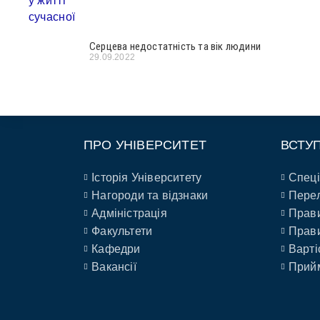
Серцева недостатність та вік людини
29.09.2022
ПРО УНІВЕРСИТЕТ
ВСТУ
Історія Університету
Спеці
Нагороди та відзнаки
Перел
Адміністрація
Прави
Факультети
Прави
Кафедри
Варті
Вакансії
Прийм