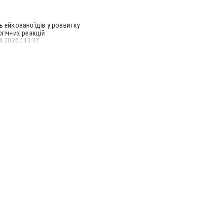
ь ейкозаноїдів у розвитку
ргічних реакцій
06.2026
13:37