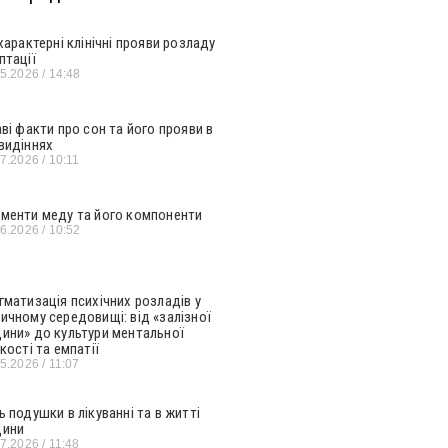
 характерні клінічні прояви розладу
птації
05.2026
14:48
аві факти про сон та його прояви в
видіннях
07.2026
10:11
менти меду та його компоненти
06.2026
10:52
гматизація психічних розладів у
ичному середовищі: від «залізної
ини» до культури ментальної
кості та емпатії
05.2026
11:07
ь подушки в лікуванні та в житті
ини
07.2026
11:48