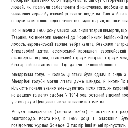
пожертви приватних осіб і підприємств. Він був створений г
людей, які прагнули забезпечити фінансування, необхідне д
зникнення через бурхливий розвиток людства. Також багато
пошуки та можливе відновлення тих видів тварин, що вже зни
Починаючи з 1900 року майже 500 видів тварин вимерли, що
Тварини, які вимерли занесені до Чорної книги: індійський 
лосось, європейський тарпан, зебра квагга, безкрила гагарка
білодзьобий дятел, ескімоський кроншнеп, європейський 
стеллерова корова, гігантський страус єпіорніс, страус моа,
біла аравійська антилопа… І це далеко не повний список.
Мандрівний голуб – колись ці птахи були одним із видів з 
Мандрівні голуби могли літати дуже швидко, й інколи їх 
кількість почала значно зменшуватись після того, як європе
на дешеву та легку здобич. У 1914 році останній відомий пр
у зоопарку в Цинцинаті, не залишивши потомства.
Ропуха помаранчева («золота жаба») – останнього разу
Монтеверде, Коста-Ріка, в 1989 році. Її зникнення бул
повідомляє журнал Science. З тих пір інші вчені припустили