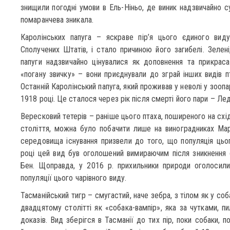
знищили погодні умови в Ель-Ніньо, де виник надзвичайно с
помаранчева зникала.
Каролінських папуга – яскраве пір’я цього єдиного вид
Сполучених Штатів, і стало причиною його загибелі. Зелені,
папуги надзвичайно цінувалися як доповнення та прикрас
«погану звичку» – вони приєднували до зграй інших видів пт
Останній Каролінський папуга, який проживав у неволі у зоопа
1918 році. Це сталося через рік після смерті його пари – Ле
Вересковий тетерів – раніше цього птаха, поширеного на схі
століття, можна було побачити лише на виноградниках Мар
середовища існування призвели до того, що популяція цьо
році цей вид був оголошений вимираючим після зникнення 
Бен. Щоправда, у 2016 р. прихильники природи оголосил
популяції цього чарівного виду.
Тасманійський тигр – смугастий, наче зебра, з тілом як у соб
двадцятому столітті як «собака-вампір», яка за чутками, пи
доказів. Вид зберігся в Тасманії до тих пір, поки собаки, 