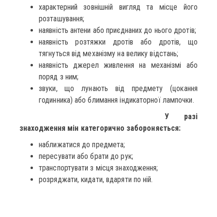
характерний зовнішній вигляд та місце його
розташування;
наявність антени або приєднаних до нього дротів;
наявність розтяжки дротів або дротів, що
тягнуться від механізму на велику відстань;
наявність джерел живлення на механізмі або
поряд з ним;
звуки, що лунають від предмету (цокання
годинника) або блимання індикаторної лампочки.
У разі
знаходження мін категорично забороняється:
наближатися до предмета;
пересувати або брати до рук;
транспортувати з місця знаходження;
розряджати, кидати, вдаряти по ній.