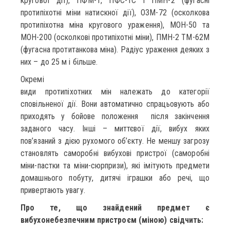
кругової дії), ПФМ-1, ПФС-1С і ПМН-2 (фугасні
протипіхотні міни натискної дії), ОЗМ-72 (осколкова
протипіхотна міна кругового ураження), МОН-50 та
МОН-200 (осколкові протипіхотні міни), ПМН-2 ТМ-62М
(фугасна протитанкова міна). Радіус ураження деяких з
них – до 25 м і більше.
Окремі
види протипіхотних мін належать до категорії
сповільненої дії. Вони автоматично спрацьовують або
приходять у бойове положення після закінчення
заданого часу. Інші – миттєвої дії, вибух яких
пов’язаний з дією рухомого об’єкту. Не меншу загрозу
становлять саморобні вибухові пристрої (саморобні
міни-пастки та міни-сюрпризи), які імітують предмети
домашнього побуту, дитячі іграшки або речі, що
привертають увагу.
Про те, що знайдений предмет є
вибухонебезпечним пристроєм (міною) свідчить: