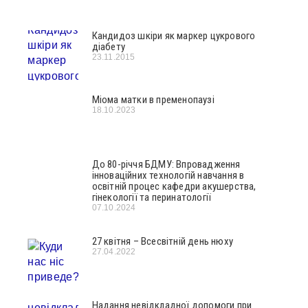
Кандидоз шкіри як маркер цукрового
діабету
23.11.2015
Міома матки в пременопаузі
18.10.2023
До 80-річчя БДМУ: Впровадження
інноваційних технологій навчання в
освітній процес кафедри акушерства,
гінекології та перинатології
07.10.2024
27 квітня – Всесвітній день нюху
27.04.2022
Надання невідкладної допомоги при