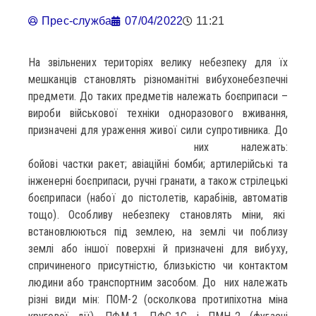
Прес-служба
07/04/2022
11:21
На звільнених територіях велику небезпеку для їх
мешканців становлять різноманітні вибухонебезпечні
предмети. До таких предметів належать боєприпаси –
вироби військової техніки одноразового вживання,
призначені для ураження живої сили супротивника.
До
них належать:
бойові частки ракет; авіаційні бомби; артилерійські та
інженерні боєприпаси, ручні гранати, а також стрілецькі
боєприпаси (набої до пістолетів, карабінів, автоматів
тощо). Особливу небезпеку становлять міни, які
встановлюються під землею, на землі чи поблизу
землі або іншої поверхні й призначені для вибуху,
спричиненого присутністю, близькістю чи контактом
людини або транспортним засобом. До них належать
різні види мін: ПОМ-2 (осколкова протипіхотна міна