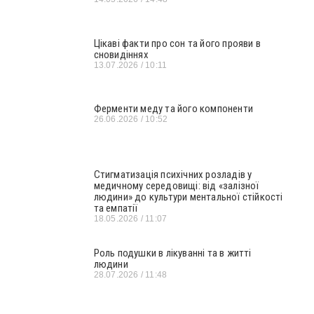
Цікаві факти про сон та його прояви в
сновидіннях
13.07.2026
10:11
Ферменти меду та його компоненти
26.06.2026
10:52
Стигматизація психічних розладів у
медичному середовищі: від «залізної
людини» до культури ментальної стійкості
та емпатії
18.05.2026
11:07
Роль подушки в лікуванні та в житті
людини
28.07.2026
11:48