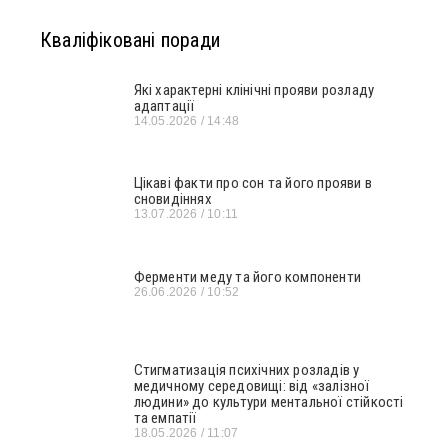
Кваліфіковані поради
Які характерні клінічні прояви розладу
адаптації
14.05.2026
14:48
Цікаві факти про сон та його прояви в
сновидіннях
13.07.2026
10:11
Ферменти меду та його компоненти
26.06.2026
10:52
Стигматизація психічних розладів у
медичному середовищі: від «залізної
людини» до культури ментальної стійкості
та емпатії
18.05.2026
11:07