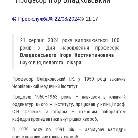
Професор Ігор Владковський
Прес-служба
22/08/2024
11:17
21 серпня 2024 року виповнюється 100
років з Дня народження професора
Владковського Ігоря Костянтиновича
–
науковця, педагога і лікаря!
Професор Владковський І.К. у 1950 році закінчив
Чернівецький медичний інститут.
Продовж 1950–1953 років – навчався в клінічній
ординатурі цього ж інституту, працював у клініці проф.
С.Н. Савенка, а згодом – старшим лаборантом
кафедри пропедевтики внутрішніх хвороб.
З 1979 року по 1991 рік – завідувач кафедри
пропедевтики внутрішніх хвороб.