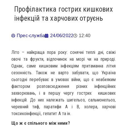
Профілактика гострих кишкових
інфекцій та харчових отруєнь
Прес-служба
24/06/2022
12:40
Літо – найкраща пора року: сонячні теплі дні, свіжі
овочі та фрукти, відпочинок на морі чи на природі.
Однак, саме кишковим інфекціям притаманна літня
сезонність. Також не варто забувати, що Україна
сьогодні перебуває в умовах війни, що є неабияким
фактором розповсюдження різних інфекційних
захворювань, і в першу чергу гострих кишкових
інфекцій. До них належать шигельоз, сальмонельоз,
черевний тиф, паратифи А і В, холера, харчові
токсикоінфекції, гепатит А та ін.
Що ж є спільного між ними?