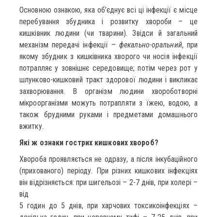
Основною ознакою, яка об’єднує всі ці інфекції є місце
перебування збудника і розвитку хвороби – це
кишківник людини (чи тварини). Звідси й загальний
механізм передачі інфекції –
фекально-оральний
, при
якому збудник з кишківника хворого чи носія інфекції
потрапляє у зовнішнє середовище; потім через рот у
шлунково-кишковий тракт здорової людини і викликає
захворювання. В організм людини хвороботворні
мікроорганізми можуть потрапляти з їжею, водою, а
також брудними руками і предметами домашнього
вжитку.
Які ж ознаки гострих кишкових хвороб?
Хвороба проявляється не одразу, а після інкубаційного
(прихованого) періоду. При різних кишкових інфекціях
він відрізняється: при шигельозі – 2-7 днів, при холері –
від
5 годин до 5 днів, при харчових токсикоінфекціях –