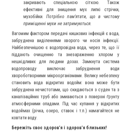
закривають спеціальною сіткою. Також
ефективні для знищення мух липкі стрічки,
мухобійки.
Потрібно пам’ятати, що в чистому
приміщенні мухи не затримуються.
Вагомим фактором передачі кишкових інфекцій є вода,
забруднена виділеннями хворого чи носія інфекції.
Найбезпечнішою є водопровідна вода, через те, що її
піддають очищенню та знезараженню хлором у
нешкідливих для людини дозах. Замкнута система
водопроводу виключає забруднення води
хвороботворними мікроорганізмами. Велику небезпеку
становить вода відкритих водойм: вона може бути
забруднена нечистотами, що скидаються з суден та з
каналізаційних труб або змиваються з поверхні ґрунту
атмосферними опадами. Під час купання у відкритих
водоймах (річка, озеро, ставок і т.п.) намагайтеся не
ковтати воду.
Бережіть своє здоров’я і здоров’я близьких!