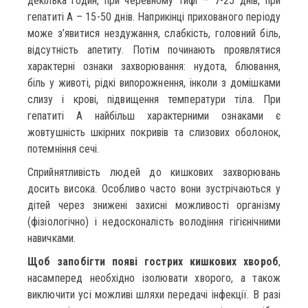
декілька годин, при черевному тифі – 7-25 днів, при
гепатиті А – 15-50 днів. Наприкінці прихованого періоду
може з’явитися нездужання, слабкість, головний біль,
відсутність апетиту. Потім починають проявлятися
характерні ознаки захворювання: нудота, блювання,
біль у животі, рідкі випорожнення, інколи з домішками
слизу і крові, підвищення температури тіла. При
гепатиті А найбільш характерними ознаками є
жовтушність шкірних покривів та слизових оболонок,
потемніння сечі.
Сприйнятливість людей до кишкових захворювань
досить висока. Особливо часто вони зустрічаються у
дітей через знижені захисні можливості організму
(фізіологічно) і недосконалість володіння гігієнічними
навичками.
Щоб запобігти появі гострих кишкових хвороб
,
насамперед необхідно ізолювати хворого, а також
виключити усі можливі шляхи передачі інфекції. В разі