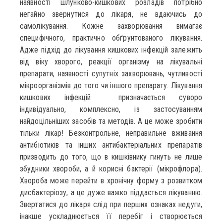
наявності шлунково-кишкових розладів потрібно
негайно звернутися до лікаря, не вдаючись до
самолікування. Кожне захворювання вимагає
специфічного, практично обґрунтованого лікування.
Адже підхід до лікування кишкових інфекцій залежить
від віку хворого, реакції організму на лікувальні
препарати, наявності супутніх захворювань, чутливості
мікроорганізмів до того чи іншого препарату. Лікування
кишкових інфекцій призначається суворо
індивідуально, комплексно, із застосуванням
найдоцільніших засобів та методів. А це може зробити
тільки лікар! Безконтрольне, неправильне вживання
антибіотиків та інших антибактеріальних препаратів
призводить до того, що в кишківнику гинуть не лише
збудники хвороби, а й корисні бактерії (мікрофлора).
Хвороба може перейти в хронічну форму з розвитком
дисбактеріозу, а це дуже важко піддається лікуванню.
Звертатися до лікаря слід при перших ознаках недуги,
інакше ускладнюється її перебіг і створюється