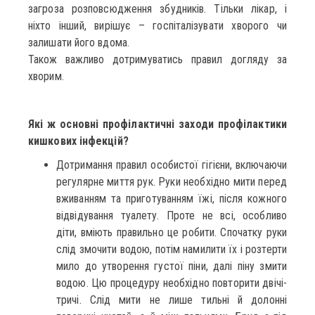
загроза розповсюдження збудників. Тільки лікар, і
ніхто інший, вирішує – госпіталізувати хворого чи
залишати його вдома.
Також важливо дотримуватись правил догляду за
хворим.
Які ж основні профілактичні заходи профілактики
кишкових інфекцій?
Дотримання правил особистої гігієни, включаючи
регулярне миття рук. Руки необхідно мити перед
вживанням та приготуванням їжі, після кожного
відвідування туалету. Проте не всі, особливо
діти, вміють правильно це робити. Спочатку руки
слід змочити водою, потім намилити їх і розтерти
мило до утворення густої піни, далі піну змити
водою. Цю процедуру необхідно повторити двічі-
тричі. Слід мити не лише тильні й долонні