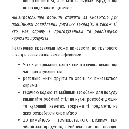
поверхні кистей, а й між пальцями. Бруд з-під
нігтів видаляють щіточкою.
Якнайретельніше повинні стежити за чистотою рук
працівники дошкільних дитячих закладів, а також ті,
хто має справу з приготуванням та реалізацією
харчових продуктів.
Нехтування правилами може призвести до групового
захворювання кишковими інфекціями.
Чітке дотримання санітарно-гігієнічних вимог під
час приготування їжі:
ретельно мити фрукти та овочі, які вживаються
сирими;
гарячою водою та мийними засобами для посуду
вимивайте робочий стіл на кухні, розробні дошки
та кухонний інвентар, зокрема ті предмети, на
яких розробляли сире м’ясо;
дотримуйтесь температурного режиму при
зберіганні продуктів, особливо тих, що швидко