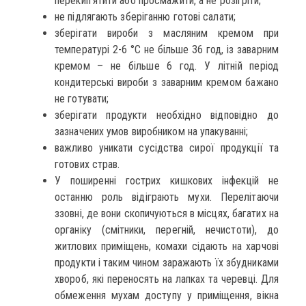
перекип’ятити або просмажити, а не розігріти;
не підлягають зберіганню готові салати;
зберігати вироби з масляним кремом при
температурі 2-6 °С не більше 36 год, із заварним
кремом – не більше 6 год. У літній період
кондитерські вироби з заварним кремом бажано
не готувати;
зберігати продукти необхідно відповідно до
зазначених умов виробником на упакуванні;
важливо уникати сусідства сирої продукції та
готових страв.
У поширенні гострих кишкових інфекцій не
останню роль відіграють мухи. Перелітаючи
ззовні, де вони скопичуються в місцях, багатих на
органіку (смітники, перегній, нечистоти), до
житлових приміщень, комахи сідають на харчові
продукти і таким чином заражають їх збудниками
хвороб, які переносять на лапках та черевці. Для
обмеження мухам доступу у приміщення, вікна