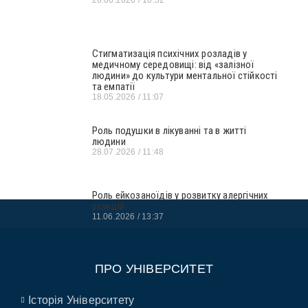
Стигматизація психічних розладів у
медичному середовищі: від «залізної
людини» до культури ментальної стійкості
та емпатії
18.05.2026
11:07
Роль подушки в лікуванні та в житті
людини
28.07.2026
11:48
Роль ейкозаноїдів у розвитку алергічних
реакцій
11.06.2026
13:37
ПРО УНІВЕРСИТЕТ
Історія Університету