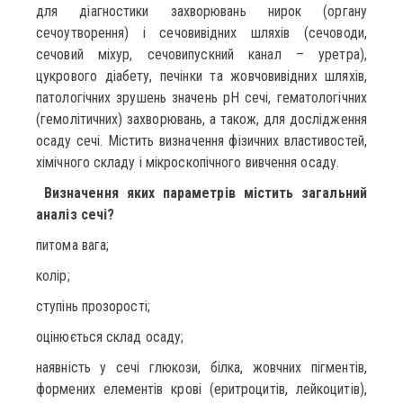
для діагностики захворювань нирок (органу
сечоутворення) і сечовивідних шляхів (сечоводи,
сечовий міхур, сечовипускний канал – уретра),
цукрового діабету, печінки та жовчовивідних шляхів,
патологічних зрушень значень pH сечі, гематологічних
(гемолітичних) захворювань, а також, для дослідження
осаду сечі. Містить визначення фізичних властивостей,
хімічного складу і мікроскопічного вивчення осаду.
Визначення яких параметрів
містить загальний
аналіз сечі?
питома вага;
колір;
ступінь прозорості;
оцінюється склад осаду;
наявність у сечі глюкози, білка, жовчних пігментів,
формених елементів крові (еритроцитів, лейкоцитів),