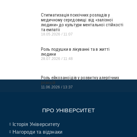
Стигматизація психічних розладів у
медичному середовищі: від «залізної
людини» до культури ментальної стійкості
та емпатії
18.05.2026
11:07
Роль подушки в лікуванні та в житті
людини
28.07.2026
11:48
Роль ейкозаноїдів у розвитку алергічних
реакцій
11.06.2026
13:37
ПРО УНІВЕРСИТЕТ
Історія Університету
Нагороди та відзнаки