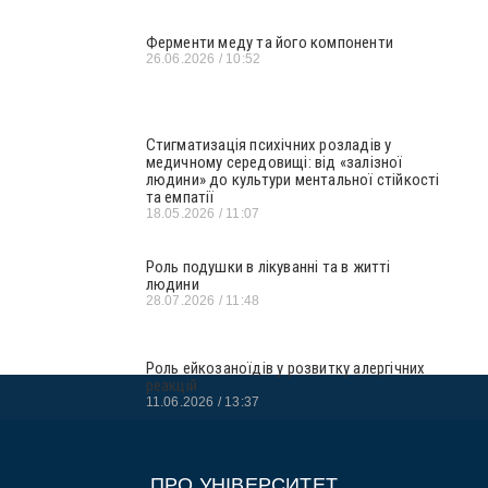
Ферменти меду та його компоненти
26.06.2026
10:52
Стигматизація психічних розладів у
медичному середовищі: від «залізної
людини» до культури ментальної стійкості
та емпатії
18.05.2026
11:07
Роль подушки в лікуванні та в житті
людини
28.07.2026
11:48
Роль ейкозаноїдів у розвитку алергічних
реакцій
11.06.2026
13:37
ПРО УНІВЕРСИТЕТ