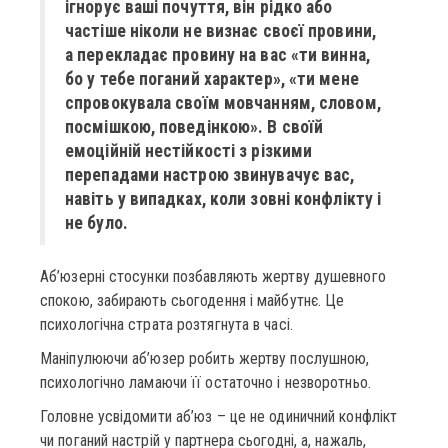
ігнорує ваші почуття, він рідко або
частіше ніколи не визнає своєї провини,
а перекладає провину на вас «ти винна,
бо у тебе поганий характер», «ти мене
спровокувала своїм мовчанням, словом,
посмішкою, поведінкою». В своїй
емоційній нестійкості з різкими
перепадами настрою звинувачує вас,
навіть у випадках, коли зовні конфлікту і
не було.
Аб’юзерні стосунки позбавляють жертву душевного
спокою, забирають сьогодення і майбутнє. Це
психологічна страта розтягнута в часі.
Маніпулюючи аб’юзер робить жертву послушною,
психологічно ламаючи її остаточно і незворотньо.
Головне усвідомити аб’юз – це не одиничний конфлікт
чи поганий настрій у партнера сьогодні, а, нажаль,