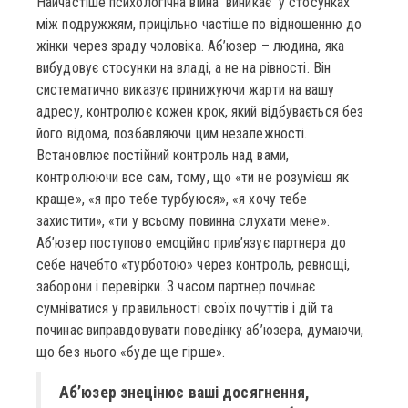
Найчастіше психологічна війна виникає у стосунках
між подружжям, прицільно частіше по відношенню до
жінки через зраду чоловіка. Аб’юзер – людина, яка
вибудовує стосунки на владі, а не на рівності. Він
систематично виказує принижуючи жарти на вашу
адресу, контролює кожен крок, який відбувається без
його відома, позбавляючи цим незалежності.
Встановлює постійний контроль над вами,
контролюючи все сам, тому, що «ти не розумієш як
краще», «я про тебе турбуюся», «я хочу тебе
захистити», «ти у всьому повинна слухати мене».
Аб’юзер поступово емоційно прив’язує партнера до
себе начебто «турботою» через контроль, ревнощі,
заборони і перевірки. З часом партнер починає
сумніватися у правильності своїх почуттів і дій та
починає виправдовувати поведінку аб’юзера, думаючи,
що без нього «буде ще гірше».
Аб’юзер знецінює ваші досягнення,