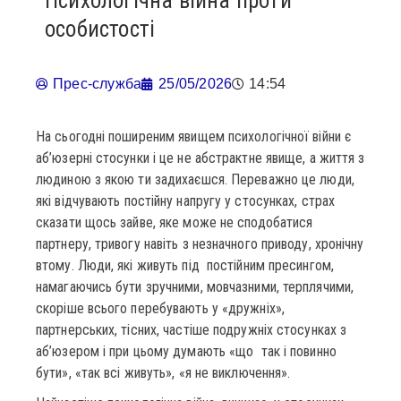
Психологічна війна проти
особистості
Прес-служба
25/05/2026
14:54
На сьогодні поширеним явищем психологічної війни є
аб’юзерні стосунки і це не абстрактне явище, а життя з
людиною з якою ти задихаєшся. Переважно це люди,
які відчувають постійну напругу у стосунках, страх
сказати щось зайве, яке може не сподобатися
партнеру, тривогу навіть з незначного приводу, хронічну
втому. Люди, які живуть під постійним пресингом,
намагаючись бути зручними, мовчазними, терплячими,
скоріше всього перебувають у «дружніх»,
партнерських, тісних, частіше подружніх стосунках з
аб’юзером і при цьому думають «що так і повинно
бути», «так всі живуть», «я не виключення».