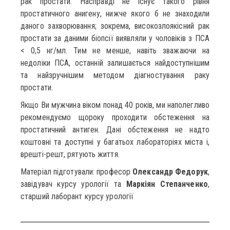
рак простати. Насправді не існує такого рівня
простатичного анигену, нижче якого б не знаходили
даного захворювання; зокрема, високозлоякісний рак
простати за даними біопсії виявляли у чоловіків з ПСА
< 0,5 нг/мл. Тим не менше, навіть зважаючи на
недоліки ПСА, останній залишається найдоступнішим
та найзручнішим методом діагностування раку
простати.
Якщо Ви мужчина віком понад 40 років, ми наполегливо
рекомендуємо щороку проходити обстеження на
простатичний антиген. Дані обстеження не надто
коштовні та доступні у багатьох лабораторіях міста і,
врешті-решт, рятують життя.
Матеріал підготували: професор
Олександр Федорук
,
завідувач курсу урології та
Маркіян Степанченко
,
старший лаборант курсу урології