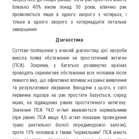
близько 40% віком понад 50 років, клінічно рак
проявляється лише в одного хворого з чотирьох, і
тільки в одного хворого з чотирнадцяти летальне
завершення
Діагностика
Суттєве поліпшення у вчасній діагностиці цієї хвороби
внесла поява обстеження на простатичний антиген
(ПСА). Зокрема, у багатьох розвинутих країнах
проводять скринінгове обстеження всіх чоловіків після
певного віку, що ефективно впливає на раннє виявлення
та результативне лікування. Виходячи з цього, у світі
первинна підозра на рак простати базується, серед
інших, на підвищених рівнях простатичного антигену.
Значення ПСА ?4,0 нг/мл вважаються нормальними
(при рівнях ПСА вище 4,0 нг/мл показане проведення
транс ректальної біопсії передміхурової залози);
проте 15% чоловіків з таким “нормальним” ПСА мають