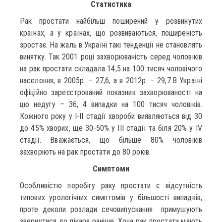
Статистика
Рак простати найбільш поширений у розвинутих
країнах, а у країнах, що розвиваються, поширеність
зростає. На жаль в Україні такі тенденції не становлять
винятку. Так 2001 році захворюваність серед чоловіків
на рак простати складала 14,5 на 100 тисяч чоловічого
населення, в 2005р. – 27,6, а в 2012р. – 29,7.В Україні
офіційно зареєстрований показник захворюваності на
цю недугу – 36, 4 випадки на 100 тисяч чоловіків.
Кожного року у І-ІІ стадії хвороби виявляються від 30
до 45% хворих, ще 30-50% у ІІІ стадії та біля 20% у IV
стадії. Вважається, що більше 80% чоловіків
захворіють на рак простати до 80 років.
Симптоми
Особливістю перебігу раку простати є відсутність
типових урологічних симптомів у більшості випадків,
проте деколи розлади сечовипускання примушують
звернутися до лікаря раніше. Хоча рак простати мають