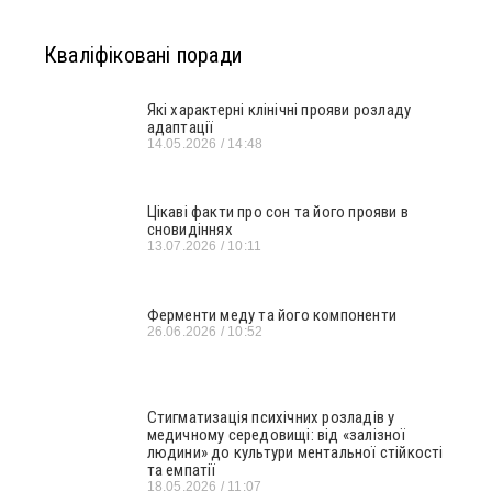
Кваліфіковані поради
Які характерні клінічні прояви розладу
адаптації
14.05.2026
14:48
Цікаві факти про сон та його прояви в
сновидіннях
13.07.2026
10:11
Ферменти меду та його компоненти
26.06.2026
10:52
Стигматизація психічних розладів у
медичному середовищі: від «залізної
людини» до культури ментальної стійкості
та емпатії
18.05.2026
11:07