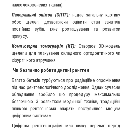
навколокореневих тканин).
Панорамний знімок (ОПТГ):
надає загальну картину
обох щелеп, дозволяючи оцінити стан зачатків
постійних зубів, їхнє розташування та розвиток
прикусу.
Комп’ютерна томографія (КТ):
Створює 3D-модель
щелепи для планування складного ортодонтичного чи
хірургічного втручання.
Чи безпечно робити дитині рентген
Багато батьків турбуються про радіаційне опромінення
під час рентгенологічного дослідження. Однак сучасне
обладнання зробило цю процедуру максимально
безпечною. З розвитком медичної техніки, традиційні
плівкові рентгенівські апарати поступилися місцем
цифровим системам.
Цифрова рентгенографія має низку переваг перед