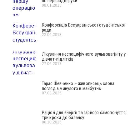
по пересадці руки
08.01.2013
Конференція Всеукраїнської студентської
ради
22.04.2013
Лікування неспецифічного вульвовагініту у
дівчат-підлітків
27.06.2017
Тарас Шевченко – живописець слова:
погляд з минулого в майбутнє
07.03.2025
Раціон для енергії та гарного самопочуття:
три кроки до балансу
06.10.2025