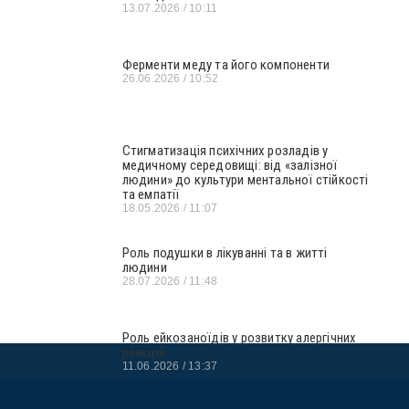
13.07.2026
10:11
Ферменти меду та його компоненти
26.06.2026
10:52
Стигматизація психічних розладів у
медичному середовищі: від «залізної
людини» до культури ментальної стійкості
та емпатії
18.05.2026
11:07
Роль подушки в лікуванні та в житті
людини
28.07.2026
11:48
Роль ейкозаноїдів у розвитку алергічних
реакцій
11.06.2026
13:37