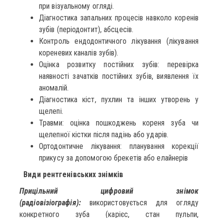
при візуальному огляді.
Діагностика запальних процесів навколо коренів
зубів (періодонтит), абсцесів.
Контроль ендодонтичного лікування (лікування
кореневих каналів зубів).
Оцінка розвитку постійних зубів: перевірка
наявності зачатків постійних зубів, виявлення їх
аномалій.
Діагностика кіст, пухлин та інших утворень у
щелепі.
Травми: оцінка пошкоджень кореня зуба чи
щелепної кістки після падінь або ударів.
Ортодонтичне лікування: планування корекції
прикусу за допомогою брекетів або елайнерів
Види рентгенівських знімків
Прицільний цифровий знімок
(радіовізіографія):
використовується для огляду
конкретного зуба (карієс, стан пульпи,