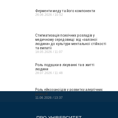
Ферменти меду та його компоненти
26.06.2026
10:52
Стигматизація психічних розладів у
медичному середовищі: від «залізної
людини» до культури ментальної стійкості
та емпатії
18.05.2026
11:07
Роль подушки в лікуванні та в житті
людини
28.07.2026
11:48
Роль ейкозаноїдів у розвитку алергічних
реакцій
11.06.2026
13:37
ПРО УНІВЕРСИТЕТ