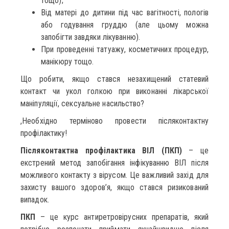
тощо);
Від матері до дитини під час вагітності, пологів
або годування груддю (але цьому можна
запобігти завдяки лікуванню).
При проведенні татуажу, косметичних процедур,
манікюру тощо.
Що робити, якщо стався незахищений статевий
контакт чи укол голкою при виконанні лікарської
маніпуляції, сексуальне насильство?
,Необхідно терміново провести післяконтактну
профілактику!
Післяконтактна профілактика ВІЛ (ПКП)
– це
екстрений метод запобігання інфікуванню ВІЛ після
можливого контакту з вірусом. Це важливий захід для
захисту вашого здоров’я, якщо стався ризикований
випадок.
ПКП
– це курс антиретровірусних препаратів, який