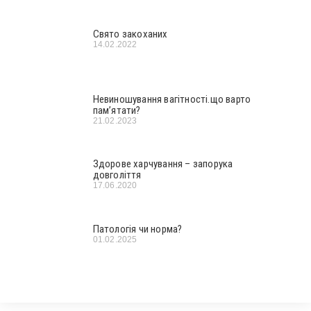
Свято закоханих
14.02.2022
Невиношування вагітності.що варто
пам’ятати?
21.02.2023
Здорове харчування – запорука
довголіття
17.06.2020
Патологія чи норма?
01.02.2025