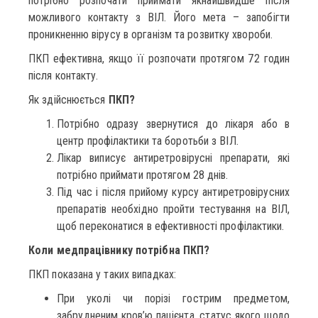
потрібно розпочати приймати якнайшвидше після
можливого контакту з ВІЛ. Його мета – запобігти
проникненню вірусу в організм та розвитку хвороби.
ПКП ефективна, якщо її розпочати протягом 72 годин
після контакту.
Як здійснюється
ПКП?
Потрібно одразу звернутися до лікаря або в
центр профілактики та боротьби з ВІЛ.
Лікар виписує антиретровірусні препарати, які
потрібно приймати протягом 28 днів.
Під час і після прийому курсу антиретровірусних
препаратів необхідно пройти тестування на ВІЛ,
щоб переконатися в ефективності профілактики.
Коли медпрацівнику потрібна ПКП?
ПКП показана у таких випадках:
При уколі чи порізі гострим предметом,
забрудненим кров’ю пацієнта, статус якого щодо