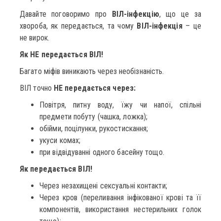
Давайте поговоримо про
ВІЛ-інфекцію
, що це за
хвороба, як передається, та чому
ВІЛ-інфекція
– це
не вирок.
Як НЕ передається ВІЛ!
Багато міфів виникають через необізнаність.
ВІЛ точно
НЕ передається через:
Повітря, питну воду, їжу чи напої, спільні
предмети побуту (чашка, ложка);
обійми, поцілунки, рукостискання;
укуси комах;
при відвідуванні одного басейну тощо.
Як передається ВІЛ!
Через незахищені сексуальні контакти;
Через кров (переливання інфікованої крові та її
компонентів, використання нестерильних голок