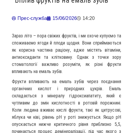
Вплив фруктів на емаль зубів
Прес-служба
15/06/2026
14:20
Зараз літо – пора свіжих фруктів, і ми охоче купуємо та
споживаємо ягоди й плоди щодня. Вони сприймаються
як корисна частина раціону, адже містять вітаміни,
антиоксиданти та клітковину. Однак з точки зору
стоматології важливо розуміти, як різні фрукти
впливають на емаль зубів.
Фрукти впливають на емаль зубів через поєднання
органічних кислот і природних цукрів. Емаль
складається з мінералу гідроксиапатиту, який є
чутливим до змін кислотності в ротовій порожнині.
Коли людина вживає кислі фрукти, такі як цитрусові,
яблука чи ківі, рівень pH у роті знижується. Якщо pH
опускається нижче критичного рівня приблизно 5,5,
починається процес демінералізації, під час якого з