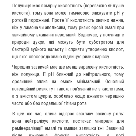
Полуниця має помірну кислотність (переважно яблучна
кислота), тому вона може тимчасово знижувати pH у
ротовій порожнині. Проте її кислотність значно нижча,
ніж у лимона чи апельсина, тому ризик ерозії емалі при
звичайному вживанні невеликий. Водночас, у полуниці є
природні цукри, які можуть бути субстратом для
бактерій зубного нальоту і сприяти утворенню кислот,
що вже опосередковано підвищує ризик карієсу.
Черешня зазвичай має ще менш виражену кислотність,
ніж полуниця. Її pH ближчий до нейтрального, тому
ерозивний вплив на емаль мінімальний. Основний
потенційний ризик тут також пов’язаний не з кислотами,
а з вмістом цукрів, особливо якщо вживати черешню
часто або без подальшої гігієни рота.
В цей же час, слина відіграє важливу захисну роль:
вона нейтралізує кислоти, постачає мінерали для
ремінералізації емалі та змиває залишки їжі. Зазвичай
після вживання фруктів кислотність у роті