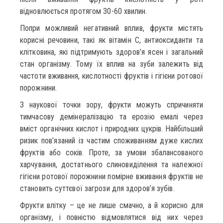
відновлюється протягом 30-60 хвилин.
Попри можливий негативний вплив, фрукти містять
корисні речовини, такі як вітамін С, антиоксиданти та
клітковина, які підтримують здоров’я ясен і загальний
стан організму. Тому їх вплив на зуби залежить від
частоти вживання, кислотності фруктів і гігієни ротової
порожнини.
З наукової точки зору, фрукти можуть спричиняти
тимчасову демінералізацію та ерозію емалі через
вміст органічних кислот і природних цукрів. Найбільший
ризик пов’язаний із частим споживанням дуже кислих
фруктів або соків. Проте, за умови збалансованого
харчування, достатнього слиновиділення та належної
гігієни ротової порожнини помірне вживання фруктів не
становить суттєвої загрози для здоров’я зубів.
Фрукти влітку – це не лише смачно, а й корисно для
організму, і повністю відмовлятися від них через