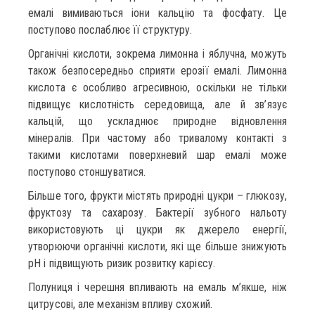
емалі вимиваються іони кальцію та фосфату. Це
поступово послаблює її структуру.
Органічні кислоти, зокрема лимонна і яблучна, можуть
також безпосередньо сприяти ерозії емалі. Лимонна
кислота є особливо агресивною, оскільки не тільки
підвищує кислотність середовища, але й зв’язує
кальцій, що ускладнює природне відновлення
мінералів. При частому або тривалому контакті з
такими кислотами поверхневий шар емалі може
поступово стоншуватися.
Більше того, фрукти містять природні цукри – глюкозу,
фруктозу та сахарозу. Бактерії зубного нальоту
використовують ці цукри як джерело енергії,
утворюючи органічні кислоти, які ще більше знижують
pH і підвищують ризик розвитку карієсу.
Полуниця і черешня впливають на емаль м’якше, ніж
цитрусові, але механізм впливу схожий.