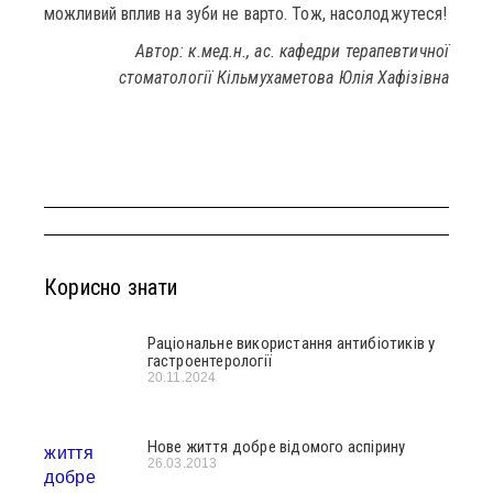
можливий вплив на зуби не варто. Тож, насолоджутеся!
Автор: к.мед.н., ас. кафедри терапевтичної
стоматології Кільмухаметова Юлія Хафізівна
Корисно знати
Раціональне використання антибіотиків у
гастроентерології
20.11.2024
Нове життя добре відомого аспірину
26.03.2013