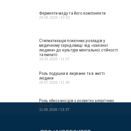
Ферменти меду та його компоненти
26.06.2026
10:52
Стигматизація психічних розладів у
медичному середовищі: від «залізної
людини» до культури ментальної стійкості
та емпатії
18.05.2026
11:07
Роль подушки в лікуванні та в житті
людини
28.07.2026
11:48
Роль ейкозаноїдів у розвитку алергічних
реакцій
11.06.2026
13:37