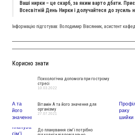
Ваші нирки – це скарб, за яким варто дбати. При
Всесвітній День Нирки і долучайтеся до зусиль 
Інформацію підготував: Володимир Вівсянник, асистент кафе
Корисно знати
Психологічна допомога при гострому
стресі
10.03.2022
Вітамін А та його значення для
організму
27.07.2021
До планування сім’ї потрібно
підходити відповідально