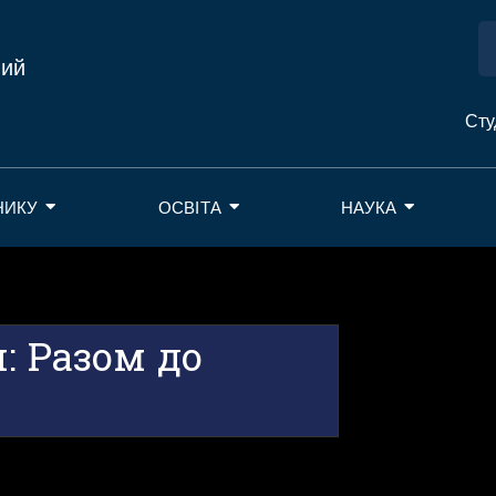
ний
Сту
НИКУ
ОСВІТА
НАУКА
: Разом до