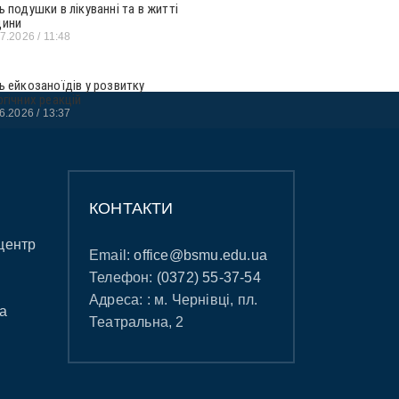
ь подушки в лікуванні та в житті
ини
07.2026
11:48
ь ейкозаноїдів у розвитку
ргічних реакцій
06.2026
13:37
КОНТАКТИ
центр
Email:
office@bsmu.edu.ua
Телефон:
(0372) 55-37-54
Адреса: : м. Чернівці, пл.
а
Театральна, 2