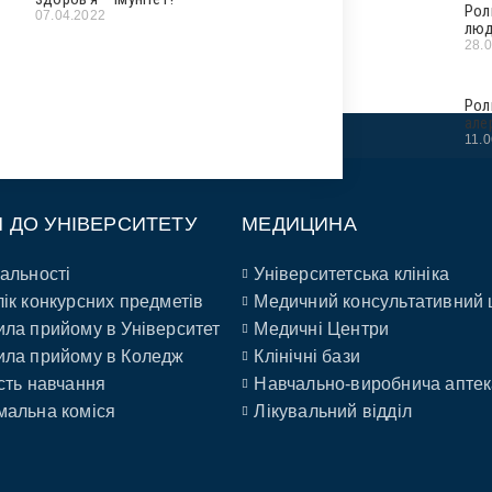
Рол
07.04.2022
люд
28.
Рол
але
11.
П ДО УНІВЕРСИТЕТУ
МЕДИЦИНА
альності
Університетська клініка
ік конкурсних предметів
Медичний консультативний 
ла прийому в Університет
Медичні Центри
ла прийому в Коледж
Клінічні бази
сть навчання
Навчально-виробнича аптек
альна коміся
Лікувальний відділ