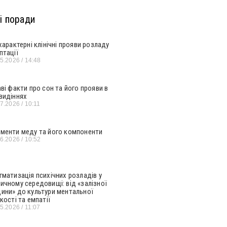
і поради
 характерні клінічні прояви розладу
птації
05.2026
14:48
аві факти про сон та його прояви в
видіннях
07.2026
10:11
менти меду та його компоненти
06.2026
10:52
гматизація психічних розладів у
ичному середовищі: від «залізної
ини» до культури ментальної
кості та емпатії
05.2026
11:07