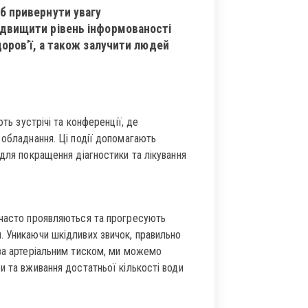
б привернути увагу
ідвищити рівень інформованості
доров’ї, а також залучити людей
ють зустрічі та конференції, де
 обладнання. Ці події допомагають
 для покращення діагностики та лікування
 часто проявляються та прогресують
. Уникаючи шкідливих звичок, правильно
 за артеріальним тиском, ми можемо
и та вживання достатньої кількості води