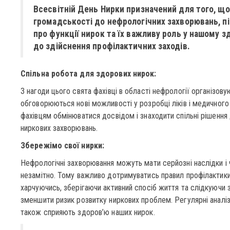
Всесвітній День Нирки призначений для того, що
громадськості до нефрологічних захворювань, п
про функції нирок та їх важливу роль у нашому з
до здійснення профілактичних заходів.
Спільна робота для здорових нирок:
З нагоди цього свята фахівці в області нефрології організову
обговорюються нові можливості у розробці ліків і медичного
фахівцям обмінюватися досвідом і знаходити спільні рішення
ниркових захворювань.
Збережімо свої нирки:
Нефрологічні захворювання можуть мати серйозні наслідки і
незамітно. Тому важливо дотримуватись правил профілактики
харчуючись, зберігаючи активний спосіб життя та слідкуючи
зменшити ризик розвитку ниркових проблем. Регулярні аналіз
також сприяють здоров’ю наших нирок.