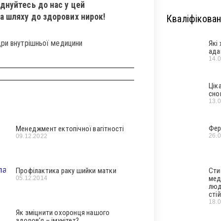
єднуйтесь до нас у цей
на шляху до здорових нирок!
Кваліфікован
дри внутрішньої медицини
Які
ада
14.
Цік
сно
13.
Фер
Менеджмент ектопічної вагітності
26.
09.12.2022
Сти
Профілактика раку шийки матки
мед
05.12.2014
люд
стій
18.
Як зміцнити охоронця нашого
здоров’я – імунітет?