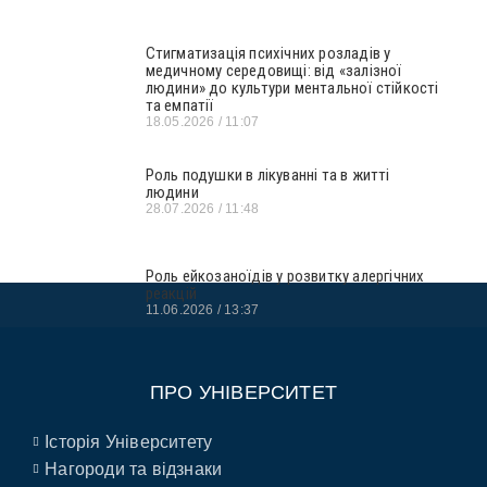
Стигматизація психічних розладів у
медичному середовищі: від «залізної
людини» до культури ментальної стійкості
та емпатії
18.05.2026
11:07
Роль подушки в лікуванні та в житті
людини
28.07.2026
11:48
Роль ейкозаноїдів у розвитку алергічних
реакцій
11.06.2026
13:37
ПРО УНІВЕРСИТЕТ
Історія Університету
Нагороди та відзнаки