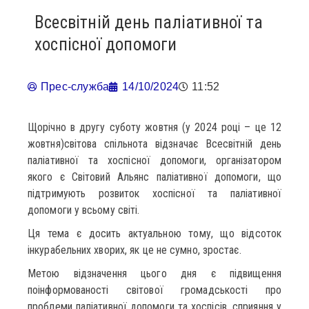
Всесвітній день паліативної та
хоспісної допомоги
Прес-служба
14/10/2024
11:52
Щорічно в другу суботу жовтня (у 2024 році – це 12
жовтня)світова спільнота відзначає Всесвітній день
паліативної та хоспісної допомоги, організатором
якого є Світовий Альянс паліативної допомоги, що
підтримують розвиток хоспісної та паліативної
допомоги у всьому світі.
Ця тема є досить актуальною тому, що відсоток
інкурабельних хворих, як це не сумно, зростає.
Метою відзначення цього дня є підвищення
поінформованості світової громадськості про
проблеми паліативної допомоги та хоспісів, сприяння у