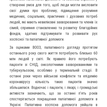
створенні умов для того, щоб люди могли висловити
свої думки про проблему; підвищення розуміння
медичних, соціальних, практичних і духовних потреб
людей, які мають невиліковні захворювання та членів їх
сімей; сприяння становленню та розвитку благодійних
фондів, здатних підтримувати та розвивати рух
хоспісної та паліативної допомоги.
За оцінками ВООЗ, паліативного догляду протягом
останнього року свого життя потребують близько 60
млн людей у світі. Як правило його потребують
пацієнти зі СНІД, онкологічними захворюваннями та
туберкульозом, особливо у термінальній стадії. В
останні роки через військові конфлікти та епідемію
коронавірусу кількість таких пацієнтів значно
збільшилася. Водночас і пацієнти, і лікарі, і громадські
активісти зазначають, що за останні п’ять років
спостерігається покращення паліативної допомоги в
Україні. Паліативна хоспісна допомога увійшла в