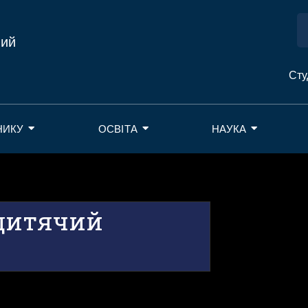
ний
Сту
НИКУ
ОСВІТА
НАУКА
 дитячий