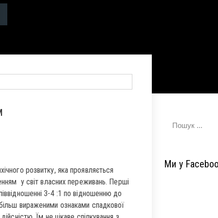
м
Ми у Facebo
хічного розвитку, яка проявляється
ренням у світ власних переживань. Перші
піввідношенні 3-4 :1 по відношенню до
 більш вираженими ознаками спадкової
дійсністю. Їм не цікаве спілкування з