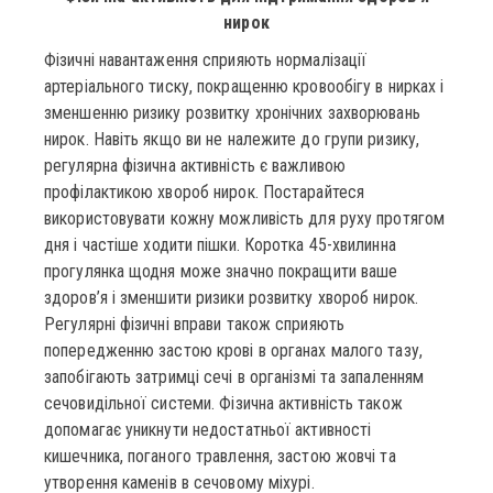
нирок
Фізичні навантаження сприяють нормалізації
артеріального тиску, покращенню кровообігу в нирках і
зменшенню ризику розвитку хронічних захворювань
нирок. Навіть якщо ви не належите до групи ризику,
регулярна фізична активність є важливою
профілактикою хвороб нирок. Постарайтеся
використовувати кожну можливість для руху протягом
дня і частіше ходити пішки. Коротка 45-хвилинна
прогулянка щодня може значно покращити ваше
здоров’я і зменшити ризики розвитку хвороб нирок.
Регулярні фізичні вправи також сприяють
попередженню застою крові в органах малого тазу,
запобігають затримці сечі в організмі та запаленням
сечовидільної системи. Фізична активність також
допомагає уникнути недостатньої активності
кишечника, поганого травлення, застою жовчі та
утворення каменів в сечовому міхурі.