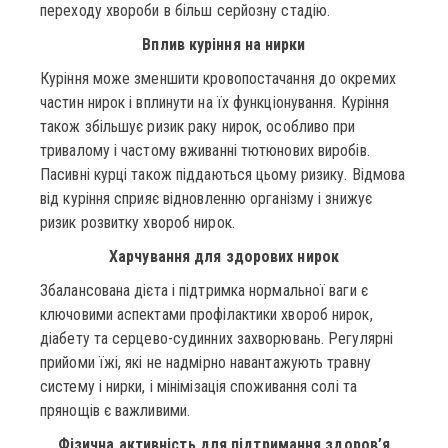
переходу хвороби в більш серйозну стадію.
Вплив куріння на нирки
Куріння може зменшити кровопостачання до окремих
частин нирок і вплинути на їх функціонування. Куріння
також збільшує ризик раку нирок, особливо при
тривалому і частому вживанні тютюнових виробів.
Пасивні курці також піддаються цьому ризику. Відмова
від куріння сприяє відновленню організму і знижує
ризик розвитку хвороб нирок.
Харчування для здорових нирок
Збалансована дієта і підтримка нормальної ваги є
ключовими аспектами профілактики хвороб нирок,
діабету та серцево-судинних захворювань. Регулярні
прийоми їжі, які не надмірно навантажують травну
систему і нирки, і мінімізація споживання солі та
прянощів є важливими.
Фізична активність для підтримання здоров’я