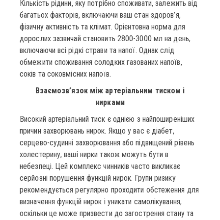
Кількість рідини, яку потрібно споживати, залежить від
багатьох факторів, включаючи ваш стан здоров’я,
фізичну активність та клімат. Орієнтовна норма для
дорослих зазвичай становить 2800-3000 мл на день,
включаючи всі рідкі страви та напої. Однак слід
обмежити споживання солодких газованих напоїв,
соків та соковмісних напоїв.
Взаємозв’язок між артеріальним тиском і
нирками
Високий артеріальний тиск є однією з найпоширеніших
причин захворювань нирок. Якщо у вас є діабет,
серцево-судинні захворювання або підвищений рівень
холестерину, ваші нирки також можуть бути в
небезпеці. Цей комплекс чинників часто викликає
серйозні порушення функцій нирок. Групи ризику
рекомендується регулярно проходити обстеження для
визначення функцій нирок і уникати самолікування,
оскільки це може призвести до загострення стану та