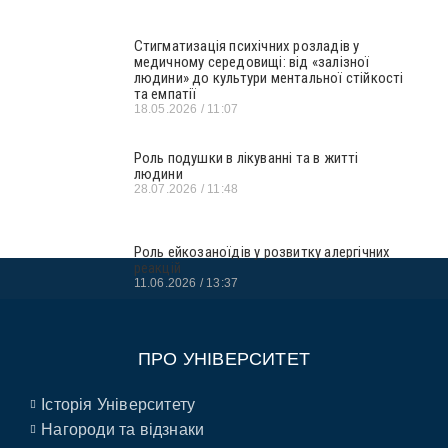
Стигматизація психічних розладів у
медичному середовищі: від «залізної
людини» до культури ментальної стійкості
та емпатії
18.05.2026
11:07
Роль подушки в лікуванні та в житті
людини
28.07.2026
11:48
Роль ейкозаноїдів у розвитку алергічних
реакцій
11.06.2026
13:37
ПРО УНІВЕРСИТЕТ
Історія Університету
Нагороди та відзнаки