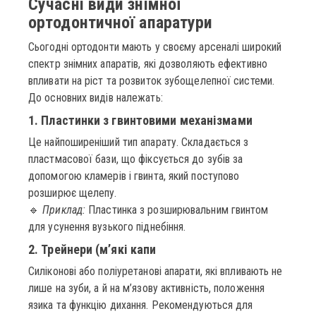
Сучасні види знімної
ортодонтичної апаратури
Сьогодні ортодонти мають у своєму арсеналі широкий
спектр знімних апаратів, які дозволяють ефективно
впливати на ріст та розвиток зубощелепної системи.
До основних видів належать:
1. Пластинки з гвинтовими механізмами
Це найпоширеніший тип апарату. Складається з
пластмасової бази, що фіксується до зубів за
допомогою кламерів і гвинта, який поступово
розширює щелепу.
🔹
Приклад:
Пластинка з розширювальним гвинтом
для усунення вузького піднебіння.
2. Трейнери (м’які капи
Силіконові або поліуретанові апарати, які впливають не
лише на зуби, а й на м’язову активність, положення
язика та функцію дихання. Рекомендуються для