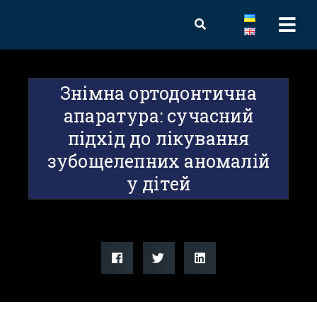
Знімна ортодонтична
апаратура: сучасний
підхід до лікування
зубощелепних аномалій
у дітей