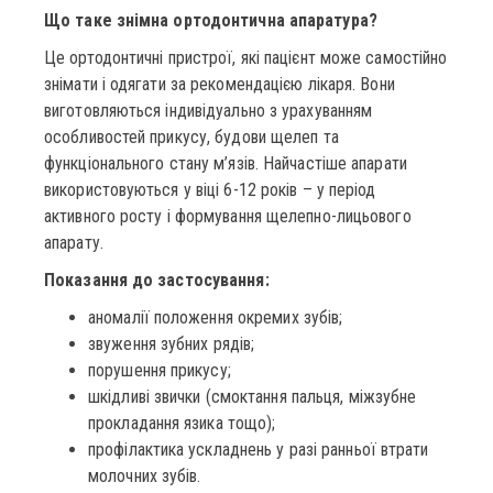
Що таке знімна ортодонтична апаратура?
Це ортодонтичні пристрої, які пацієнт може самостійно
знімати і одягати за рекомендацією лікаря. Вони
виготовляються індивідуально з урахуванням
особливостей прикусу, будови щелеп та
функціонального стану м’язів. Найчастіше апарати
використовуються у віці 6-12 років – у період
активного росту і формування щелепно-лицьового
апарату.
Показання до застосування:
аномалії положення окремих зубів;
звуження зубних рядів;
порушення прикусу;
шкідливі звички (смоктання пальця, міжзубне
прокладання язика тощо);
профілактика ускладнень у разі ранньої втрати
молочних зубів.