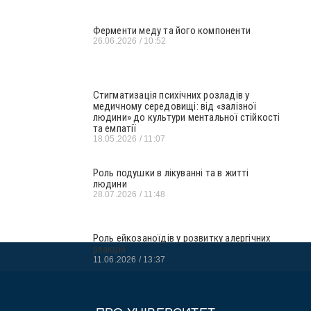
Ферменти меду та його компоненти
26.06.2026
10:52
Стигматизація психічних розладів у
медичному середовищі: від «залізної
людини» до культури ментальної стійкості
та емпатії
18.05.2026
11:07
Роль подушки в лікуванні та в житті
людини
28.07.2026
11:48
Роль ейкозаноїдів у розвитку алергічних
реакцій
11.06.2026
13:37