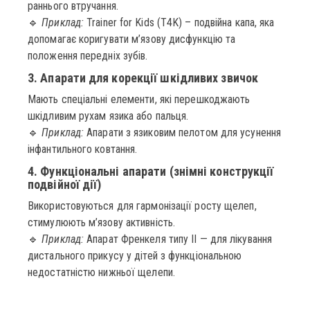
раннього втручання.
🔹
Приклад:
Trainer for Kids (T4K) – подвійна капа, яка
допомагає коригувати м’язову дисфункцію та
положення передніх зубів.
3. Апарати для корекції шкідливих звичок
Мають спеціальні елементи, які перешкоджають
шкідливим рухам язика або пальця.
🔹
Приклад:
Апарати з язиковим пелотом для усунення
інфантильного ковтання.
4. Функціональні апарати (знімні конструкції
подвійної дії)
Використовуються для гармонізації росту щелеп,
стимулюють м’язову активність.
🔹
Приклад:
Апарат Френкеля типу ІІ — для лікування
дистального прикусу у дітей з функціональною
недостатністю нижньої щелепи.